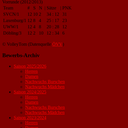
Vorrunde (2012/2013)
Team
#
S
N
|
Sätze
|
PNK
SVCN/1
12
10
2
34
:
12
31
Laxenburg/1
12
8
4
25
:
17
23
UWW/1
12
4
8
20
:
28
12
Döbling/3
12
2
10
12
:
34
6
© VolleyTom (Datenquelle
ÖVV
)
Bewerbs-Archiv
Saison 2025/2026
Herren
Damen
Nachwuchs Burschen
Nachwuchs Mädchen
Saison 2024/2025
Herren
Damen
Nachwuchs Burschen
Nachwuchs Mädchen
Saison 2023/2024
Herren
Damen