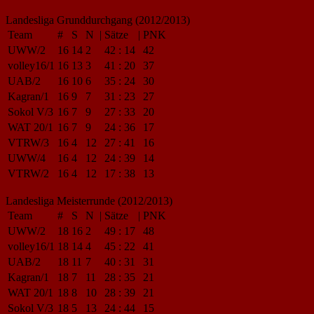
Landesliga Grunddurchgang (2012/2013)
Team
#
S
N
|
Sätze
|
PNK
UWW/2
16
14
2
42
:
14
42
volley16/1
16
13
3
41
:
20
37
UAB/2
16
10
6
35
:
24
30
Kagran/1
16
9
7
31
:
23
27
Sokol V/3
16
7
9
27
:
33
20
WAT 20/1
16
7
9
24
:
36
17
VTRW/3
16
4
12
27
:
41
16
UWW/4
16
4
12
24
:
39
14
VTRW/2
16
4
12
17
:
38
13
Landesliga Meisterrunde (2012/2013)
Team
#
S
N
|
Sätze
|
PNK
UWW/2
18
16
2
49
:
17
48
volley16/1
18
14
4
45
:
22
41
UAB/2
18
11
7
40
:
31
31
Kagran/1
18
7
11
28
:
35
21
WAT 20/1
18
8
10
28
:
39
21
Sokol V/3
18
5
13
24
:
44
15