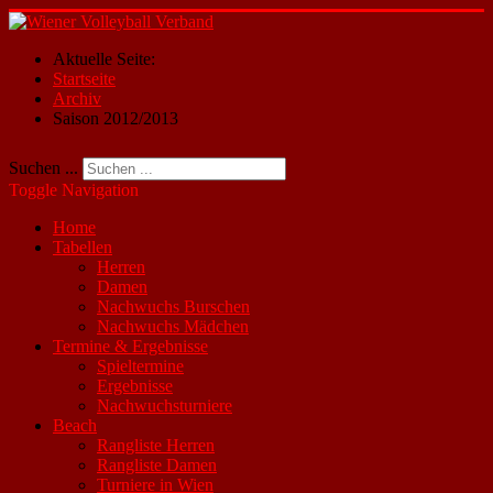
Aktuelle Seite:
Startseite
Archiv
Saison 2012/2013
Suchen ...
Toggle Navigation
Home
Tabellen
Herren
Damen
Nachwuchs Burschen
Nachwuchs Mädchen
Termine & Ergebnisse
Spieltermine
Ergebnisse
Nachwuchsturniere
Beach
Rangliste Herren
Rangliste Damen
Turniere in Wien