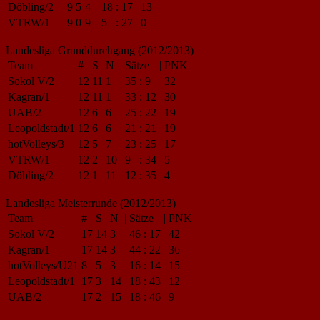
Döbling/2
9
5
4
18
:
17
13
VTRW/1
9
0
9
5
:
27
0
Landesliga Grunddurchgang (2012/2013)
Team
#
S
N
|
Sätze
|
PNK
Sokol V/2
12
11
1
35
:
9
32
Kagran/1
12
11
1
33
:
12
30
UAB/2
12
6
6
25
:
22
19
Leopoldstadt/1
12
6
6
21
:
21
19
hotVolleys/3
12
5
7
23
:
25
17
VTRW/1
12
2
10
9
:
34
5
Döbling/2
12
1
11
12
:
35
4
Landesliga Meisterrunde (2012/2013)
Team
#
S
N
|
Sätze
|
PNK
Sokol V/2
17
14
3
46
:
17
42
Kagran/1
17
14
3
44
:
22
36
hotVolleys/U21
8
5
3
16
:
14
15
Leopoldstadt/1
17
3
14
18
:
43
12
UAB/2
17
2
15
18
:
46
9