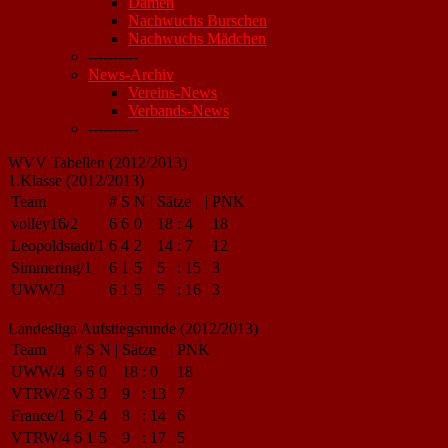
Damen
Nachwuchs Burschen
Nachwuchs Mädchen
----------
News-Archiv
Vereins-News
Verbands-News
----------
WVV Tabellen (2012/2013)
1.Klasse (2012/2013)
Team
#
S
N
|
Sätze
|
PNK
volley16/2
6
6
0
18
:
4
18
Leopoldstadt/1
6
4
2
14
:
7
12
Simmering/1
6
1
5
5
:
15
3
UWW/3
6
1
5
5
:
16
3
Landesliga Aufstiegsrunde (2012/2013)
Team
#
S
N
|
Sätze
|
PNK
UWW/4
6
6
0
18
:
0
18
VTRW/2
6
3
3
9
:
13
7
France/1
6
2
4
8
:
14
6
VTRW/4
6
1
5
9
:
17
5