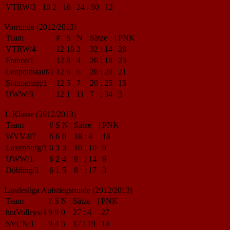
VTRW/3
18
2
16
24
:
50
12
Vorrunde (2012/2013)
Team
#
S
N
|
Sätze
|
PNK
VTRW/4
12
10
2
32
:
14
28
France/1
12
8
4
26
:
18
23
Leopoldstadt/1
12
6
6
26
:
20
21
Simmering/1
12
5
7
20
:
25
15
UWW/3
12
1
11
7
:
34
3
1. Klasse (2012/2013)
Team
#
S
N
|
Sätze
|
PNK
WVV-97
6
6
0
18
:
4
18
Laxenburg/1
6
3
3
10
:
10
9
UWW/1
6
2
4
9
:
14
6
Döbling/3
6
1
5
8
:
17
3
Landesliga Aufstiegsrunde (2012/2013)
Team
#
S
N
|
Sätze
|
PNK
hotVolleys/3
9
9
0
27
:
4
27
SVCN/1
9
4
5
17
:
19
14