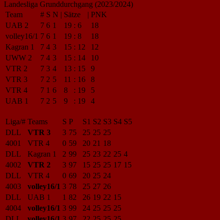
Landesliga Grunddurchgang (2023/2024)
Team
#
S
N
|
Sätze
|
PNK
UAB 2
7
6
1
19
:
6
18
volley16/1
7
6
1
19
:
8
18
Kagran 1
7
4
3
15
:
12
12
UWW 2
7
4
3
15
:
14
10
VTR 2
7
3
4
13
:
15
9
VTR 3
7
2
5
11
:
16
8
VTR 4
7
1
6
8
:
19
5
UAB 1
7
2
5
9
:
19
4
Liga/#
Teams
S
P
S1
S2
S3
S4
S5
DLL
VTR 3
3
75
25
25
25
4001
VTR 4
0
59
20
21
18
DLL
Kagran 1
2
99
25
23
22
25
4
4002
VTR 2
3
97
15
25
25
17
15
DLL
VTR 4
0
69
20
25
24
4003
volley16/1
3
78
25
27
26
DLL
UAB 1
1
82
26
19
22
15
4004
volley16/1
3
99
24
25
25
25
DLL
volley16/1
3
97
22
25
25
25