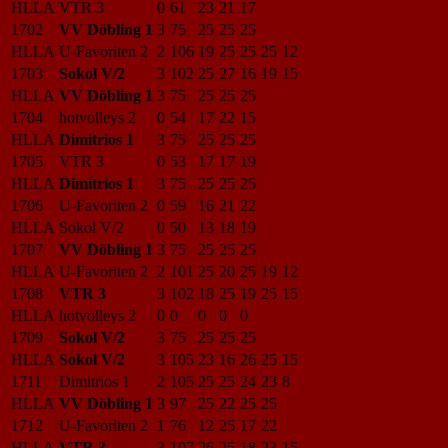
HLLA
VTR 3
0
61
23
21
17
1702
VV Döbling 1
3
75
25
25
25
HLLA
U-Favoriten 2
2
106
19
25
25
25
12
1703
Sokol V/2
3
102
25
27
16
19
15
HLLA
VV Döbling 1
3
75
25
25
25
1704
hotvolleys 2
0
54
17
22
15
HLLA
Dimitrios 1
3
75
25
25
25
1705
VTR 3
0
53
17
17
19
HLLA
Dimitrios 1
3
75
25
25
25
1706
U-Favoriten 2
0
59
16
21
22
HLLA
Sokol V/2
0
50
13
18
19
1707
VV Döbling 1
3
75
25
25
25
HLLA
U-Favoriten 2
2
101
25
20
25
19
12
1708
VTR 3
3
102
18
25
19
25
15
HLLA
hotvolleys 2
0
0
0
0
0
1709
Sokol V/2
3
75
25
25
25
HLLA
Sokol V/2
3
105
23
16
26
25
15
1711
Dimitrios 1
2
105
25
25
24
23
8
HLLA
VV Döbling 1
3
97
25
22
25
25
1712
U-Favoriten 2
1
76
12
25
17
22
HLLA
VTR 3
3
107
26
25
18
23
15