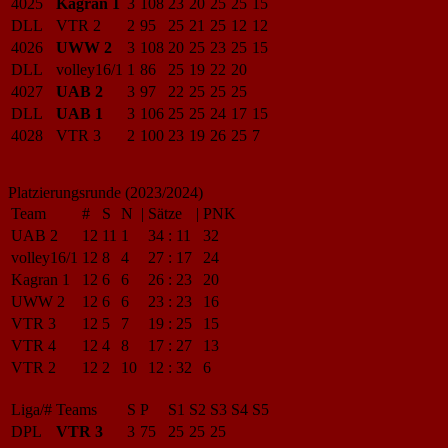
4025
Kagran 1
3
108
23
20
25
25
15
DLL
VTR 2
2
95
25
21
25
12
12
4026
UWW 2
3
108
20
25
23
25
15
DLL
volley16/1
1
86
25
19
22
20
4027
UAB 2
3
97
22
25
25
25
DLL
UAB 1
3
106
25
25
24
17
15
4028
VTR 3
2
100
23
19
26
25
7
Platzierungsrunde (2023/2024)
Team
#
S
N
|
Sätze
|
PNK
UAB 2
12
11
1
34
:
11
32
volley16/1
12
8
4
27
:
17
24
Kagran 1
12
6
6
26
:
23
20
UWW 2
12
6
6
23
:
23
16
VTR 3
12
5
7
19
:
25
15
VTR 4
12
4
8
17
:
27
13
VTR 2
12
2
10
12
:
32
6
Liga/#
Teams
S
P
S1
S2
S3
S4
S5
DPL
VTR 3
3
75
25
25
25