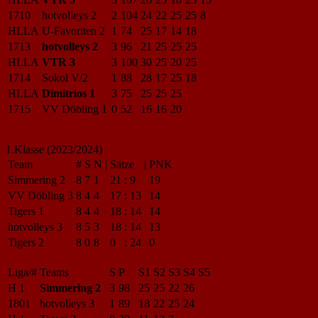
1710
hotvolleys 2
2
104
24
22
25
25
8
HLLA
U-Favoriten 2
1
74
25
17
14
18
1713
hotvolleys 2
3
96
21
25
25
25
HLLA
VTR 3
3
100
30
25
20
25
1714
Sokol V/2
1
88
28
17
25
18
HLLA
Dimitrios 1
3
75
25
25
25
1715
VV Döbling 1
0
52
16
16
20
1.Klasse (2023/2024)
Team
#
S
N
|
Sätze
|
PNK
Simmering 2
8
7
1
21
:
9
19
VV Döbling 3
8
4
4
17
:
13
14
Tigers 1
8
4
4
18
:
14
14
hotvolleys 3
8
5
3
18
:
14
13
Tigers 2
8
0
8
0
:
24
0
Liga/#
Teams
S
P
S1
S2
S3
S4
S5
H 1
Simmering 2
3
98
25
25
22
26
1801
hotvolleys 3
1
89
18
22
25
24