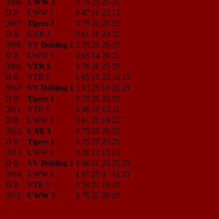
3906
UWW 3
3
75
25
25
25
D B
UWW 3
0
47
11
23
13
3907
Tigers 1
3
75
25
25
25
D B
UAB 3
0
61
16
23
22
3908
VV Döbling 1
3
75
25
25
25
D B
UWW 5
0
65
24
20
21
3909
VTR 5
3
76
26
25
25
D B
VTR 5
1
65
15
25
10
15
3910
VV Döbling 1
3
93
25
18
25
25
D B
Tigers 1
3
75
25
25
25
3911
VTR 5
0
46
10
15
21
D B
UWW 3
0
61
20
19
22
3912
UAB 3
3
75
25
25
25
D B
Tigers 1
3
75
25
25
25
3913
UWW 5
0
38
12
13
13
D B
VV Döbling 1
3
96
21
25
25
25
3914
UWW 5
1
67
25
9
12
21
D B
VTR 5
0
58
22
18
18
3915
UWW 3
3
75
25
25
25