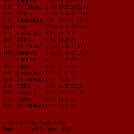
1112
Sokol V/2
3
99
24
25
25
25
H X
VV Döbling 1
2
104
15
25
28
22
14
1113
VTR 2
3
106
25
14
26
25
16
H X
Simmering 2
3
87
25
14
8
25
15
1114
Tigers 1
2
104
20
25
25
21
13
H X
Simmering 2
0
45
13
14
18
1115
VTR 2
3
75
25
25
25
H X
VV Döbling 1
2
103
25
26
22
15
15
1116
Sokol V/2
3
112
21
24
25
25
17
H X
Sokol V/2
3
75
25
25
25
1117
Tigers 1
0
59
21
17
21
H X
Simmering 2
0
35
9
11
15
1118
VV Döbling 1
3
75
25
25
25
H X
VTR 2
3
96
21
25
25
25
1119
Sokol V/2
1
75
25
12
16
22
H X
Tigers 1
0
38
18
6
14
1120
VV Döbling 1
3
75
25
25
25
Landesliga Gruppe Y (2023/2024)
Team
#
S
N
|
Sätze
|
PNK