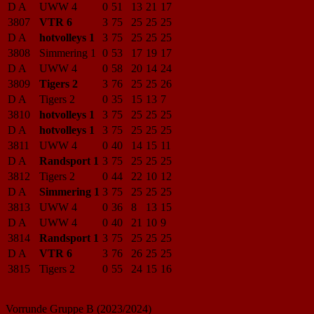
D A
UWW 4
0
51
13
21
17
3807
VTR 6
3
75
25
25
25
D A
hotvolleys 1
3
75
25
25
25
3808
Simmering 1
0
53
17
19
17
D A
UWW 4
0
58
20
14
24
3809
Tigers 2
3
76
25
25
26
D A
Tigers 2
0
35
15
13
7
3810
hotvolleys 1
3
75
25
25
25
D A
hotvolleys 1
3
75
25
25
25
3811
UWW 4
0
40
14
15
11
D A
Randsport 1
3
75
25
25
25
3812
Tigers 2
0
44
22
10
12
D A
Simmering 1
3
75
25
25
25
3813
UWW 4
0
36
8
13
15
D A
UWW 4
0
40
21
10
9
3814
Randsport 1
3
75
25
25
25
D A
VTR 6
3
76
26
25
25
3815
Tigers 2
0
55
24
15
16
Vorrunde Gruppe B (2023/2024)