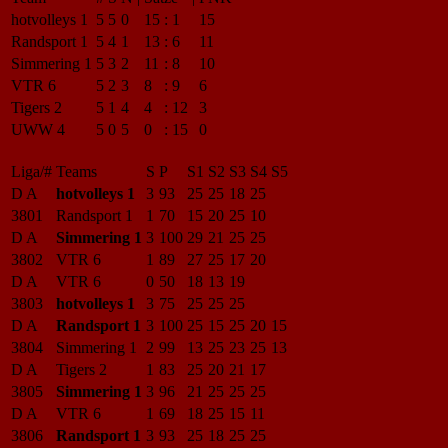
hotvolleys 1
5
5
0
15
:
1
15
Randsport 1
5
4
1
13
:
6
11
Simmering 1
5
3
2
11
:
8
10
VTR 6
5
2
3
8
:
9
6
Tigers 2
5
1
4
4
:
12
3
UWW 4
5
0
5
0
:
15
0
Liga/#
Teams
S
P
S1
S2
S3
S4
S5
D A
hotvolleys 1
3
93
25
25
18
25
3801
Randsport 1
1
70
15
20
25
10
D A
Simmering 1
3
100
29
21
25
25
3802
VTR 6
1
89
27
25
17
20
D A
VTR 6
0
50
18
13
19
3803
hotvolleys 1
3
75
25
25
25
D A
Randsport 1
3
100
25
15
25
20
15
3804
Simmering 1
2
99
13
25
23
25
13
D A
Tigers 2
1
83
25
20
21
17
3805
Simmering 1
3
96
21
25
25
25
D A
VTR 6
1
69
18
25
15
11
3806
Randsport 1
3
93
25
18
25
25