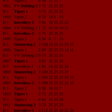
H 1
Tigers 2
0
30
11
12
7
1802
VV Döbling 3
3
75
25
25
25
H 1
Tigers 1
3
75
25
25
25
1803
Tigers 2
0
33
14
6
13
H 1
hotvolleys 3
3
91
16
25
25
25
1804
VV Döbling 3
1
72
25
16
10
21
H 1
hotvolleys 3
3
75
25
25
25
1805
Tigers 2
0
30
8
7
15
H 1
Simmering 2
3
104
19
20
25
25
15
1806
Tigers 1
2
88
25
25
13
14
11
H 1
VV Döbling 3
0
73
30
22
21
1807
Tigers 1
3
82
32
25
25
H 1
hotvolleys 3
1
86
14
22
25
25
1808
Simmering 2
3
100
25
25
23
27
H 1
Tigers 1
2
105
22
20
25
25
13
1809
hotvolleys 3
3
109
25
25
22
22
15
H 1
Tigers 2
0
38
19
12
7
1810
Tigers 1
3
75
25
25
25
H 1
Tigers 2
0
44
13
13
18
1811
Simmering 2
3
75
25
25
25
H 1
hotvolleys 3
3
112
25
25
20
22
20