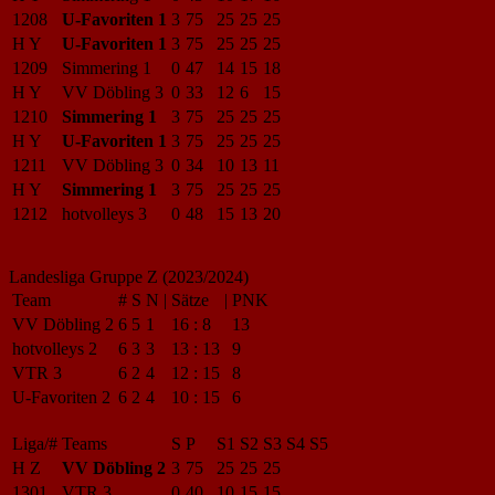
1208
U-Favoriten 1
3
75
25
25
25
H Y
U-Favoriten 1
3
75
25
25
25
1209
Simmering 1
0
47
14
15
18
H Y
VV Döbling 3
0
33
12
6
15
1210
Simmering 1
3
75
25
25
25
H Y
U-Favoriten 1
3
75
25
25
25
1211
VV Döbling 3
0
34
10
13
11
H Y
Simmering 1
3
75
25
25
25
1212
hotvolleys 3
0
48
15
13
20
Landesliga Gruppe Z (2023/2024)
Team
#
S
N
|
Sätze
|
PNK
VV Döbling 2
6
5
1
16
:
8
13
hotvolleys 2
6
3
3
13
:
13
9
VTR 3
6
2
4
12
:
15
8
U-Favoriten 2
6
2
4
10
:
15
6
Liga/#
Teams
S
P
S1
S2
S3
S4
S5
H Z
VV Döbling 2
3
75
25
25
25
1301
VTR 3
0
40
10
15
15