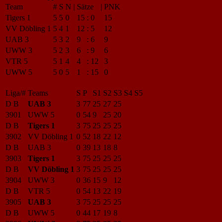
Team
#
S
N
|
Sätze
|
PNK
Tigers 1
5
5
0
15
:
0
15
VV Döbling 1
5
4
1
12
:
5
12
UAB 3
5
3
2
9
:
6
9
UWW 3
5
2
3
6
:
9
6
VTR 5
5
1
4
4
:
12
3
UWW 5
5
0
5
1
:
15
0
Liga/#
Teams
S
P
S1
S2
S3
S4
S5
D B
UAB 3
3
77
25
27
25
3901
UWW 5
0
54
9
25
20
D B
Tigers 1
3
75
25
25
25
3902
VV Döbling 1
0
52
18
22
12
D B
UAB 3
0
39
13
18
8
3903
Tigers 1
3
75
25
25
25
D B
VV Döbling 1
3
75
25
25
25
3904
UWW 3
0
36
15
9
12
D B
VTR 5
0
54
13
22
19
3905
UAB 3
3
75
25
25
25
D B
UWW 5
0
44
17
19
8