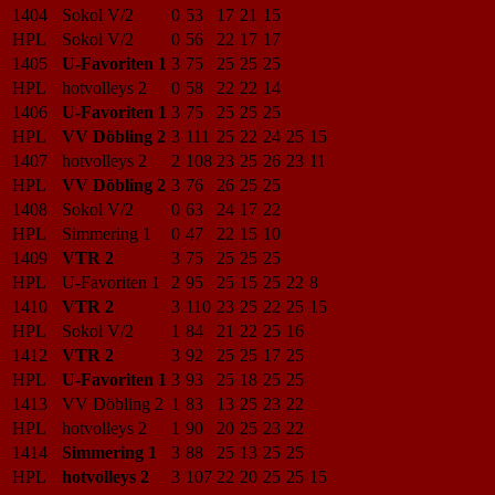
1404
Sokol V/2
0
53
17
21
15
HPL
Sokol V/2
0
56
22
17
17
1405
U-Favoriten 1
3
75
25
25
25
HPL
hotvolleys 2
0
58
22
22
14
1406
U-Favoriten 1
3
75
25
25
25
HPL
VV Döbling 2
3
111
25
22
24
25
15
1407
hotvolleys 2
2
108
23
25
26
23
11
HPL
VV Döbling 2
3
76
26
25
25
1408
Sokol V/2
0
63
24
17
22
HPL
Simmering 1
0
47
22
15
10
1409
VTR 2
3
75
25
25
25
HPL
U-Favoriten 1
2
95
25
15
25
22
8
1410
VTR 2
3
110
23
25
22
25
15
HPL
Sokol V/2
1
84
21
22
25
16
1412
VTR 2
3
92
25
25
17
25
HPL
U-Favoriten 1
3
93
25
18
25
25
1413
VV Döbling 2
1
83
13
25
23
22
HPL
hotvolleys 2
1
90
20
25
23
22
1414
Simmering 1
3
88
25
13
25
25
HPL
hotvolleys 2
3
107
22
20
25
25
15