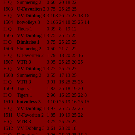
H Q
Simmering 2
0
60
20
18
22
1503
U-Favoriten 2
3
75
25
25
25
H Q
VV Döbling 3
3
108
26
25
23
18
16
1504
hotvolleys 3
2
106
24
18
25
25
14
H Q
Tigers 1
0
39
8
19
12
1505
VV Döbling 1
3
75
25
25
25
H Q
Dimitrios 1
3
75
25
25
25
1506
Simmering 2
0
50
21
7
22
H Q
U-Favoriten 2
1
79
18
20
25
16
1507
VTR 3
3
95
25
25
20
25
H Q
VV Döbling 1
3
77
25
25
27
1508
Simmering 2
0
55
17
13
25
H Q
VTR 3
3
91
16
25
25
25
1509
Tigers 1
1
82
25
18
19
20
H Q
Tigers 1
2
96
16
25
25
22
8
1510
hotvolleys 3
3
100
25
19
16
25
15
H Q
VV Döbling 1
3
97
25
25
22
25
1511
U-Favoriten 2
1
85
19
19
25
22
H Q
VTR 3
3
75
25
25
25
1512
VV Döbling 3
0
61
23
20
18
H Q
Dimitrios 1
2
96
25
23
25
15
8