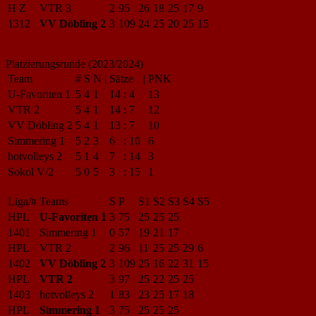
H Z
VTR 3
2
95
26
18
25
17
9
1312
VV Döbling 2
3
109
24
25
20
25
15
Platzierungsrunde (2023/2024)
Team
#
S
N
|
Sätze
|
PNK
U-Favoriten 1
5
4
1
14
:
4
13
VTR 2
5
4
1
14
:
7
12
VV Döbling 2
5
4
1
13
:
7
10
Simmering 1
5
2
3
6
:
10
6
hotvolleys 2
5
1
4
7
:
14
3
Sokol V/2
5
0
5
3
:
15
1
Liga/#
Teams
S
P
S1
S2
S3
S4
S5
HPL
U-Favoriten 1
3
75
25
25
25
1401
Simmering 1
0
57
19
21
17
HPL
VTR 2
2
96
11
25
25
29
6
1402
VV Döbling 2
3
109
25
16
22
31
15
HPL
VTR 2
3
97
25
22
25
25
1403
hotvolleys 2
1
83
23
25
17
18
HPL
Simmering 1
3
75
25
25
25