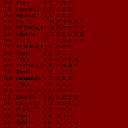
1102
VTR 2
3
75
25
25
25
H X
Simmering 2
0
48
15
11
22
1103
Sokol V/2
3
75
25
25
25
H X
Sokol V/2
2
101
29
18
18
25
11
1104
VV Döbling 1
3
114
27
25
25
22
15
H X
Sokol V/2
3
115
19
25
21
25
25
1105
VTR 2
2
117
25
22
25
22
23
H X
VV Döbling 1
3
75
25
25
25
1106
Tigers 1
0
39
15
11
13
H X
VTR 2
3
107
25
27
26
29
1107
VV Döbling 1
1
99
19
29
24
27
H X
Tigers 1
0
43
9
21
13
1108
Simmering 2
3
75
25
25
25
H X
VTR 2
3
75
25
25
25
1109
Simmering 2
0
39
14
12
13
H X
Sokol V/2
3
96
21
25
25
25
1110
Simmering 2
1
72
25
22
9
16
H X
VTR 2
3
75
25
25
25
1111
Tigers 1
0
40
16
10
14
H X
Tigers 1
1
60
26
11
11
12