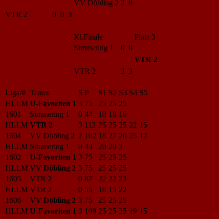
VV Döbling 2
2 0
VTR 2
0 0 3
Kl.Finale
Platz 3
Simmering 1
0 0
VTR 2
VTR 2
3 3
Liga/#
Teams
S
P
S1
S2
S3
S4
S5
HLLM
U-Favoriten 1
3
75
25
25
25
1601
Simmering 1
0
44
10
18
16
HLLM
VTR 2
3
112
25
25
25
22
15
1604
VV Döbling 2
2
102
18
27
20
25
12
HLLM
Simmering 1
0
43
20
20
3
1602
U-Favoriten 1
3
75
25
25
25
HLLM
VV Döbling 2
3
75
25
25
25
1605
VTR 2
0
67
22
22
23
HLLM
VTR 2
0
55
18
15
22
1606
VV Döbling 2
3
75
25
25
25
HLLM
U-Favoriten 1
3
109
25
25
25
19
15