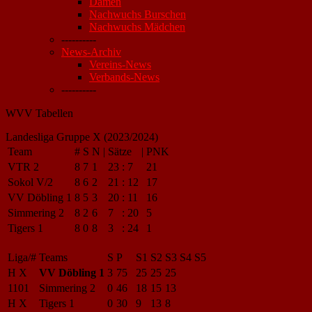
Damen
Nachwuchs Burschen
Nachwuchs Mädchen
----------
News-Archiv
Vereins-News
Verbands-News
----------
WVV Tabellen
Landesliga Gruppe X (2023/2024)
Team
#
S
N
|
Sätze
|
PNK
VTR 2
8
7
1
23
:
7
21
Sokol V/2
8
6
2
21
:
12
17
VV Döbling 1
8
5
3
20
:
11
16
Simmering 2
8
2
6
7
:
20
5
Tigers 1
8
0
8
3
:
24
1
Liga/#
Teams
S
P
S1
S2
S3
S4
S5
H X
VV Döbling 1
3
75
25
25
25
1101
Simmering 2
0
46
18
15
13
H X
Tigers 1
0
30
9
13
8