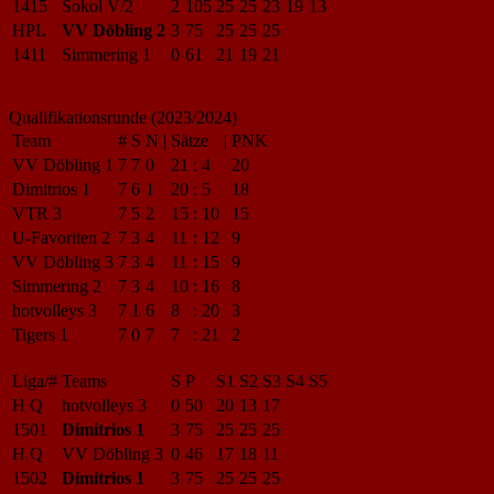
1415
Sokol V/2
2
105
25
25
23
19
13
HPL
VV Döbling 2
3
75
25
25
25
1411
Simmering 1
0
61
21
19
21
Qualifikationsrunde (2023/2024)
Team
#
S
N
|
Sätze
|
PNK
VV Döbling 1
7
7
0
21
:
4
20
Dimitrios 1
7
6
1
20
:
5
18
VTR 3
7
5
2
15
:
10
15
U-Favoriten 2
7
3
4
11
:
12
9
VV Döbling 3
7
3
4
11
:
15
9
Simmering 2
7
3
4
10
:
16
8
hotvolleys 3
7
1
6
8
:
20
3
Tigers 1
7
0
7
7
:
21
2
Liga/#
Teams
S
P
S1
S2
S3
S4
S5
H Q
hotvolleys 3
0
50
20
13
17
1501
Dimitrios 1
3
75
25
25
25
H Q
VV Döbling 3
0
46
17
18
11
1502
Dimitrios 1
3
75
25
25
25