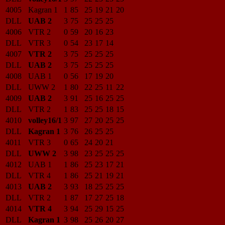
4005
Kagran 1
1
85
25
19
21
20
DLL
UAB 2
3
75
25
25
25
4006
VTR 2
0
59
20
16
23
DLL
VTR 3
0
54
23
17
14
4007
VTR 2
3
75
25
25
25
DLL
UAB 2
3
75
25
25
25
4008
UAB 1
0
56
17
19
20
DLL
UWW 2
1
80
22
25
11
22
4009
UAB 2
3
91
25
16
25
25
DLL
VTR 2
1
83
25
25
18
15
4010
volley16/1
3
97
27
20
25
25
DLL
Kagran 1
3
76
26
25
25
4011
VTR 3
0
65
24
20
21
DLL
UWW 2
3
98
23
25
25
25
4012
UAB 1
1
86
25
23
17
21
DLL
VTR 4
1
86
25
21
19
21
4013
UAB 2
3
93
18
25
25
25
DLL
VTR 2
1
87
17
27
25
18
4014
VTR 4
3
94
25
29
15
25
DLL
Kagran 1
3
98
25
26
20
27