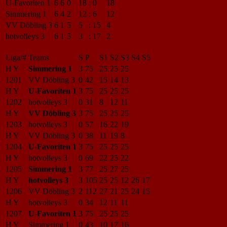
U-Favoriten 1
6
6
0
18
:
0
18
Simmering 1
6
4
2
12
:
6
12
VV Döbling 3
6
1
5
5
:
15
4
hotvolleys 3
6
1
5
3
:
17
2
Liga/#
Teams
S
P
S1
S2
S3
S4
S5
H Y
Simmering 1
3
75
25
25
25
1201
VV Döbling 3
0
42
15
14
13
H Y
U-Favoriten 1
3
75
25
25
25
1202
hotvolleys 3
0
31
8
12
11
H Y
VV Döbling 3
3
75
25
25
25
1203
hotvolleys 3
0
57
16
22
19
H Y
VV Döbling 3
0
38
11
19
8
1204
U-Favoriten 1
3
75
25
25
25
H Y
hotvolleys 3
0
69
22
25
22
1205
Simmering 1
3
77
25
27
25
H Y
hotvolleys 3
3
105
25
25
12
26
17
1206
VV Döbling 3
2
112
27
21
25
24
15
H Y
hotvolleys 3
0
34
12
11
11
1207
U-Favoriten 1
3
75
25
25
25
H Y
Simmering 1
0
43
10
17
16