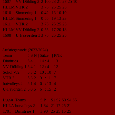
1607
VV Döbling 2
2
106
23
21
27
25
10
HLLM
VTR 2
3
75
25
25
25
1610
Simmering 1
0
42
13
10
19
HLLM
Simmering 1
0
55
19
13
23
1611
VTR 2
3
75
25
25
25
HLLM
VV Döbling 2
0
55
17
20
18
1608
U-Favoriten 1
3
75
25
25
25
Aufstiegsrunde (2023/2024)
Team
#
S
N
|
Sätze
|
PNK
Dimitrios 1
5
4
1
14
:
4
13
VV Döbling 1
5
4
1
12
:
4
12
Sokol V/2
5
3
2
10
:
10
7
VTR 3
5
3
2
9
:
11
7
hotvolleys 2
5
1
4
6
:
13
4
U-Favoriten 2
5
0
5
6
:
15
2
Liga/#
Teams
S
P
S1
S2
S3
S4
S5
HLLA
hotvolleys 2
1
84
21
17
25
21
1701
Dimitrios 1
3
90
25
25
15
25