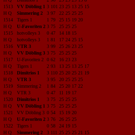
1513
VV Döbling 1
3
101
23
25
13
25
15
H Q
Simmering 2
3
97
22
25
25
25
1514
Tigers 1
1
79
25
15
19
20
H Q
U-Favoriten 2
3
75
25
25
25
1515
hotvolleys 3
0
47
14
18
15
H Q
hotvolleys 3
1
81
17
24
25
15
1516
VTR 3
3
99
25
26
23
25
H Q
VV Döbling 3
3
75
25
25
25
1517
U-Favoriten 2
0
62
16
23
23
H Q
Tigers 1
2
93
13
25
13
25
17
1518
Dimitrios 1
3
110
25
20
25
21
19
H Q
VTR 3
3
95
20
25
25
25
1519
Simmering 2
1
84
25
20
17
22
H Q
VTR 3
0
47
11
19
17
1520
Dimitrios 1
3
75
25
25
25
H Q
VV Döbling 1
3
75
25
25
25
1521
VV Döbling 3
0
54
15
19
20
H Q
U-Favoriten 2
3
76
26
25
25
1522
Tigers 1
0
58
24
19
15
H Q
Simmering 2
3
111
25
25
25
21
15