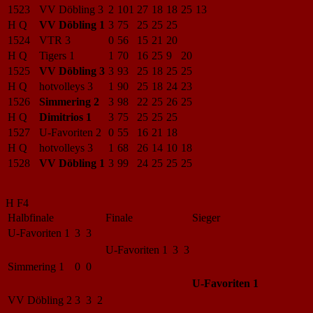
1523
VV Döbling 3
2
101
27
18
18
25
13
H Q
VV Döbling 1
3
75
25
25
25
1524
VTR 3
0
56
15
21
20
H Q
Tigers 1
1
70
16
25
9
20
1525
VV Döbling 3
3
93
25
18
25
25
H Q
hotvolleys 3
1
90
25
18
24
23
1526
Simmering 2
3
98
22
25
26
25
H Q
Dimitrios 1
3
75
25
25
25
1527
U-Favoriten 2
0
55
16
21
18
H Q
hotvolleys 3
1
68
26
14
10
18
1528
VV Döbling 1
3
99
24
25
25
25
H F4
Halbfinale
Finale
Sieger
U-Favoriten 1
3 3
U-Favoriten 1
3 3
Simmering 1
0 0
U-Favoriten 1
VV Döbling 2
3 3 2