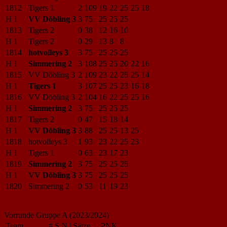
1812
Tigers 1
2
109
19
22
25
25
18
H 1
VV Döbling 3
3
75
25
25
25
1813
Tigers 2
0
38
12
16
10
H 1
Tigers 2
0
29
13
8
8
1814
hotvolleys 3
3
75
25
25
25
H 1
Simmering 2
3
108
25
25
20
22
16
1815
VV Döbling 3
2
109
23
22
25
25
14
H 1
Tigers 1
3
107
25
25
23
16
18
1816
VV Döbling 3
2
104
16
22
25
25
16
H 1
Simmering 2
3
75
25
25
25
1817
Tigers 2
0
47
15
18
14
H 1
VV Döbling 3
3
88
25
25
13
25
1818
hotvolleys 3
1
93
23
22
25
23
H 1
Tigers 1
0
63
23
17
23
1819
Simmering 2
3
75
25
25
25
H 1
VV Döbling 3
3
75
25
25
25
1820
Simmering 2
0
53
11
19
23
Vorrunde Gruppe A (2023/2024)
Team
#
S
N
|
Sätze
|
PNK