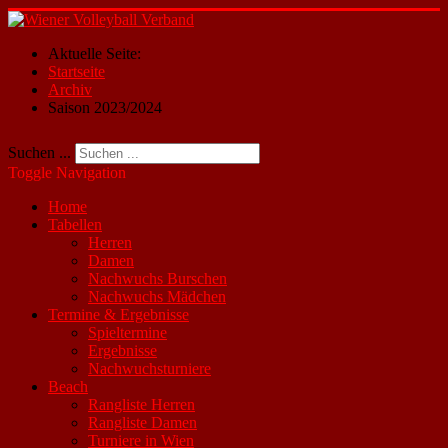
Aktuelle Seite:
Startseite
Archiv
Saison 2023/2024
Suchen ...
Toggle Navigation
Home
Tabellen
Herren
Damen
Nachwuchs Burschen
Nachwuchs Mädchen
Termine & Ergebnisse
Spieltermine
Ergebnisse
Nachwuchsturniere
Beach
Rangliste Herren
Rangliste Damen
Turniere in Wien