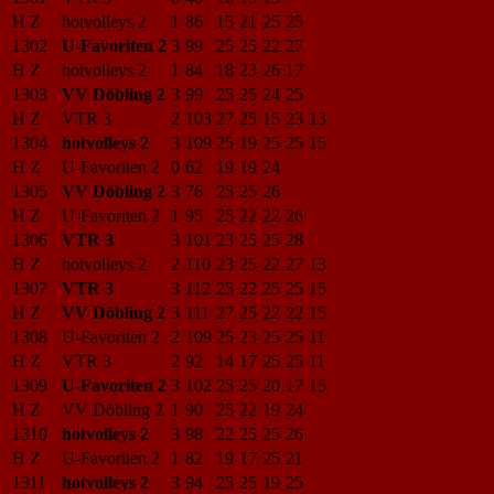
H Z
hotvolleys 2
1
86
15
21
25
25
1302
U-Favoriten 2
3
99
25
25
22
27
H Z
hotvolleys 2
1
84
18
23
26
17
1303
VV Döbling 2
3
99
25
25
24
25
H Z
VTR 3
2
103
27
25
15
23
13
1304
hotvolleys 2
3
109
25
19
25
25
15
H Z
U-Favoriten 2
0
62
19
19
24
1305
VV Döbling 2
3
76
25
25
26
H Z
U-Favoriten 2
1
95
25
22
22
26
1306
VTR 3
3
101
23
25
25
28
H Z
hotvolleys 2
2
110
23
25
22
27
13
1307
VTR 3
3
112
25
22
25
25
15
H Z
VV Döbling 2
3
111
27
25
22
22
15
1308
U-Favoriten 2
2
109
25
23
25
25
11
H Z
VTR 3
2
92
14
17
25
25
11
1309
U-Favoriten 2
3
102
25
25
20
17
15
H Z
VV Döbling 2
1
90
25
22
19
24
1310
hotvolleys 2
3
98
22
25
25
26
H Z
U-Favoriten 2
1
82
19
17
25
21
1311
hotvolleys 2
3
94
25
25
19
25