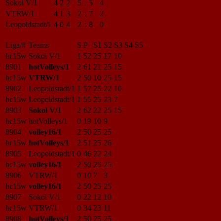
Sokol V/1
4
2
2
5
:
5
4
VTRW/1
4
1
3
2
:
7
2
Leopoldstadt/1
4
0
4
2
:
8
0
Liga/#
Teams
S
P
S1
S2
S3
S4
S5
hc15w
Sokol V/1
1
52
25
17
10
8901
hotVolleys/1
2
61
21
25
15
hc15w
VTRW/1
2
50
10
25
15
8902
Leopoldstadt/1
1
57
25
22
10
hc15w
Leopoldstadt/1
1
55
25
23
7
8903
Sokol V/1
2
62
22
25
15
hc15w
hotVolleys/1
0
19
10
9
8904
volley16/1
2
50
25
25
hc15w
hotVolleys/1
2
51
25
26
8905
Leopoldstadt/1
0
46
22
24
hc15w
volley16/1
2
50
25
25
8906
VTRW/1
0
10
7
3
hc15w
volley16/1
2
50
25
25
8907
Sokol V/1
0
22
12
10
hc15w
VTRW/1
0
34
23
11
8908
hotVolleys/1
2
50
25
25