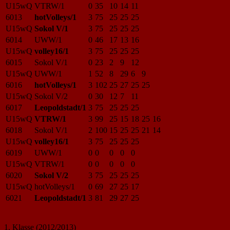
U15wQ
VTRW/1
0
35
10
14
11
6013
hotVolleys/1
3
75
25
25
25
U15wQ
Sokol V/1
3
75
25
25
25
6014
UWW/1
0
46
17
13
16
U15wQ
volley16/1
3
75
25
25
25
6015
Sokol V/1
0
23
2
9
12
U15wQ
UWW/1
1
52
8
29
6
9
6016
hotVolleys/1
3
102
25
27
25
25
U15wQ
Sokol V/2
0
30
12
7
11
6017
Leopoldstadt/1
3
75
25
25
25
U15wQ
VTRW/1
3
99
25
15
18
25
16
6018
Sokol V/1
2
100
15
25
25
21
14
U15wQ
volley16/1
3
75
25
25
25
6019
UWW/1
0
0
0
0
0
U15wQ
VTRW/1
0
0
0
0
0
6020
Sokol V/2
3
75
25
25
25
U15wQ
hotVolleys/1
0
69
27
25
17
6021
Leopoldstadt/1
3
81
29
27
25
1. Klasse (2012/2013)