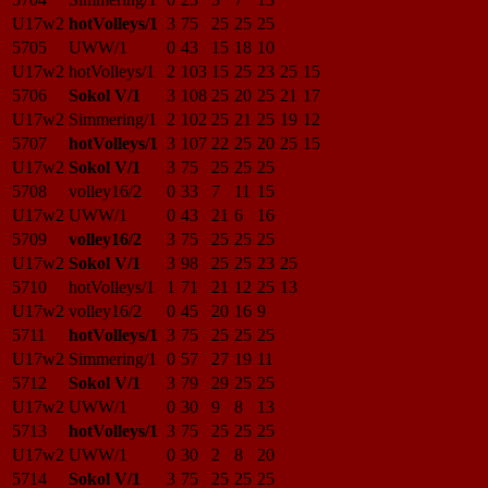
U17w2
hotVolleys/1
3
75
25
25
25
5705
UWW/1
0
43
15
18
10
U17w2
hotVolleys/1
2
103
15
25
23
25
15
5706
Sokol V/1
3
108
25
20
25
21
17
U17w2
Simmering/1
2
102
25
21
25
19
12
5707
hotVolleys/1
3
107
22
25
20
25
15
U17w2
Sokol V/1
3
75
25
25
25
5708
volley16/2
0
33
7
11
15
U17w2
UWW/1
0
43
21
6
16
5709
volley16/2
3
75
25
25
25
U17w2
Sokol V/1
3
98
25
25
23
25
5710
hotVolleys/1
1
71
21
12
25
13
U17w2
volley16/2
0
45
20
16
9
5711
hotVolleys/1
3
75
25
25
25
U17w2
Simmering/1
0
57
27
19
11
5712
Sokol V/1
3
79
29
25
25
U17w2
UWW/1
0
30
9
8
13
5713
hotVolleys/1
3
75
25
25
25
U17w2
UWW/1
0
30
2
8
20
5714
Sokol V/1
3
75
25
25
25