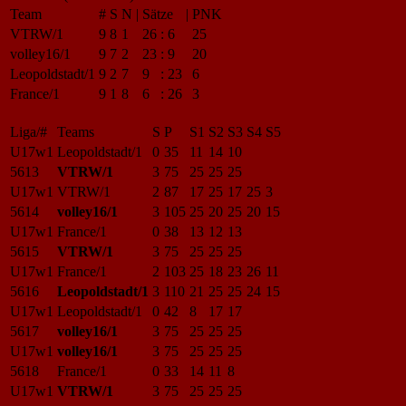
Team
#
S
N
|
Sätze
|
PNK
VTRW/1
9
8
1
26
:
6
25
volley16/1
9
7
2
23
:
9
20
Leopoldstadt/1
9
2
7
9
:
23
6
France/1
9
1
8
6
:
26
3
Liga/#
Teams
S
P
S1
S2
S3
S4
S5
U17w1
Leopoldstadt/1
0
35
11
14
10
5613
VTRW/1
3
75
25
25
25
U17w1
VTRW/1
2
87
17
25
17
25
3
5614
volley16/1
3
105
25
20
25
20
15
U17w1
France/1
0
38
13
12
13
5615
VTRW/1
3
75
25
25
25
U17w1
France/1
2
103
25
18
23
26
11
5616
Leopoldstadt/1
3
110
21
25
25
24
15
U17w1
Leopoldstadt/1
0
42
8
17
17
5617
volley16/1
3
75
25
25
25
U17w1
volley16/1
3
75
25
25
25
5618
France/1
0
33
14
11
8
U17w1
VTRW/1
3
75
25
25
25