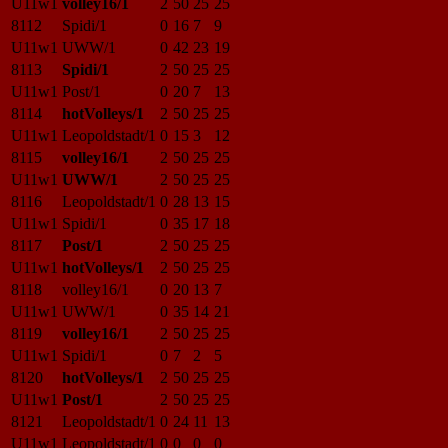
U11w1
volley16/1
2
50
25
25
8112
Spidi/1
0
16
7
9
U11w1
UWW/1
0
42
23
19
8113
Spidi/1
2
50
25
25
U11w1
Post/1
0
20
7
13
8114
hotVolleys/1
2
50
25
25
U11w1
Leopoldstadt/1
0
15
3
12
8115
volley16/1
2
50
25
25
U11w1
UWW/1
2
50
25
25
8116
Leopoldstadt/1
0
28
13
15
U11w1
Spidi/1
0
35
17
18
8117
Post/1
2
50
25
25
U11w1
hotVolleys/1
2
50
25
25
8118
volley16/1
0
20
13
7
U11w1
UWW/1
0
35
14
21
8119
volley16/1
2
50
25
25
U11w1
Spidi/1
0
7
2
5
8120
hotVolleys/1
2
50
25
25
U11w1
Post/1
2
50
25
25
8121
Leopoldstadt/1
0
24
11
13
U11w1
Leopoldstadt/1
0
0
0
0