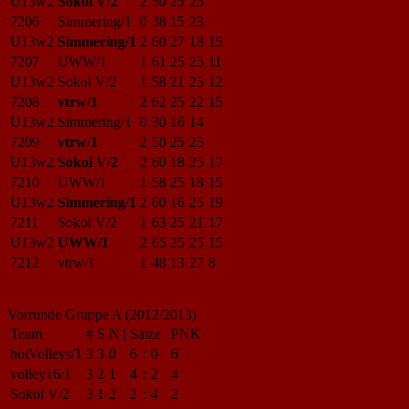
U13w2
Sokol V/2
2
50
25
25
7206
Simmering/1
0
38
15
23
U13w2
Simmering/1
2
60
27
18
15
7207
UWW/1
1
61
25
25
11
U13w2
Sokol V/2
1
58
21
25
12
7208
vtrw/1
2
62
25
22
15
U13w2
Simmering/1
0
30
16
14
7209
vtrw/1
2
50
25
25
U13w2
Sokol V/2
2
60
18
25
17
7210
UWW/1
1
58
25
18
15
U13w2
Simmering/1
2
60
16
25
19
7211
Sokol V/2
1
63
25
21
17
U13w2
UWW/1
2
65
25
25
15
7212
vtrw/1
1
48
13
27
8
Vorrunde Gruppe A (2012/2013)
Team
#
S
N
|
Sätze
|
PNK
hotVolleys/1
3
3
0
6
:
0
6
volley16/1
3
2
1
4
:
2
4
Sokol V/2
3
1
2
2
:
4
2