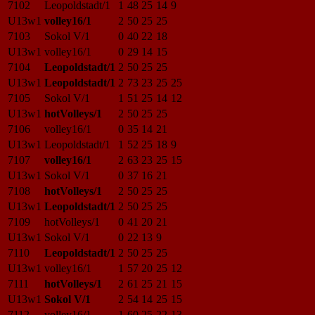
7102
Leopoldstadt/1
1
48
25
14
9
U13w1
volley16/1
2
50
25
25
7103
Sokol V/1
0
40
22
18
U13w1
volley16/1
0
29
14
15
7104
Leopoldstadt/1
2
50
25
25
U13w1
Leopoldstadt/1
2
73
23
25
25
7105
Sokol V/1
1
51
25
14
12
U13w1
hotVolleys/1
2
50
25
25
7106
volley16/1
0
35
14
21
U13w1
Leopoldstadt/1
1
52
25
18
9
7107
volley16/1
2
63
23
25
15
U13w1
Sokol V/1
0
37
16
21
7108
hotVolleys/1
2
50
25
25
U13w1
Leopoldstadt/1
2
50
25
25
7109
hotVolleys/1
0
41
20
21
U13w1
Sokol V/1
0
22
13
9
7110
Leopoldstadt/1
2
50
25
25
U13w1
volley16/1
1
57
20
25
12
7111
hotVolleys/1
2
61
25
21
15
U13w1
Sokol V/1
2
54
14
25
15
7112
volley16/1
1
60
25
22
13