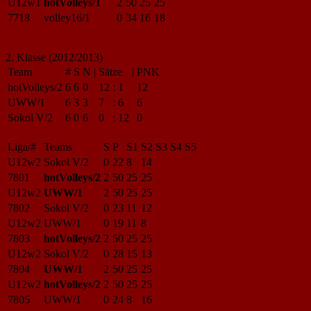
U12w1
hotVolleys/1
2
50
25
25
7718
volley16/1
0
34
16
18
2. Klasse (2012/2013)
Team
#
S
N
|
Sätze
|
PNK
hotVolleys/2
6
6
0
12
:
1
12
UWW/1
6
3
3
7
:
6
6
Sokol V/2
6
0
6
0
:
12
0
Liga/#
Teams
S
P
S1
S2
S3
S4
S5
U12w2
Sokol V/2
0
22
8
14
7801
hotVolleys/2
2
50
25
25
U12w2
UWW/1
2
50
25
25
7802
Sokol V/2
0
23
11
12
U12w2
UWW/1
0
19
11
8
7803
hotVolleys/2
2
50
25
25
U12w2
Sokol V/2
0
28
15
13
7804
UWW/1
2
50
25
25
U12w2
hotVolleys/2
2
50
25
25
7805
UWW/1
0
24
8
16