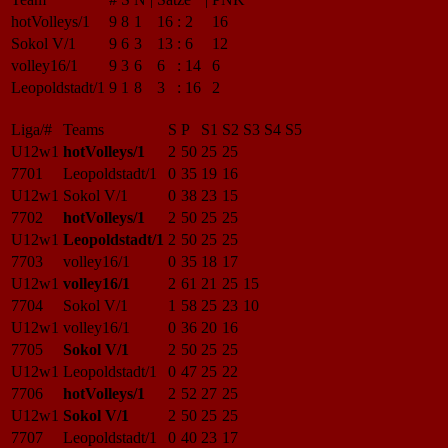
hotVolleys/1
9
8
1
16
:
2
16
Sokol V/1
9
6
3
13
:
6
12
volley16/1
9
3
6
6
:
14
6
Leopoldstadt/1
9
1
8
3
:
16
2
Liga/#
Teams
S
P
S1
S2
S3
S4
S5
U12w1
hotVolleys/1
2
50
25
25
7701
Leopoldstadt/1
0
35
19
16
U12w1
Sokol V/1
0
38
23
15
7702
hotVolleys/1
2
50
25
25
U12w1
Leopoldstadt/1
2
50
25
25
7703
volley16/1
0
35
18
17
U12w1
volley16/1
2
61
21
25
15
7704
Sokol V/1
1
58
25
23
10
U12w1
volley16/1
0
36
20
16
7705
Sokol V/1
2
50
25
25
U12w1
Leopoldstadt/1
0
47
25
22
7706
hotVolleys/1
2
52
27
25
U12w1
Sokol V/1
2
50
25
25
7707
Leopoldstadt/1
0
40
23
17