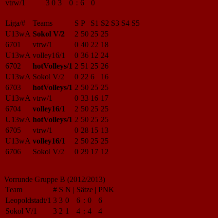
vtrw/1
3
0
3
0
:
6
0
Liga/#
Teams
S
P
S1
S2
S3
S4
S5
U13wA
Sokol V/2
2
50
25
25
6701
vtrw/1
0
40
22
18
U13wA
volley16/1
0
36
12
24
6702
hotVolleys/1
2
51
25
26
U13wA
Sokol V/2
0
22
6
16
6703
hotVolleys/1
2
50
25
25
U13wA
vtrw/1
0
33
16
17
6704
volley16/1
2
50
25
25
U13wA
hotVolleys/1
2
50
25
25
6705
vtrw/1
0
28
15
13
U13wA
volley16/1
2
50
25
25
6706
Sokol V/2
0
29
17
12
Vorrunde Gruppe B (2012/2013)
Team
#
S
N
|
Sätze
|
PNK
Leopoldstadt/1
3
3
0
6
:
0
6
Sokol V/1
3
2
1
4
:
4
4