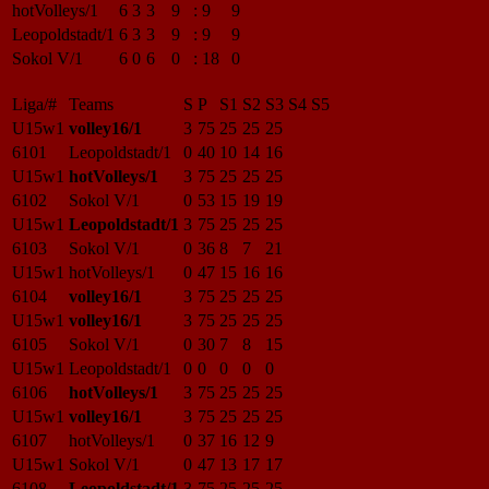
hotVolleys/1
6
3
3
9
:
9
9
Leopoldstadt/1
6
3
3
9
:
9
9
Sokol V/1
6
0
6
0
:
18
0
Liga/#
Teams
S
P
S1
S2
S3
S4
S5
U15w1
volley16/1
3
75
25
25
25
6101
Leopoldstadt/1
0
40
10
14
16
U15w1
hotVolleys/1
3
75
25
25
25
6102
Sokol V/1
0
53
15
19
19
U15w1
Leopoldstadt/1
3
75
25
25
25
6103
Sokol V/1
0
36
8
7
21
U15w1
hotVolleys/1
0
47
15
16
16
6104
volley16/1
3
75
25
25
25
U15w1
volley16/1
3
75
25
25
25
6105
Sokol V/1
0
30
7
8
15
U15w1
Leopoldstadt/1
0
0
0
0
0
6106
hotVolleys/1
3
75
25
25
25
U15w1
volley16/1
3
75
25
25
25
6107
hotVolleys/1
0
37
16
12
9
U15w1
Sokol V/1
0
47
13
17
17
6108
Leopoldstadt/1
3
75
25
25
25