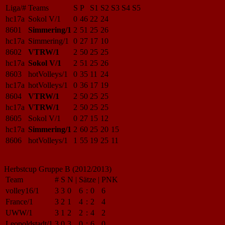
Liga/#
Teams
S
P
S1
S2
S3
S4
S5
hc17a
Sokol V/1
0
46
22
24
8601
Simmering/1
2
51
25
26
hc17a
Simmering/1
0
27
17
10
8602
VTRW/1
2
50
25
25
hc17a
Sokol V/1
2
51
25
26
8603
hotVolleys/1
0
35
11
24
hc17a
hotVolleys/1
0
36
17
19
8604
VTRW/1
2
50
25
25
hc17a
VTRW/1
2
50
25
25
8605
Sokol V/1
0
27
15
12
hc17a
Simmering/1
2
60
25
20
15
8606
hotVolleys/1
1
55
19
25
11
Herbstcup Gruppe B (2012/2013)
Team
#
S
N
|
Sätze
|
PNK
volley16/1
3
3
0
6
:
0
6
France/1
3
2
1
4
:
2
4
UWW/1
3
1
2
2
:
4
2
Leopoldstadt/1
3
0
3
0
:
6
0