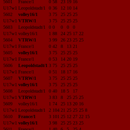
5601
France/1
0
58
23
19
16
U17w1
Leopoldstadt/1
0
36
12
10
14
5602
volley16/1
3
75
25
25
25
U17w1
VTRW/1
3
75
25
25
25
5603
Leopoldstadt/1
0
0
0
0
0
U17w1
volley16/1
1
88
24
25
17
22
5604
VTRW/1
3
99
26
23
25
25
U17w1
France/1
0
42
8
13
21
5605
volley16/1
3
75
25
25
25
U17w1
France/1
0
53
14
20
19
5606
Leopoldstadt/1
3
75
25
25
25
U17w1
France/1
0
51
18
17
16
5607
VTRW/1
3
75
25
25
25
U17w1
volley16/1
3
75
25
25
25
5608
Leopoldstadt/1
0
40
18
5
17
U17w1
VTRW/1
3
83
8
25
25
25
5609
volley16/1
1
74
25
13
20
16
U17w1
Leopoldstadt/1
2
104
21
25
25
25
8
5610
France/1
3
101
25
12
27
22
15
U17w1
volley16/1
3
98
25
25
23
25
5611
France/1
1
40
6
5
25
4