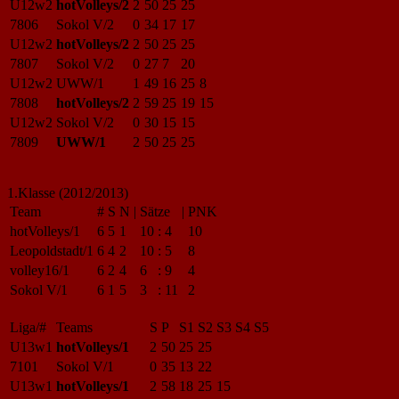
U12w2
hotVolleys/2
2
50
25
25
7806
Sokol V/2
0
34
17
17
U12w2
hotVolleys/2
2
50
25
25
7807
Sokol V/2
0
27
7
20
U12w2
UWW/1
1
49
16
25
8
7808
hotVolleys/2
2
59
25
19
15
U12w2
Sokol V/2
0
30
15
15
7809
UWW/1
2
50
25
25
1.Klasse (2012/2013)
Team
#
S
N
|
Sätze
|
PNK
hotVolleys/1
6
5
1
10
:
4
10
Leopoldstadt/1
6
4
2
10
:
5
8
volley16/1
6
2
4
6
:
9
4
Sokol V/1
6
1
5
3
:
11
2
Liga/#
Teams
S
P
S1
S2
S3
S4
S5
U13w1
hotVolleys/1
2
50
25
25
7101
Sokol V/1
0
35
13
22
U13w1
hotVolleys/1
2
58
18
25
15