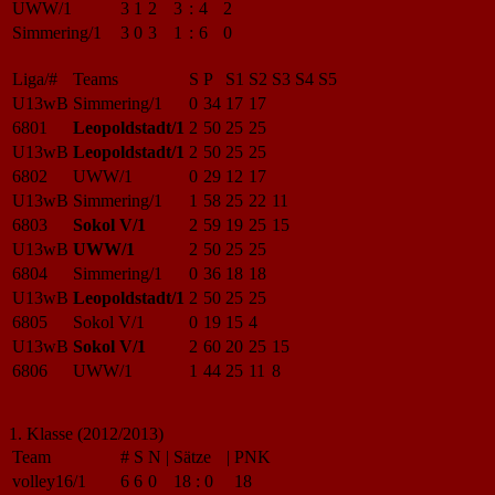
UWW/1
3
1
2
3
:
4
2
Simmering/1
3
0
3
1
:
6
0
Liga/#
Teams
S
P
S1
S2
S3
S4
S5
U13wB
Simmering/1
0
34
17
17
6801
Leopoldstadt/1
2
50
25
25
U13wB
Leopoldstadt/1
2
50
25
25
6802
UWW/1
0
29
12
17
U13wB
Simmering/1
1
58
25
22
11
6803
Sokol V/1
2
59
19
25
15
U13wB
UWW/1
2
50
25
25
6804
Simmering/1
0
36
18
18
U13wB
Leopoldstadt/1
2
50
25
25
6805
Sokol V/1
0
19
15
4
U13wB
Sokol V/1
2
60
20
25
15
6806
UWW/1
1
44
25
11
8
1. Klasse (2012/2013)
Team
#
S
N
|
Sätze
|
PNK
volley16/1
6
6
0
18
:
0
18