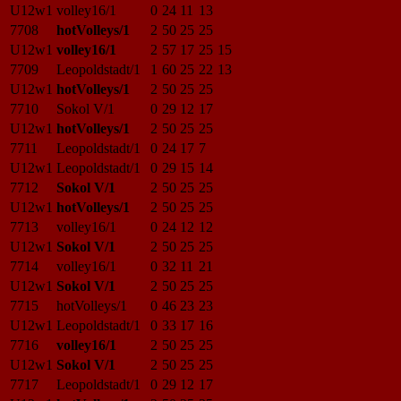
U12w1
volley16/1
0
24
11
13
7708
hotVolleys/1
2
50
25
25
U12w1
volley16/1
2
57
17
25
15
7709
Leopoldstadt/1
1
60
25
22
13
U12w1
hotVolleys/1
2
50
25
25
7710
Sokol V/1
0
29
12
17
U12w1
hotVolleys/1
2
50
25
25
7711
Leopoldstadt/1
0
24
17
7
U12w1
Leopoldstadt/1
0
29
15
14
7712
Sokol V/1
2
50
25
25
U12w1
hotVolleys/1
2
50
25
25
7713
volley16/1
0
24
12
12
U12w1
Sokol V/1
2
50
25
25
7714
volley16/1
0
32
11
21
U12w1
Sokol V/1
2
50
25
25
7715
hotVolleys/1
0
46
23
23
U12w1
Leopoldstadt/1
0
33
17
16
7716
volley16/1
2
50
25
25
U12w1
Sokol V/1
2
50
25
25
7717
Leopoldstadt/1
0
29
12
17