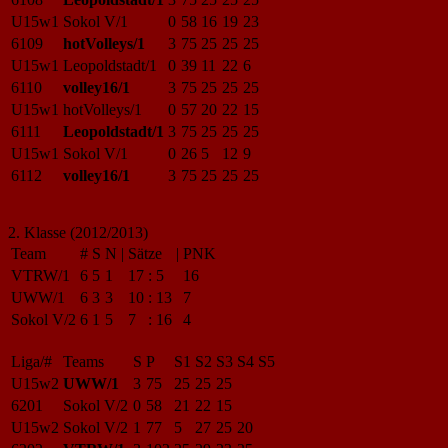
U15w1
Sokol V/1
0
58
16
19
23
6109
hotVolleys/1
3
75
25
25
25
U15w1
Leopoldstadt/1
0
39
11
22
6
6110
volley16/1
3
75
25
25
25
U15w1
hotVolleys/1
0
57
20
22
15
6111
Leopoldstadt/1
3
75
25
25
25
U15w1
Sokol V/1
0
26
5
12
9
6112
volley16/1
3
75
25
25
25
2. Klasse (2012/2013)
Team
#
S
N
|
Sätze
|
PNK
VTRW/1
6
5
1
17
:
5
16
UWW/1
6
3
3
10
:
13
7
Sokol V/2
6
1
5
7
:
16
4
Liga/#
Teams
S
P
S1
S2
S3
S4
S5
U15w2
UWW/1
3
75
25
25
25
6201
Sokol V/2
0
58
21
22
15
U15w2
Sokol V/2
1
77
5
27
25
20