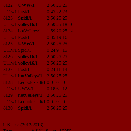
8122
UWW/1
2
50
25
25
U11w1
Post/1
0
45
22
23
8123
Spidi/1
2
50
25
25
U11w1
volley16/1
2
59
25
18
16
8124
hotVolleys/1
1
59
20
25
14
U11w1
Post/1
0
35
19
16
8125
UWW/1
2
50
25
25
U11w1
Spidi/1
0
24
9
15
8126
volley16/1
2
50
25
25
U11w1
volley16/1
2
50
25
25
8127
Post/1
0
24
11
13
U11w1
hotVolleys/1
2
50
25
25
8128
Leopoldstadt/1
0
0
0
0
U11w1
UWW/1
0
18
6
12
8129
hotVolleys/1
2
50
25
25
U11w1
Leopoldstadt/1
0
0
0
0
8130
Spidi/1
2
50
25
25
1. Klasse (2012/2013)
Team
#
S
N
|
Sätze
|
PNK