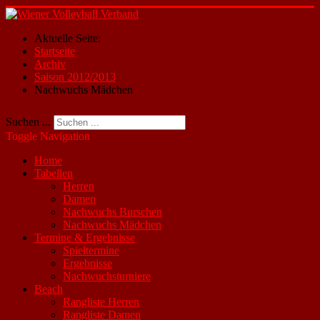
Aktuelle Seite:
Startseite
Archiv
Saison 2012/2013
Nachwuchs Mädchen
Suchen ...
Toggle Navigation
Home
Tabellen
Herren
Damen
Nachwuchs Burschen
Nachwuchs Mädchen
Termine & Ergebnisse
Spieltermine
Ergebnisse
Nachwuchsturniere
Beach
Rangliste Herren
Rangliste Damen