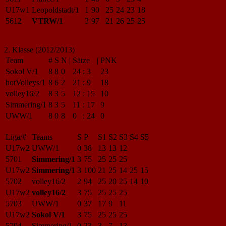
U17w1
Leopoldstadt/1
1
90
25
24
23
18
5612
VTRW/1
3
97
21
26
25
25
2. Klasse (2012/2013)
Team
#
S
N
|
Sätze
|
PNK
Sokol V/1
8
8
0
24
:
3
23
hotVolleys/1
8
6
2
21
:
9
18
volley16/2
8
3
5
12
:
15
10
Simmering/1
8
3
5
11
:
17
9
UWW/1
8
0
8
0
:
24
0
Liga/#
Teams
S
P
S1
S2
S3
S4
S5
U17w2
UWW/1
0
38
13
13
12
5701
Simmering/1
3
75
25
25
25
U17w2
Simmering/1
3
100
21
25
14
25
15
5702
volley16/2
2
94
25
20
25
14
10
U17w2
volley16/2
3
75
25
25
25
5703
UWW/1
0
37
17
9
11
U17w2
Sokol V/1
3
75
25
25
25
5704
Simmering/1
0
23
3
7
13