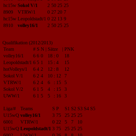
hc15w
Sokol V/1
2
50
25
25
8909
VTRW/1
0
27
20
7
hc15w
Leopoldstadt/1
0
22
13
9
8910
volley16/1
2
50
25
25
Qualifikation (2012/2013)
Team
#
S
N
|
Sätze
|
PNK
volley16/1
6
6
0
18
:
0
18
Leopoldstadt/1
6
5
1
15
:
4
15
hotVolleys/1
6
4
2
12
:
8
12
Sokol V/1
6
2
4
10
:
12
7
VTRW/1
6
2
4
6
:
15
5
Sokol V/2
6
1
5
4
:
15
3
UWW/1
6
1
5
5
:
16
3
Liga/#
Teams
S
P
S1
S2
S3
S4
S5
U15wQ
volley16/1
3
75
25
25
25
6001
VTRW/1
0
22
5
7
10
U15wQ
Leopoldstadt/1
3
75
25
25
25
6002
UWW/1
0
26
8
8
10