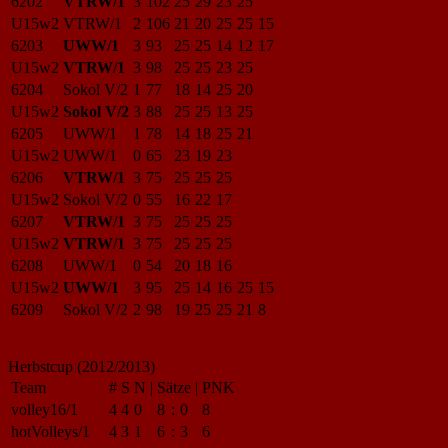
6202
VTRW/1
3
102
25
29
23
25
U15w2
VTRW/1
2
106
21
20
25
25
15
6203
UWW/1
3
93
25
25
14
12
17
U15w2
VTRW/1
3
98
25
25
23
25
6204
Sokol V/2
1
77
18
14
25
20
U15w2
Sokol V/2
3
88
25
25
13
25
6205
UWW/1
1
78
14
18
25
21
U15w2
UWW/1
0
65
23
19
23
6206
VTRW/1
3
75
25
25
25
U15w2
Sokol V/2
0
55
16
22
17
6207
VTRW/1
3
75
25
25
25
U15w2
VTRW/1
3
75
25
25
25
6208
UWW/1
0
54
20
18
16
U15w2
UWW/1
3
95
25
14
16
25
15
6209
Sokol V/2
2
98
19
25
25
21
8
Herbstcup (2012/2013)
Team
#
S
N
|
Sätze
|
PNK
volley16/1
4
4
0
8
:
0
8
hotVolleys/1
4
3
1
6
:
3
6