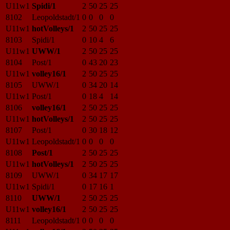
U11w1
Spidi/1
2
50
25
25
8102
Leopoldstadt/1
0
0
0
0
U11w1
hotVolleys/1
2
50
25
25
8103
Spidi/1
0
10
4
6
U11w1
UWW/1
2
50
25
25
8104
Post/1
0
43
20
23
U11w1
volley16/1
2
50
25
25
8105
UWW/1
0
34
20
14
U11w1
Post/1
0
18
4
14
8106
volley16/1
2
50
25
25
U11w1
hotVolleys/1
2
50
25
25
8107
Post/1
0
30
18
12
U11w1
Leopoldstadt/1
0
0
0
0
8108
Post/1
2
50
25
25
U11w1
hotVolleys/1
2
50
25
25
8109
UWW/1
0
34
17
17
U11w1
Spidi/1
0
17
16
1
8110
UWW/1
2
50
25
25
U11w1
volley16/1
2
50
25
25
8111
Leopoldstadt/1
0
0
0
0