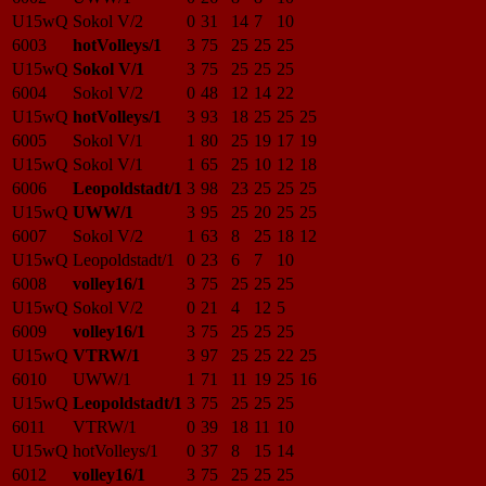
U15wQ
Sokol V/2
0
31
14
7
10
6003
hotVolleys/1
3
75
25
25
25
U15wQ
Sokol V/1
3
75
25
25
25
6004
Sokol V/2
0
48
12
14
22
U15wQ
hotVolleys/1
3
93
18
25
25
25
6005
Sokol V/1
1
80
25
19
17
19
U15wQ
Sokol V/1
1
65
25
10
12
18
6006
Leopoldstadt/1
3
98
23
25
25
25
U15wQ
UWW/1
3
95
25
20
25
25
6007
Sokol V/2
1
63
8
25
18
12
U15wQ
Leopoldstadt/1
0
23
6
7
10
6008
volley16/1
3
75
25
25
25
U15wQ
Sokol V/2
0
21
4
12
5
6009
volley16/1
3
75
25
25
25
U15wQ
VTRW/1
3
97
25
25
22
25
6010
UWW/1
1
71
11
19
25
16
U15wQ
Leopoldstadt/1
3
75
25
25
25
6011
VTRW/1
0
39
18
11
10
U15wQ
hotVolleys/1
0
37
8
15
14
6012
volley16/1
3
75
25
25
25