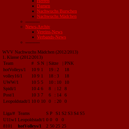
Herren
Damen
Nachwuchs Burschen
Nachwuchs Mädchen
----------
News-Archiv
Vereins-News
Verbands-News
----------
WVV Nachwuchs Mädchen (2012/2013)
1. Klasse (2012/2013)
Team
#
S
N
|
Sätze
|
PNK
hotVolleys/1
10
9
1
19
:
2
18
volley16/1
10
9
1
18
:
3
18
UWW/1
10
5
5
10
:
10
10
Spidi/1
10
4
6
8
:
12
8
Post/1
10
3
7
6
:
14
6
Leopoldstadt/1
10
0
10
0
:
20
0
Liga/#
Teams
S
P
S1
S2
S3
S4
S5
U11w1
Leopoldstadt/1
0
0
0
0
8101
hotVolleys/1
2
50
25
25