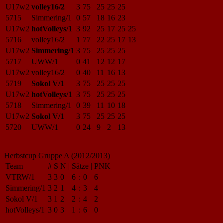
U17w2
volley16/2
3
75
25
25
25
5715
Simmering/1
0
57
18
16
23
U17w2
hotVolleys/1
3
92
25
17
25
25
5716
volley16/2
1
77
22
25
17
13
U17w2
Simmering/1
3
75
25
25
25
5717
UWW/1
0
41
12
12
17
U17w2
volley16/2
0
40
11
16
13
5719
Sokol V/1
3
75
25
25
25
U17w2
hotVolleys/1
3
75
25
25
25
5718
Simmering/1
0
39
11
10
18
U17w2
Sokol V/1
3
75
25
25
25
5720
UWW/1
0
24
9
2
13
Herbstcup Gruppe A (2012/2013)
Team
#
S
N
|
Sätze
|
PNK
VTRW/1
3
3
0
6
:
0
6
Simmering/1
3
2
1
4
:
3
4
Sokol V/1
3
1
2
2
:
4
2
hotVolleys/1
3
0
3
1
:
6
0