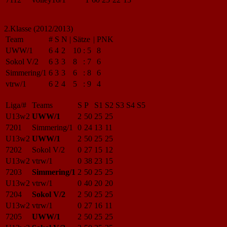
2.Klasse (2012/2013)
Team
#
S
N
|
Sätze
|
PNK
UWW/1
6
4
2
10
:
5
8
Sokol V/2
6
3
3
8
:
7
6
Simmering/1
6
3
3
6
:
8
6
vtrw/1
6
2
4
5
:
9
4
Liga/#
Teams
S
P
S1
S2
S3
S4
S5
U13w2
UWW/1
2
50
25
25
7201
Simmering/1
0
24
13
11
U13w2
UWW/1
2
50
25
25
7202
Sokol V/2
0
27
15
12
U13w2
vtrw/1
0
38
23
15
7203
Simmering/1
2
50
25
25
U13w2
vtrw/1
0
40
20
20
7204
Sokol V/2
2
50
25
25
U13w2
vtrw/1
0
27
16
11
7205
UWW/1
2
50
25
25