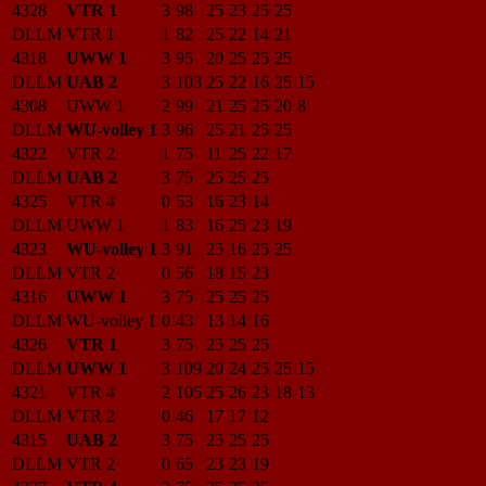
4328
VTR 1
3
98
25
23
25
25
DLLM
VTR 1
1
82
25
22
14
21
4318
UWW 1
3
95
20
25
25
25
DLLM
UAB 2
3
103
25
22
16
25
15
4308
UWW 1
2
99
21
25
25
20
8
DLLM
WU-volley 1
3
96
25
21
25
25
4322
VTR 2
1
75
11
25
22
17
DLLM
UAB 2
3
75
25
25
25
4325
VTR 4
0
53
16
23
14
DLLM
UWW 1
1
83
16
25
23
19
4323
WU-volley 1
3
91
25
16
25
25
DLLM
VTR 2
0
56
18
15
23
4316
UWW 1
3
75
25
25
25
DLLM
WU-volley 1
0
43
13
14
16
4326
VTR 1
3
75
25
25
25
DLLM
UWW 1
3
109
20
24
25
25
15
4321
VTR 4
2
105
25
26
23
18
13
DLLM
VTR 2
0
46
17
17
12
4315
UAB 2
3
75
25
25
25
DLLM
VTR 2
0
65
23
23
19