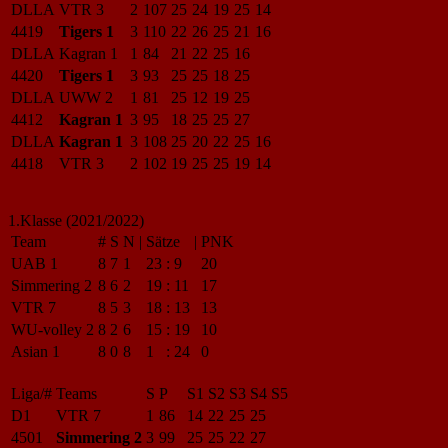
DLLA
VTR 3
2
107
25
24
19
25
14
4419
Tigers 1
3
110
22
26
25
21
16
DLLA
Kagran 1
1
84
21
22
25
16
4420
Tigers 1
3
93
25
25
18
25
DLLA
UWW 2
1
81
25
12
19
25
4412
Kagran 1
3
95
18
25
25
27
DLLA
Kagran 1
3
108
25
20
22
25
16
4418
VTR 3
2
102
19
25
25
19
14
1.Klasse (2021/2022)
Team
#
S
N
|
Sätze
|
PNK
UAB 1
8
7
1
23
:
9
20
Simmering 2
8
6
2
19
:
11
17
VTR 7
8
5
3
18
:
13
13
WU-volley 2
8
2
6
15
:
19
10
Asian 1
8
0
8
1
:
24
0
Liga/#
Teams
S
P
S1
S2
S3
S4
S5
D1
VTR 7
1
86
14
22
25
25
4501
Simmering 2
3
99
25
25
22
27