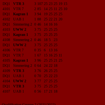
DQ1
VTR 3
3
107
25
23
25
19
15
4101
VTR 7
2
85
14
25
11
25
10
DQ1
Kagran 1
3
94
19
25
25
25
4102
UAB 1
1
88
25
22
21
20
DQ1
Simmering 2
0
46
14
16
16
4103
UWW 2
3
75
25
25
25
DQ1
Kagran 1
3
75
25
25
25
4108
Simmering 2
0
46
18
5
23
DQ1
UWW 2
3
75
25
25
25
4106
VTR 7
0
35
6
13
16
DQ1
VTR 7
1
67
15
16
25
11
4105
Kagran 1
3
96
25
25
21
25
DQ1
Simmering 2
0
64
24
22
18
4109
VTR 3
3
76
26
25
25
DQ1
UAB 1
0
70
25
22
23
4104
UWW 2
3
77
27
25
25
DQ1
VTR 3
3
75
25
25
25
4107
UAB 1
0
56
17
21
18
Qualifikation Gruppe 2 (2021/2022)