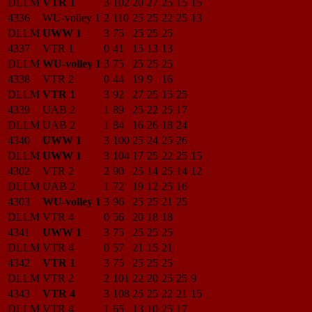
DLLM
VTR 1
3
102
20
27
25
15
15
4336
WU-volley 1
2
110
25
25
22
25
13
DLLM
UWW 1
3
75
25
25
25
4337
VTR 1
0
41
15
13
13
DLLM
WU-volley 1
3
75
25
25
25
4338
VTR 2
0
44
19
9
16
DLLM
VTR 1
3
92
27
25
15
25
4339
UAB 2
1
89
25
22
25
17
DLLM
UAB 2
1
84
16
26
18
24
4340
UWW 1
3
100
25
24
25
26
DLLM
UWW 1
3
104
17
25
22
25
15
4302
VTR 2
2
90
25
14
25
14
12
DLLM
UAB 2
1
72
19
12
25
16
4303
WU-volley 1
3
96
25
25
21
25
DLLM
VTR 4
0
56
20
18
18
4341
UWW 1
3
75
25
25
25
DLLM
VTR 4
0
57
21
15
21
4342
VTR 1
3
75
25
25
25
DLLM
VTR 2
2
101
22
20
25
25
9
4343
VTR 4
3
108
25
25
22
21
15
DLLM
VTR 4
1
65
13
10
25
17