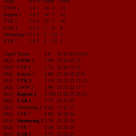
Team
#
S
N
|
Sätze
|
PNK
UWW 2
5
4
1
14
:
4
13
Kagran 1
5
4
1
14
:
7
12
VTR 3
5
4
1
13
:
7
10
UAB 1
5
2
3
7
:
9
6
Simmering 2
5
1
4
3
:
12
3
VTR 7
5
0
5
3
:
15
1
Liga/#
Teams
S
P
S1
S2
S3
S4
S5
DQ1
UWW 2
3
99
25
24
25
25
4110
VTR 3
1
71
11
26
13
21
DQ1
Kagran 1
2
88
25
20
10
25
8
4111
VTR 3
3
111
23
25
25
23
15
DQ1
UWW 2
2
96
25
25
22
17
7
4112
Kagran 1
3
100
15
20
25
25
15
DQ1
UAB 1
3
75
25
25
25
4113
Simmering 2
0
45
17
11
17
DQ1
VTR 7
0
60
16
20
24
4114
Simmering 2
3
76
25
25
26
DQ1
VTR 7
0
58
15
20
23
4115
UAB 1
3
75
25
25
25