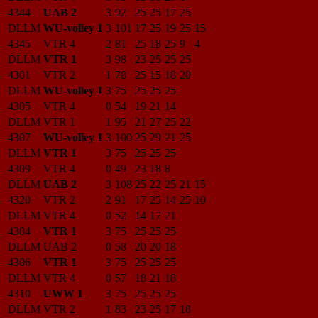
4344
UAB 2
3
92
25
25
17
25
DLLM
WU-volley 1
3
101
17
25
19
25
15
4345
VTR 4
2
81
25
18
25
9
4
DLLM
VTR 1
3
98
23
25
25
25
4301
VTR 2
1
78
25
15
18
20
DLLM
WU-volley 1
3
75
25
25
25
4305
VTR 4
0
54
19
21
14
DLLM
VTR 1
1
95
21
27
25
22
4307
WU-volley 1
3
100
25
29
21
25
DLLM
VTR 1
3
75
25
25
25
4309
VTR 4
0
49
23
18
8
DLLM
UAB 2
3
108
25
22
25
21
15
4320
VTR 2
2
91
17
25
14
25
10
DLLM
VTR 4
0
52
14
17
21
4304
VTR 1
3
75
25
25
25
DLLM
UAB 2
0
58
20
20
18
4306
VTR 1
3
75
25
25
25
DLLM
VTR 4
0
57
18
21
18
4310
UWW 1
3
75
25
25
25
DLLM
VTR 2
1
83
23
25
17
18