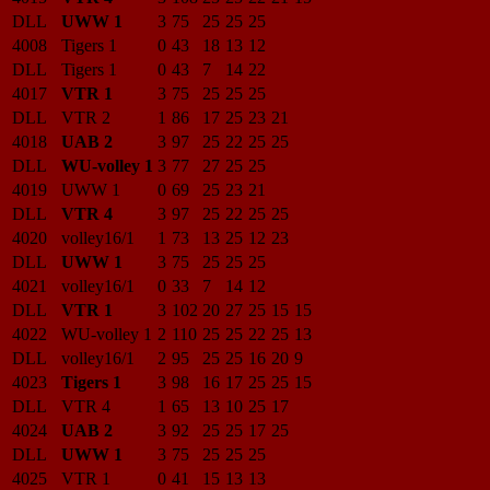
DLL
UWW 1
3
75
25
25
25
4008
Tigers 1
0
43
18
13
12
DLL
Tigers 1
0
43
7
14
22
4017
VTR 1
3
75
25
25
25
DLL
VTR 2
1
86
17
25
23
21
4018
UAB 2
3
97
25
22
25
25
DLL
WU-volley 1
3
77
27
25
25
4019
UWW 1
0
69
25
23
21
DLL
VTR 4
3
97
25
22
25
25
4020
volley16/1
1
73
13
25
12
23
DLL
UWW 1
3
75
25
25
25
4021
volley16/1
0
33
7
14
12
DLL
VTR 1
3
102
20
27
25
15
15
4022
WU-volley 1
2
110
25
25
22
25
13
DLL
volley16/1
2
95
25
25
16
20
9
4023
Tigers 1
3
98
16
17
25
25
15
DLL
VTR 4
1
65
13
10
25
17
4024
UAB 2
3
92
25
25
17
25
DLL
UWW 1
3
75
25
25
25
4025
VTR 1
0
41
15
13
13