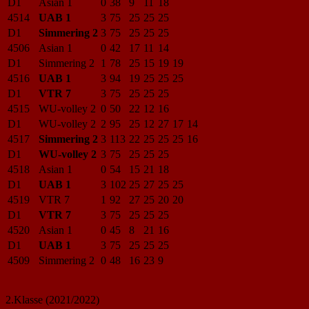
D1
Asian 1
0
38
9
11
18
4514
UAB 1
3
75
25
25
25
D1
Simmering 2
3
75
25
25
25
4506
Asian 1
0
42
17
11
14
D1
Simmering 2
1
78
25
15
19
19
4516
UAB 1
3
94
19
25
25
25
D1
VTR 7
3
75
25
25
25
4515
WU-volley 2
0
50
22
12
16
D1
WU-volley 2
2
95
25
12
27
17
14
4517
Simmering 2
3
113
22
25
25
25
16
D1
WU-volley 2
3
75
25
25
25
4518
Asian 1
0
54
15
21
18
D1
UAB 1
3
102
25
27
25
25
4519
VTR 7
1
92
27
25
20
20
D1
VTR 7
3
75
25
25
25
4520
Asian 1
0
45
8
21
16
D1
UAB 1
3
75
25
25
25
4509
Simmering 2
0
48
16
23
9
2.Klasse (2021/2022)