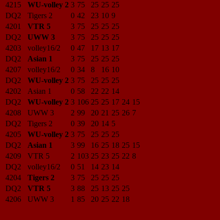
4215
WU-volley 2
3
75
25
25
25
DQ2
Tigers 2
0
42
23
10
9
4201
VTR 5
3
75
25
25
25
DQ2
UWW 3
3
75
25
25
25
4203
volley16/2
0
47
17
13
17
DQ2
Asian 1
3
75
25
25
25
4207
volley16/2
0
34
8
16
10
DQ2
WU-volley 2
3
75
25
25
25
4202
Asian 1
0
58
22
22
14
DQ2
WU-volley 2
3
106
25
25
17
24
15
4208
UWW 3
2
99
20
21
25
26
7
DQ2
Tigers 2
0
39
20
14
5
4205
WU-volley 2
3
75
25
25
25
DQ2
Asian 1
3
99
16
25
18
25
15
4209
VTR 5
2
103
25
23
25
22
8
DQ2
volley16/2
0
51
14
23
14
4204
Tigers 2
3
75
25
25
25
DQ2
VTR 5
3
88
25
13
25
25
4206
UWW 3
1
85
20
25
22
18