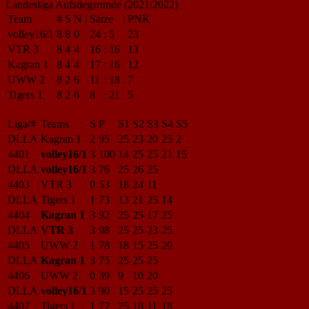
Landesliga Aufstiegsrunde (2021/2022)
Team
#
S
N
|
Sätze
|
PNK
volley16/1
8
8
0
24
:
5
23
VTR 3
8
4
4
16
:
16
13
Kagran 1
8
4
4
17
:
16
12
UWW 2
8
2
6
11
:
18
7
Tigers 1
8
2
6
8
:
21
5
Liga/#
Teams
S
P
S1
S2
S3
S4
S5
DLLA
Kagran 1
2
95
25
23
20
25
2
4401
volley16/1
3
100
14
25
25
21
15
DLLA
volley16/1
3
76
25
26
25
4403
VTR 3
0
53
18
24
11
DLLA
Tigers 1
1
73
13
21
25
14
4404
Kagran 1
3
92
25
25
17
25
DLLA
VTR 3
3
98
25
25
23
25
4405
UWW 2
1
78
18
15
25
20
DLLA
Kagran 1
3
75
25
25
25
4406
UWW 2
0
39
9
10
20
DLLA
volley16/1
3
90
15
25
25
25
4407
Tigers 1
1
72
25
18
11
18