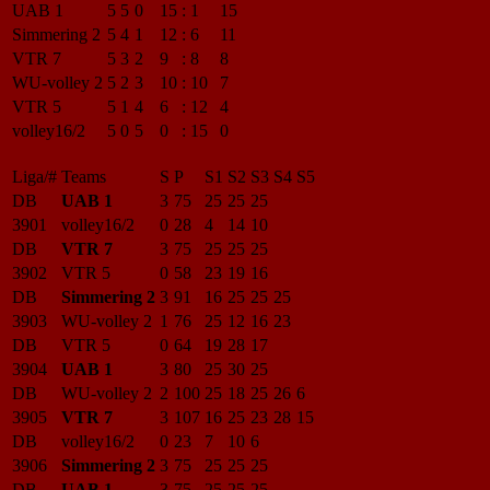
UAB 1
5
5
0
15
:
1
15
Simmering 2
5
4
1
12
:
6
11
VTR 7
5
3
2
9
:
8
8
WU-volley 2
5
2
3
10
:
10
7
VTR 5
5
1
4
6
:
12
4
volley16/2
5
0
5
0
:
15
0
Liga/#
Teams
S
P
S1
S2
S3
S4
S5
DB
UAB 1
3
75
25
25
25
3901
volley16/2
0
28
4
14
10
DB
VTR 7
3
75
25
25
25
3902
VTR 5
0
58
23
19
16
DB
Simmering 2
3
91
16
25
25
25
3903
WU-volley 2
1
76
25
12
16
23
DB
VTR 5
0
64
19
28
17
3904
UAB 1
3
80
25
30
25
DB
WU-volley 2
2
100
25
18
25
26
6
3905
VTR 7
3
107
16
25
23
28
15
DB
volley16/2
0
23
7
10
6
3906
Simmering 2
3
75
25
25
25
DB
UAB 1
3
75
25
25
25