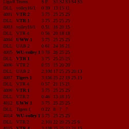
Liga/#
Teams
S
P
S1
S2
S3
S4
S5
DLL
volley16/1
0
39
13
15
11
4001
VTR 2
3
75
25
25
25
DLL
VTR 1
3
75
25
25
25
4003
volley16/1
0
51
16
20
15
DLL
VTR 4
0
56
20
18
18
4004
UWW 1
3
75
25
25
25
DLL
UAB 2
0
61
24
16
21
4005
WU-volley 1
3
76
26
25
25
DLL
VTR 1
3
75
25
25
25
4006
VTR 2
0
55
15
20
20
DLL
UAB 2
2
100
17
25
25
20
13
4007
Tigers 1
3
106
25
22
19
25
15
DLL
VTR 4
0
57
21
15
21
4009
VTR 1
3
75
25
25
25
DLL
VTR 2
0
46
13
18
15
4012
UWW 1
3
75
25
25
25
DLL
Tigers 1
0
22
8
7
7
4014
WU-volley 1
3
75
25
25
25
DLL
VTR 2
2
101
22
20
25
25
9
4015
VTR 4
3
108
25
25
22
21
15