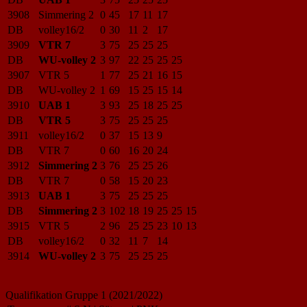
3908
Simmering 2
0
45
17
11
17
DB
volley16/2
0
30
11
2
17
3909
VTR 7
3
75
25
25
25
DB
WU-volley 2
3
97
22
25
25
25
3907
VTR 5
1
77
25
21
16
15
DB
WU-volley 2
1
69
15
25
15
14
3910
UAB 1
3
93
25
18
25
25
DB
VTR 5
3
75
25
25
25
3911
volley16/2
0
37
15
13
9
DB
VTR 7
0
60
16
20
24
3912
Simmering 2
3
76
25
25
26
DB
VTR 7
0
58
15
20
23
3913
UAB 1
3
75
25
25
25
DB
Simmering 2
3
102
18
19
25
25
15
3915
VTR 5
2
96
25
25
23
10
13
DB
volley16/2
0
32
11
7
14
3914
WU-volley 2
3
75
25
25
25
Qualifikation Gruppe 1 (2021/2022)