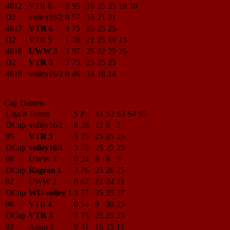
4612
VTR 6
2
95
16
25
25
19
10
D2
volley16/2
0
57
15
21
21
4617
VTR 6
3
75
25
25
25
D2
VTR 5
1
78
21
25
19
13
4618
UWW 3
3
97
25
22
25
25
D2
VTR 5
3
75
25
25
25
4619
volley16/2
0
46
14
18
14
Cup Damen
Liga/#
Teams
S
P
S1
S2
S3
S4
S5
DCup
volley16/2
0
28
12
9
7
05
VTR 5
3
75
25
25
25
DCup
volley16/1
3
75
25
25
25
08
UWW 3
0
24
9
6
9
DCup
Kagran 1
3
76
25
26
25
02
UWW 2
0
67
22
24
21
DCup
WU-volley 1
3
77
25
25
27
06
VTR 4
0
54
9
20
25
DCup
VTR 3
3
75
25
25
25
03
Asian 1
0
41
15
15
11