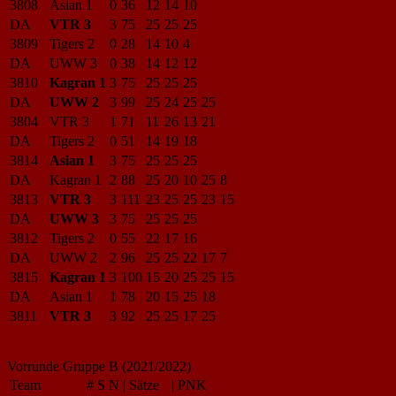
3808
Asian 1
0
36
12
14
10
DA
VTR 3
3
75
25
25
25
3809
Tigers 2
0
28
14
10
4
DA
UWW 3
0
38
14
12
12
3810
Kagran 1
3
75
25
25
25
DA
UWW 2
3
99
25
24
25
25
3804
VTR 3
1
71
11
26
13
21
DA
Tigers 2
0
51
14
19
18
3814
Asian 1
3
75
25
25
25
DA
Kagran 1
2
88
25
20
10
25
8
3813
VTR 3
3
111
23
25
25
23
15
DA
UWW 3
3
75
25
25
25
3812
Tigers 2
0
55
22
17
16
DA
UWW 2
2
96
25
25
22
17
7
3815
Kagran 1
3
100
15
20
25
25
15
DA
Asian 1
1
78
20
15
25
18
3811
VTR 3
3
92
25
25
17
25
Vorrunde Gruppe B (2021/2022)
Team
#
S
N
|
Sätze
|
PNK