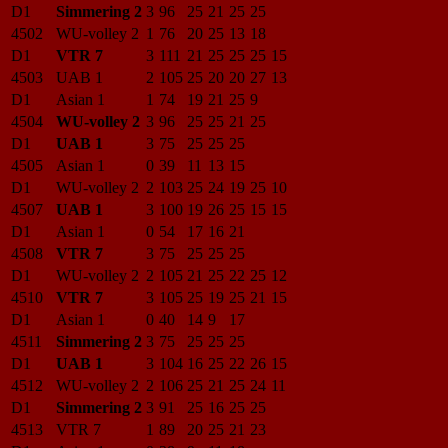
D1
Simmering 2
3
96
25
21
25
25
4502
WU-volley 2
1
76
20
25
13
18
D1
VTR 7
3
111
21
25
25
25
15
4503
UAB 1
2
105
25
20
20
27
13
D1
Asian 1
1
74
19
21
25
9
4504
WU-volley 2
3
96
25
25
21
25
D1
UAB 1
3
75
25
25
25
4505
Asian 1
0
39
11
13
15
D1
WU-volley 2
2
103
25
24
19
25
10
4507
UAB 1
3
100
19
26
25
15
15
D1
Asian 1
0
54
17
16
21
4508
VTR 7
3
75
25
25
25
D1
WU-volley 2
2
105
21
25
22
25
12
4510
VTR 7
3
105
25
19
25
21
15
D1
Asian 1
0
40
14
9
17
4511
Simmering 2
3
75
25
25
25
D1
UAB 1
3
104
16
25
22
26
15
4512
WU-volley 2
2
106
25
21
25
24
11
D1
Simmering 2
3
91
25
16
25
25
4513
VTR 7
1
89
20
25
21
23