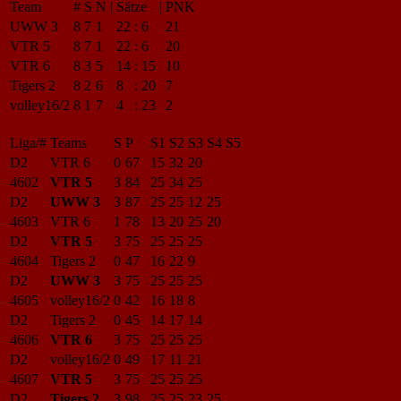
Team
#
S
N
|
Sätze
|
PNK
UWW 3
8
7
1
22
:
6
21
VTR 5
8
7
1
22
:
6
20
VTR 6
8
3
5
14
:
15
10
Tigers 2
8
2
6
8
:
20
7
volley16/2
8
1
7
4
:
23
2
Liga/#
Teams
S
P
S1
S2
S3
S4
S5
D2
VTR 6
0
67
15
32
20
4602
VTR 5
3
84
25
34
25
D2
UWW 3
3
87
25
25
12
25
4603
VTR 6
1
78
13
20
25
20
D2
VTR 5
3
75
25
25
25
4604
Tigers 2
0
47
16
22
9
D2
UWW 3
3
75
25
25
25
4605
volley16/2
0
42
16
18
8
D2
Tigers 2
0
45
14
17
14
4606
VTR 6
3
75
25
25
25
D2
volley16/2
0
49
17
11
21
4607
VTR 5
3
75
25
25
25
D2
Tigers 2
3
98
25
25
23
25