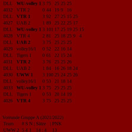
DLL
WU-volley 1
3
75
25
25
25
4032
VTR 2
0
44
19
9
16
DLL
VTR 1
3
92
27
25
15
25
4027
UAB 2
1
89
25
22
25
17
DLL
WU-volley 1
3
101
17
25
19
25
15
4028
VTR 4
2
81
25
18
25
9
4
DLL
UAB 2
3
75
25
25
25
4029
volley16/1
0
52
22
16
14
DLL
Tigers 1
0
61
22
15
24
4031
VTR 2
3
76
25
25
26
DLL
UAB 2
1
84
16
26
18
24
4030
UWW 1
3
100
25
24
25
26
DLL
volley16/1
0
53
21
18
14
4033
WU-volley 1
3
75
25
25
25
DLL
Tigers 1
0
53
20
14
19
4026
VTR 4
3
75
25
25
25
Vorrunde Gruppe A (2021/2022)
Team
#
S
N
|
Sätze
|
PNK
UWW 2
5
4
1
14
:
4
13