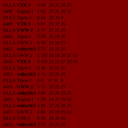
DLLA
VTR 3
3
98
20
25
28
25
4408
Kagran 1
1
83
25
21
26
11
DLLA
Tigers 1
0
64
20
35
9
4409
VTR 3
3
87
25
37
25
DLLA
UWW 2
3
77
27
25
25
4410
Tigers 1
0
59
25
18
16
DLLA
UWW 2
0
58
23
18
17
4402
volley16/1
3
75
25
25
25
DLLA
UWW 2
2
101
25
14
29
21
12
4414
VTR 3
3
115
23
25
27
25
15
DLLA
Tigers 1
0
48
10
21
17
4415
volley16/1
3
75
25
25
25
DLLA
Tigers 1
0
0
0
0
0
4416
UWW 2
3
75
25
25
25
DLLA
volley16/1
3
95
25
20
25
25
4411
Kagran 1
1
76
14
25
19
18
DLLA
volley16/1
3
93
27
25
16
25
4417
UWW 2
1
82
25
19
25
13
DLLA
VTR 3
0
46
10
20
16
4413
volley16/1
3
75
25
25
25