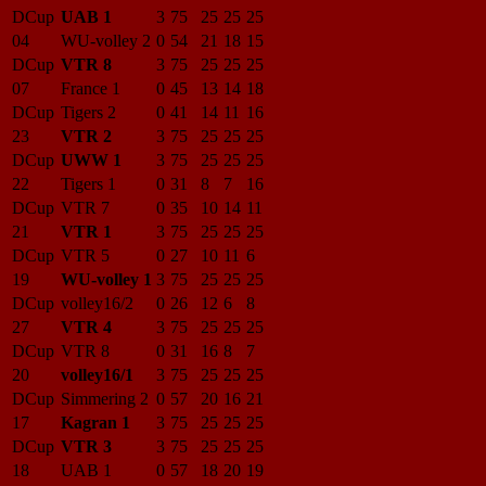
DCup
UAB 1
3
75
25
25
25
04
WU-volley 2
0
54
21
18
15
DCup
VTR 8
3
75
25
25
25
07
France 1
0
45
13
14
18
DCup
Tigers 2
0
41
14
11
16
23
VTR 2
3
75
25
25
25
DCup
UWW 1
3
75
25
25
25
22
Tigers 1
0
31
8
7
16
DCup
VTR 7
0
35
10
14
11
21
VTR 1
3
75
25
25
25
DCup
VTR 5
0
27
10
11
6
19
WU-volley 1
3
75
25
25
25
DCup
volley16/2
0
26
12
6
8
27
VTR 4
3
75
25
25
25
DCup
VTR 8
0
31
16
8
7
20
volley16/1
3
75
25
25
25
DCup
Simmering 2
0
57
20
16
21
17
Kagran 1
3
75
25
25
25
DCup
VTR 3
3
75
25
25
25
18
UAB 1
0
57
18
20
19