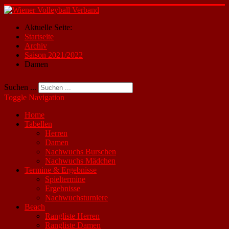
Aktuelle Seite:
Startseite
Archiv
Saison 2021/2022
Damen
Suchen ...
Toggle Navigation
Home
Tabellen
Herren
Damen
Nachwuchs Burschen
Nachwuchs Mädchen
Termine & Ergebnisse
Spieltermine
Ergebnisse
Nachwuchsturniere
Beach
Rangliste Herren
Rangliste Damen