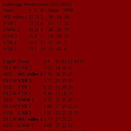
Landesliga Meisterrunde (2021/2022)
Team
#
S
N
|
Sätze
|
PNK
WU-volley 1
15
12
3
38
:
16
36
VTR 1
15
11
4
37
:
17
33
UWW 1
15
11
4
36
:
18
32
UAB 2
15
8
7
28
:
29
21
VTR 4
15
2
13
11
:
41
7
VTR 2
15
1
14
13
:
42
6
Liga/#
Teams
S
P
S1
S2
S3
S4
S5
DLLM
UAB 2
0
61
24
16
21
4331
WU-volley 1
3
76
26
25
25
DLLM
VTR 1
3
75
25
25
25
4332
VTR 2
0
55
15
20
20
DLLM
VTR 2
0
46
13
18
15
4333
UWW 1
3
75
25
25
25
DLLM
VTR 2
1
86
17
25
23
21
4334
UAB 2
3
97
25
22
25
25
DLLM
WU-volley 1
3
77
27
25
25
4335
UWW 1
0
69
25
23
21