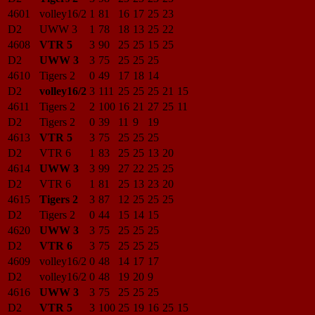
4601
volley16/2
1
81
16
17
25
23
D2
UWW 3
1
78
18
13
25
22
4608
VTR 5
3
90
25
25
15
25
D2
UWW 3
3
75
25
25
25
4610
Tigers 2
0
49
17
18
14
D2
volley16/2
3
111
25
25
25
21
15
4611
Tigers 2
2
100
16
21
27
25
11
D2
Tigers 2
0
39
11
9
19
4613
VTR 5
3
75
25
25
25
D2
VTR 6
1
83
25
25
13
20
4614
UWW 3
3
99
27
22
25
25
D2
VTR 6
1
81
25
13
23
20
4615
Tigers 2
3
87
12
25
25
25
D2
Tigers 2
0
44
15
14
15
4620
UWW 3
3
75
25
25
25
D2
VTR 6
3
75
25
25
25
4609
volley16/2
0
48
14
17
17
D2
volley16/2
0
48
19
20
9
4616
UWW 3
3
75
25
25
25
D2
VTR 5
3
100
25
19
16
25
15