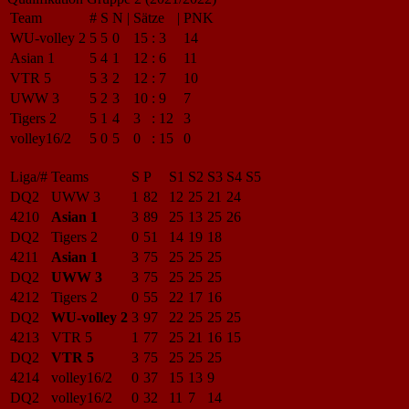
Team
#
S
N
|
Sätze
|
PNK
WU-volley 2
5
5
0
15
:
3
14
Asian 1
5
4
1
12
:
6
11
VTR 5
5
3
2
12
:
7
10
UWW 3
5
2
3
10
:
9
7
Tigers 2
5
1
4
3
:
12
3
volley16/2
5
0
5
0
:
15
0
Liga/#
Teams
S
P
S1
S2
S3
S4
S5
DQ2
UWW 3
1
82
12
25
21
24
4210
Asian 1
3
89
25
13
25
26
DQ2
Tigers 2
0
51
14
19
18
4211
Asian 1
3
75
25
25
25
DQ2
UWW 3
3
75
25
25
25
4212
Tigers 2
0
55
22
17
16
DQ2
WU-volley 2
3
97
22
25
25
25
4213
VTR 5
1
77
25
21
16
15
DQ2
VTR 5
3
75
25
25
25
4214
volley16/2
0
37
15
13
9
DQ2
volley16/2
0
32
11
7
14