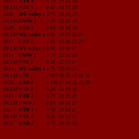
4327
VTR 4
3
75
25
25
25
DLLM
VTR 4
0
47
16
11
20
4330
WU-volley 1
3
75
25
25
25
DLLM
UWW 1
3
76
25
25
26
4329
UAB 2
0
64
22
18
24
DLLM
WU-volley 1
3
95
25
25
20
25
4317
UAB 2
1
81
15
20
25
21
DLLM
WU-volley 1
0
56
23
16
17
4314
UWW 1
3
75
25
25
25
DLLM
VTR 2
0
38
17
13
8
4313
WU-volley 1
3
75
25
25
25
DLLM
VTR 1
2
103
29
25
15
18
16
4324
UAB 2
3
109
27
14
25
25
18
DLLM
VTR 4
0
58
21
19
18
4319
VTR 2
3
75
25
25
25
DLLM
UWW 1
0
65
16
24
25
4311
VTR 1
3
78
25
26
27
DLLM
VTR 4
0
56
22
12
22
4312
UAB 2
3
75
25
25
25