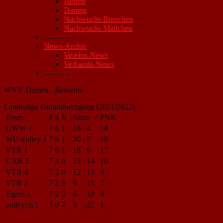
Herren
Damen
Nachwuchs Burschen
Nachwuchs Mädchen
----------
News-Archiv
Vereins-News
Verbands-News
----------
WVV Damen - Bewerbe
Landesliga Grunddurchgang (2021/2022)
Team
#
S
N
|
Sätze
|
PNK
UWW 1
7
6
1
18
:
4
18
WU-volley 1
7
6
1
20
:
5
18
VTR 1
7
6
1
18
:
6
17
UAB 2
7
3
4
13
:
14
10
VTR 4
7
3
4
12
:
15
9
VTR 2
7
2
5
9
:
15
7
Tigers 1
7
2
5
6
:
19
4
volley16/1
7
0
7
3
:
21
1