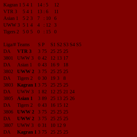
Kagran 1
5
4
1
14
:
5
12
VTR 3
5
4
1
13
:
6
11
Asian 1
5
2
3
7
:
10
6
UWW 3
5
1
4
4
:
12
3
Tigers 2
5
0
5
0
:
15
0
Liga/#
Teams
S
P
S1
S2
S3
S4
S5
DA
VTR 3
3
75
25
25
25
3801
UWW 3
0
42
12
13
17
DA
Asian 1
0
43
16
9
18
3802
UWW 2
3
75
25
25
25
DA
Tigers 2
0
30
19
3
8
3803
Kagran 1
3
75
25
25
25
DA
UWW 3
1
82
12
25
21
24
3805
Asian 1
3
89
25
13
25
26
DA
Tigers 2
0
43
16
15
12
3806
UWW 2
3
75
25
25
25
DA
UWW 2
3
75
25
25
25
3807
UWW 3
0
31
10
12
9
DA
Kagran 1
3
75
25
25
25