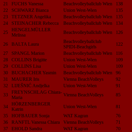
21
FUCHS Vanessa
Beachvolleyballclub Wien
138
22
SCHWARZ Bianca
Union West-Wien
135
23
TETZNER Angelika
Beachvolleyballclub Wien
135
24
STEINACHER Rebecca
Beachvolleyballclub Wien
134
HENGELMÜLLER
25
Beachvolleyballclub Wien
126
Melissa
Beachvolleyballclub
26
BALTA Laura
122
SPIDI-Beachgirls
27
SPANGL Marion
Beachvolleyballclub Wien
116
28
COLLINS Brigitte
Union West-Wien
109
29
COLLINS Lisa
Union West-Wien
109
30
BUCHACHER Yasmin
Beachvolleyballclub Wien
96
31
MAURER Iris
Vienna BeachVolleys
92
32
LIJEŠNIĆ Andjelka
Union West-Wien
91
FREYNSCHLAG Chiara-
33
Vienna BeachVolleys
85
Maria
HÖRZENBERGER
34
Union West-Wien
81
Katrin
35
HOFBAUER Sonja
WAT Kagran
76
36
RANFTL Vanessa Chiara
Vienna BeachVolleys
71
37
EHOLD Sandra
WAT Kagran
70