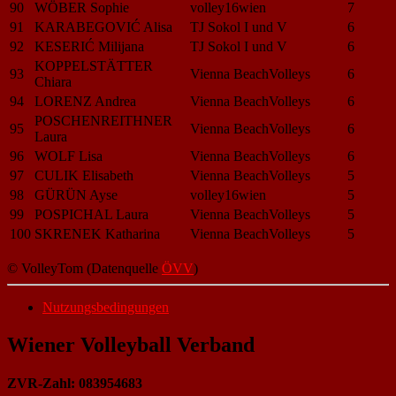
90
WÖBER Sophie
volley16wien
7
91
KARABEGOVIĆ Alisa
TJ Sokol I und V
6
92
KESERIĆ Milijana
TJ Sokol I und V
6
KOPPELSTÄTTER
93
Vienna BeachVolleys
6
Chiara
94
LORENZ Andrea
Vienna BeachVolleys
6
POSCHENREITHNER
95
Vienna BeachVolleys
6
Laura
96
WOLF Lisa
Vienna BeachVolleys
6
97
CULIK Elisabeth
Vienna BeachVolleys
5
98
GÜRÜN Ayse
volley16wien
5
99
POSPICHAL Laura
Vienna BeachVolleys
5
100
SKRENEK Katharina
Vienna BeachVolleys
5
© VolleyTom (Datenquelle
ÖVV
)
Nutzungsbedingungen
Wiener Volleyball Verband
ZVR-Zahl: 083954683