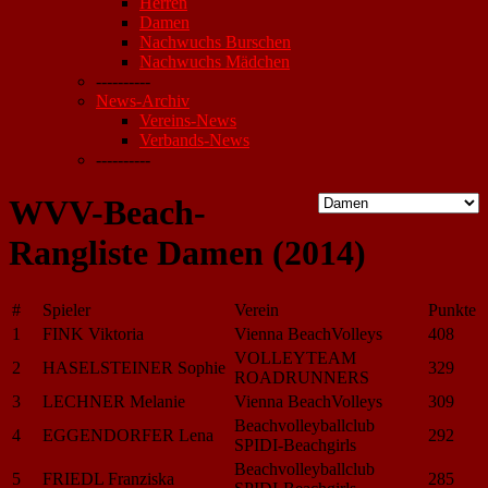
Herren
Damen
Nachwuchs Burschen
Nachwuchs Mädchen
----------
News-Archiv
Vereins-News
Verbands-News
----------
WVV-Beach-
Rangliste Damen (2014)
#
Spieler
Verein
Punkte
1
FINK Viktoria
Vienna BeachVolleys
408
VOLLEYTEAM
2
HASELSTEINER Sophie
329
ROADRUNNERS
3
LECHNER Melanie
Vienna BeachVolleys
309
Beachvolleyballclub
4
EGGENDORFER Lena
292
SPIDI-Beachgirls
Beachvolleyballclub
5
FRIEDL Franziska
285