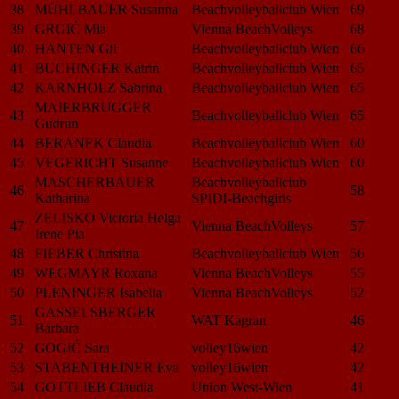
38
MÜHLBAUER Susanna
Beachvolleyballclub Wien
69
39
GRGIĆ Mia
Vienna BeachVolleys
68
40
HANTEN Gil
Beachvolleyballclub Wien
66
41
BUCHINGER Katrin
Beachvolleyballclub Wien
65
42
KARNHOLZ Sabrina
Beachvolleyballclub Wien
65
MAIERBRUGGER
43
Beachvolleyballclub Wien
65
Gudrun
44
BERANEK Claudia
Beachvolleyballclub Wien
60
45
VEGERICHT Susanne
Beachvolleyballclub Wien
60
MASCHERBAUER
Beachvolleyballclub
46
58
Katharina
SPIDI-Beachgirls
ZELISKO Victoria Helga
47
Vienna BeachVolleys
57
Irene Pia
48
FIEBER Christina
Beachvolleyballclub Wien
56
49
WEGMAYR Roxana
Vienna BeachVolleys
55
50
PLENINGER Isabella
Vienna BeachVolleys
52
GASSELSBERGER
51
WAT Kagran
46
Barbara
52
GOGIĆ Sara
volley16wien
42
53
STABENTHEINER Eva
volley16wien
42
54
GOTTLIEB Claudia
Union West-Wien
41