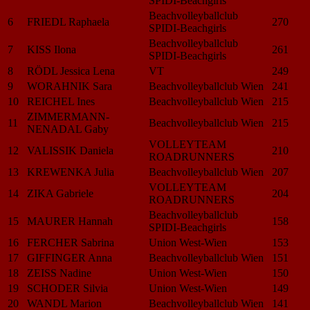
SPIDI-Beachgirls
Beachvolleyballclub
6
FRIEDL Raphaela
270
SPIDI-Beachgirls
Beachvolleyballclub
7
KISS Ilona
261
SPIDI-Beachgirls
8
RÖDL Jessica Lena
VT
249
9
WORAHNIK Sara
Beachvolleyballclub Wien
241
10
REICHEL Ines
Beachvolleyballclub Wien
215
ZIMMERMANN-
11
Beachvolleyballclub Wien
215
NENADAL Gaby
VOLLEYTEAM
12
VALISSIK Daniela
210
ROADRUNNERS
13
KREWENKA Julia
Beachvolleyballclub Wien
207
VOLLEYTEAM
14
ZIKA Gabriele
204
ROADRUNNERS
Beachvolleyballclub
15
MAURER Hannah
158
SPIDI-Beachgirls
16
FERCHER Sabrina
Union West-Wien
153
17
GIFFINGER Anna
Beachvolleyballclub Wien
151
18
ZEISS Nadine
Union West-Wien
150
19
SCHODER Silvia
Union West-Wien
149
20
WANDL Marion
Beachvolleyballclub Wien
141