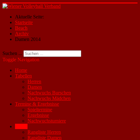
Aktuelle Seite:
Startseite
Beach
Archiv
Damen 2014
Suchen ...
Toggle Navigation
Home
Tabellen
Herren
Damen
Nachwuchs Burschen
Nachwuchs Mädchen
Termine & Ergebnisse
Spieltermine
Ergebnisse
Nachwuchsturniere
Beach
Rangliste Herren
Rangliste Damen