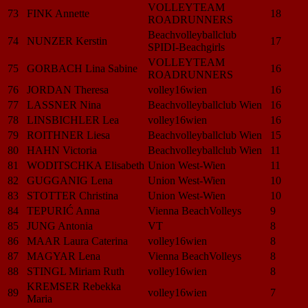
VOLLEYTEAM
73
FINK Annette
18
ROADRUNNERS
Beachvolleyballclub
74
NUNZER Kerstin
17
SPIDI-Beachgirls
VOLLEYTEAM
75
GORBACH Lina Sabine
16
ROADRUNNERS
76
JORDAN Theresa
volley16wien
16
77
LASSNER Nina
Beachvolleyballclub Wien
16
78
LINSBICHLER Lea
volley16wien
16
79
ROITHNER Liesa
Beachvolleyballclub Wien
15
80
HAHN Victoria
Beachvolleyballclub Wien
11
81
WODITSCHKA Elisabeth
Union West-Wien
11
82
GUGGANIG Lena
Union West-Wien
10
83
STOTTER Christina
Union West-Wien
10
84
TEPURIĆ Anna
Vienna BeachVolleys
9
85
JUNG Antonia
VT
8
86
MAAR Laura Caterina
volley16wien
8
87
MAGYAR Lena
Vienna BeachVolleys
8
88
STINGL Miriam Ruth
volley16wien
8
KREMSER Rebekka
89
volley16wien
7
Maria