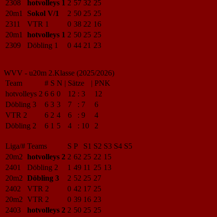
2308
hotvolleys 1
2
57
32
25
20m1
Sokol V/1
2
50
25
25
2311
VTR 1
0
38
22
16
20m1
hotvolleys 1
2
50
25
25
2309
Döbling 1
0
44
21
23
WVV - u20m 2.Klasse (2025/2026)
Team
#
S
N
|
Sätze
|
PNK
hotvolleys 2
6
6
0
12
:
3
12
Döbling 3
6
3
3
7
:
7
6
VTR 2
6
2
4
6
:
9
4
Döbling 2
6
1
5
4
:
10
2
Liga/#
Teams
S
P
S1
S2
S3
S4
S5
20m2
hotvolleys 2
2
62
25
22
15
2401
Döbling 2
1
49
11
25
13
20m2
Döbling 3
2
52
25
27
2402
VTR 2
0
42
17
25
20m2
VTR 2
0
39
16
23
2403
hotvolleys 2
2
50
25
25