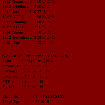
2912
Simmering 1
1
60
17
28
15
18m2
Döbling 2
2
50
25
25
2911
hotvolleys 2
0
37
18
19
18m2
VTR 2
1
58
20
30
8
2913
Döbling 2
2
68
25
28
15
18m2
Real 1
2
56
25
16
15
2914
Simmering 1
1
50
15
25
10
18m2
hotvolleys 2
2
58
17
25
16
2915
Tigers 1
1
53
25
14
14
WVV - u16m Platzierungsrunde (2025/2026)
Team
#
S
N
|
Sätze
|
PNK
hotvolleys 1
8
8
0
16
:
0
16
Döbling 1
8
6
2
12
:
4
12
Sokol V/1
8
4
4
8
:
8
8
VTR 1
8
2
6
4
:
12
4
Tigers 1
8
0
8
0
:
16
0
Liga/#
Teams
S
P
S1
S2
S3
S4
S5
16mpl
Tigers 1
0
38
19
19