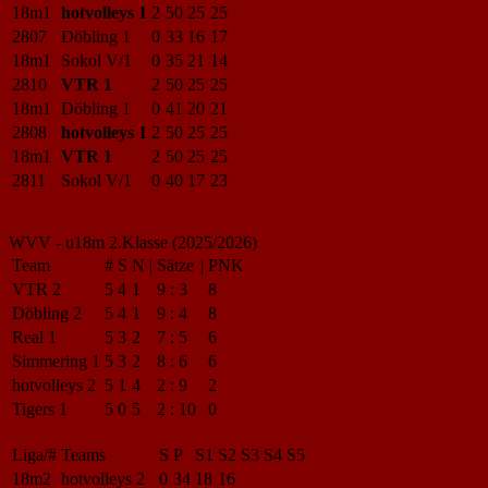
18m1
hotvolleys 1
2
50
25
25
2807
Döbling 1
0
33
16
17
18m1
Sokol V/1
0
35
21
14
2810
VTR 1
2
50
25
25
18m1
Döbling 1
0
41
20
21
2808
hotvolleys 1
2
50
25
25
18m1
VTR 1
2
50
25
25
2811
Sokol V/1
0
40
17
23
WVV - u18m 2.Klasse (2025/2026)
Team
#
S
N
|
Sätze
|
PNK
VTR 2
5
4
1
9
:
3
8
Döbling 2
5
4
1
9
:
4
8
Real 1
5
3
2
7
:
5
6
Simmering 1
5
3
2
8
:
6
6
hotvolleys 2
5
1
4
2
:
9
2
Tigers 1
5
0
5
2
:
10
0
Liga/#
Teams
S
P
S1
S2
S3
S4
S5
18m2
hotvolleys 2
0
34
18
16