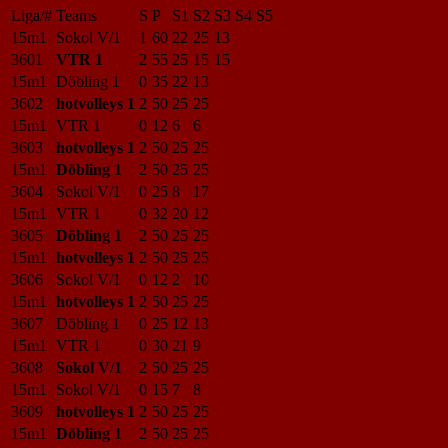
Liga/#
Teams
S
P
S1
S2
S3
S4
S5
15m1
Sokol V/1
1
60
22
25
13
3601
VTR 1
2
55
25
15
15
15m1
Döbling 1
0
35
22
13
3602
hotvolleys 1
2
50
25
25
15m1
VTR 1
0
12
6
6
3603
hotvolleys 1
2
50
25
25
15m1
Döbling 1
2
50
25
25
3604
Sokol V/1
0
25
8
17
15m1
VTR 1
0
32
20
12
3605
Döbling 1
2
50
25
25
15m1
hotvolleys 1
2
50
25
25
3606
Sokol V/1
0
12
2
10
15m1
hotvolleys 1
2
50
25
25
3607
Döbling 1
0
25
12
13
15m1
VTR 1
0
30
21
9
3608
Sokol V/1
2
50
25
25
15m1
Sokol V/1
0
15
7
8
3609
hotvolleys 1
2
50
25
25
15m1
Döbling 1
2
50
25
25