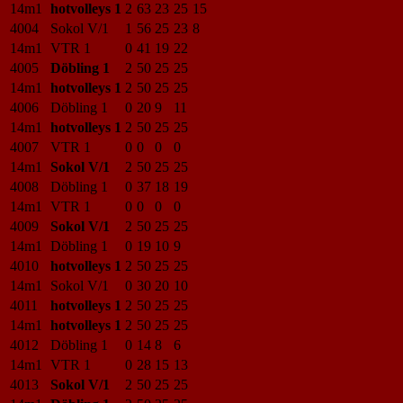
14m1
hotvolleys 1
2
63
23
25
15
4004
Sokol V/1
1
56
25
23
8
14m1
VTR 1
0
41
19
22
4005
Döbling 1
2
50
25
25
14m1
hotvolleys 1
2
50
25
25
4006
Döbling 1
0
20
9
11
14m1
hotvolleys 1
2
50
25
25
4007
VTR 1
0
0
0
0
14m1
Sokol V/1
2
50
25
25
4008
Döbling 1
0
37
18
19
14m1
VTR 1
0
0
0
0
4009
Sokol V/1
2
50
25
25
14m1
Döbling 1
0
19
10
9
4010
hotvolleys 1
2
50
25
25
14m1
Sokol V/1
0
30
20
10
4011
hotvolleys 1
2
50
25
25
14m1
hotvolleys 1
2
50
25
25
4012
Döbling 1
0
14
8
6
14m1
VTR 1
0
28
15
13
4013
Sokol V/1
2
50
25
25