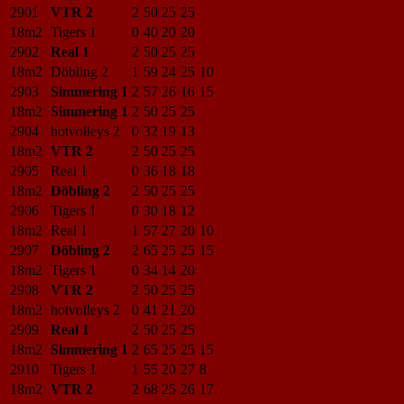
2901
VTR 2
2
50
25
25
18m2
Tigers 1
0
40
20
20
2902
Real 1
2
50
25
25
18m2
Döbling 2
1
59
24
25
10
2903
Simmering 1
2
57
26
16
15
18m2
Simmering 1
2
50
25
25
2904
hotvolleys 2
0
32
19
13
18m2
VTR 2
2
50
25
25
2905
Real 1
0
36
18
18
18m2
Döbling 2
2
50
25
25
2906
Tigers 1
0
30
18
12
18m2
Real 1
1
57
27
20
10
2907
Döbling 2
2
65
25
25
15
18m2
Tigers 1
0
34
14
20
2908
VTR 2
2
50
25
25
18m2
hotvolleys 2
0
41
21
20
2909
Real 1
2
50
25
25
18m2
Simmering 1
2
65
25
25
15
2910
Tigers 1
1
55
20
27
8
18m2
VTR 2
2
68
25
26
17