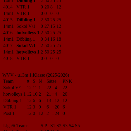
14m1
Döbling 1
2
50
25
25
4014
VTR 1
0
20
8
12
14m1
VTR 1
0
0
0
0
4015
Döbling 1
2
50
25
25
14m1
Sokol V/1
0
27
15
12
4016
hotvolleys 1
2
50
25
25
14m1
Döbling 1
0
34
16
18
4017
Sokol V/1
2
50
25
25
14m1
hotvolleys 1
2
50
25
25
4018
VTR 1
0
0
0
0
WVV - u13m 1.Klasse (2025/2026)
Team
#
S
N
|
Sätze
|
PNK
Sokol V/1
12
11
1
22
:
4
22
hotvolleys 1
12
10
2
21
:
4
20
Döbling 1
12
6
6
13
:
12
12
VTR 1
12
3
9
6
:
20
6
Post 1
12
0
12
2
:
24
0
Liga/#
Teams
S
P
S1
S2
S3
S4
S5