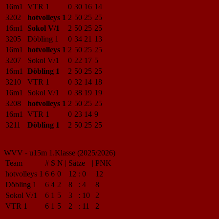
16m1
VTR 1
0
30
16
14
3202
hotvolleys 1
2
50
25
25
16m1
Sokol V/1
2
50
25
25
3205
Döbling 1
0
34
21
13
16m1
hotvolleys 1
2
50
25
25
3207
Sokol V/1
0
22
17
5
16m1
Döbling 1
2
50
25
25
3210
VTR 1
0
32
14
18
16m1
Sokol V/1
0
38
19
19
3208
hotvolleys 1
2
50
25
25
16m1
VTR 1
0
23
14
9
3211
Döbling 1
2
50
25
25
WVV - u15m 1.Klasse (2025/2026)
Team
#
S
N
|
Sätze
|
PNK
hotvolleys 1
6
6
0
12
:
0
12
Döbling 1
6
4
2
8
:
4
8
Sokol V/1
6
1
5
3
:
10
2
VTR 1
6
1
5
2
:
11
2