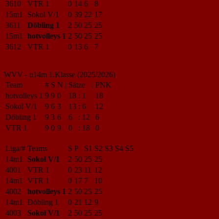
3610
VTR 1
0
14
6
8
15m1
Sokol V/1
0
39
22
17
3611
Döbling 1
2
50
25
25
15m1
hotvolleys 1
2
50
25
25
3612
VTR 1
0
13
6
7
WVV - u14m 1.Klasse (2025/2026)
Team
#
S
N
|
Sätze
|
PNK
hotvolleys 1
9
9
0
18
:
1
18
Sokol V/1
9
6
3
13
:
6
12
Döbling 1
9
3
6
6
:
12
6
VTR 1
9
0
9
0
:
18
0
Liga/#
Teams
S
P
S1
S2
S3
S4
S5
14m1
Sokol V/1
2
50
25
25
4001
VTR 1
0
23
11
12
14m1
VTR 1
0
17
7
10
4002
hotvolleys 1
2
50
25
25
14m1
Döbling 1
0
21
12
9
4003
Sokol V/1
2
50
25
25