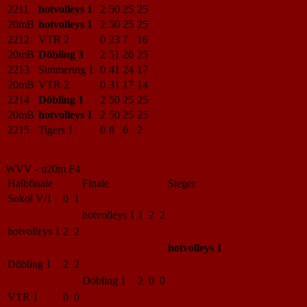
2211
hotvolleys 1
2
50
25
25
20mB
hotvolleys 1
2
50
25
25
2212
VTR 2
0
23
7
16
20mB
Döbling 3
2
51
26
25
2213
Simmering 1
0
41
24
17
20mB
VTR 2
0
31
17
14
2214
Döbling 1
2
50
25
25
20mB
hotvolleys 1
2
50
25
25
2215
Tigers 1
0
8
6
2
WVV - u20m F4
Halbfinale
Finale
Sieger
Sokol V/1
0 1
hotvolleys 1
1 2 2
hotvolleys 1
2 2
hotvolleys 1
Döbling 1
2 2
Döbling 1
2 0 0
VTR 1
0 0