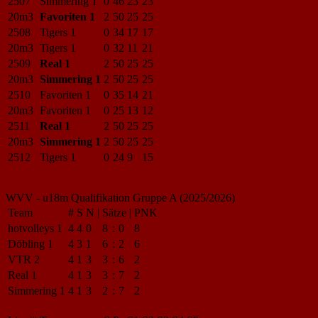
2507
Simmering 1
0
46
23
23
20m3
Favoriten 1
2
50
25
25
2508
Tigers 1
0
34
17
17
20m3
Tigers 1
0
32
11
21
2509
Real 1
2
50
25
25
20m3
Simmering 1
2
50
25
25
2510
Favoriten 1
0
35
14
21
20m3
Favoriten 1
0
25
13
12
2511
Real 1
2
50
25
25
20m3
Simmering 1
2
50
25
25
2512
Tigers 1
0
24
9
15
WVV - u18m Qualifikation Gruppe A (2025/2026)
Team
#
S
N
|
Sätze
|
PNK
hotvolleys 1
4
4
0
8
:
0
8
Döbling 1
4
3
1
6
:
2
6
VTR 2
4
1
3
3
:
6
2
Real 1
4
1
3
3
:
7
2
Simmering 1
4
1
3
2
:
7
2