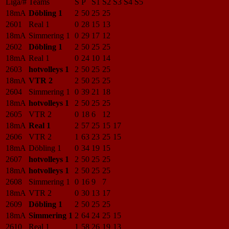
Liga/#
Teams
S
P
S1
S2
S3
S4
S5
18mA
Döbling 1
2
50
25
25
2601
Real 1
0
28
15
13
18mA
Simmering 1
0
29
17
12
2602
Döbling 1
2
50
25
25
18mA
Real 1
0
24
10
14
2603
hotvolleys 1
2
50
25
25
18mA
VTR 2
2
50
25
25
2604
Simmering 1
0
39
21
18
18mA
hotvolleys 1
2
50
25
25
2605
VTR 2
0
18
6
12
18mA
Real 1
2
57
25
15
17
2606
VTR 2
1
63
23
25
15
18mA
Döbling 1
0
34
19
15
2607
hotvolleys 1
2
50
25
25
18mA
hotvolleys 1
2
50
25
25
2608
Simmering 1
0
16
9
7
18mA
VTR 2
0
30
13
17
2609
Döbling 1
2
50
25
25
18mA
Simmering 1
2
64
24
25
15
2610
Real 1
1
58
26
19
13