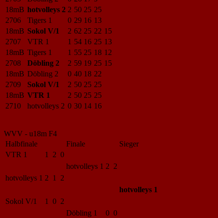
18mB
hotvolleys 2
2
50
25
25
2706
Tigers 1
0
29
16
13
18mB
Sokol V/1
2
62
25
22
15
2707
VTR 1
1
54
16
25
13
18mB
Tigers 1
1
55
25
18
12
2708
Döbling 2
2
59
19
25
15
18mB
Döbling 2
0
40
18
22
2709
Sokol V/1
2
50
25
25
18mB
VTR 1
2
50
25
25
2710
hotvolleys 2
0
30
14
16
WVV - u18m F4
Halbfinale
Finale
Sieger
VTR 1
1 2 0
hotvolleys 1
2 2
hotvolleys 1
2 1 2
hotvolleys 1
Sokol V/1
1 0 2
Döbling 1
0 0