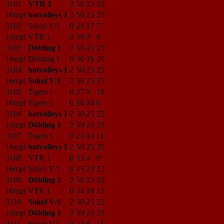
3101
VTR 1
2
50
25
25
16mpl
hotvolleys 1
2
50
25
25
3102
Sokol V/1
0
24
17
7
16mpl
VTR 1
0
18
9
9
3103
Döbling 1
2
50
25
25
16mpl
Döbling 1
0
36
16
20
3104
hotvolleys 1
2
50
25
25
16mpl
Sokol V/1
2
50
25
25
3105
Tigers 1
0
27
9
18
16mpl
Tigers 1
0
16
10
6
3106
hotvolleys 1
2
50
25
25
16mpl
Döbling 1
2
50
25
25
3107
Tigers 1
0
25
14
11
16mpl
hotvolleys 1
2
50
25
25
3108
VTR 1
0
13
4
9
16mpl
Sokol V/1
0
45
23
22
3109
Döbling 1
2
50
25
25
16mpl
VTR 1
0
34
19
15
3110
Sokol V/1
2
50
25
25
16mpl
Döbling 1
2
50
25
25
3111
Sokol V/1
0
23
8
15