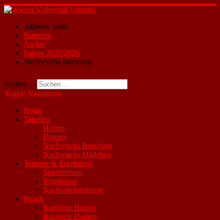
Aktuelle Seite:
Startseite
Archiv
Saison 2025/2026
Nachwuchs Burschen
Suchen ...
Toggle Navigation
Home
Tabellen
Herren
Damen
Nachwuchs Burschen
Nachwuchs Mädchen
Termine & Ergebnisse
Spieltermine
Ergebnisse
Nachwuchsturniere
Beach
Rangliste Herren
Rangliste Damen