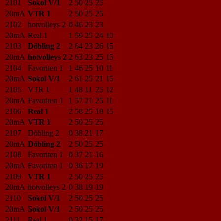
2101
Sokol V/1
2
50
25
25
20mA
VTR 1
2
50
25
25
2102
hotvolleys 2
0
46
23
23
20mA
Real 1
1
59
25
24
10
2103
Döbling 2
2
64
23
26
15
20mA
hotvolleys 2
2
63
23
25
15
2104
Favoriten 1
1
46
25
10
11
20mA
Sokol V/1
2
61
25
21
15
2105
VTR 1
1
48
11
25
12
20mA
Favoriten 1
1
57
21
25
11
2106
Real 1
2
58
25
18
15
20mA
VTR 1
2
50
25
25
2107
Döbling 2
0
38
21
17
20mA
Döbling 2
2
50
25
25
2108
Favoriten 1
0
37
21
16
20mA
Favoriten 1
0
36
17
19
2109
VTR 1
2
50
25
25
20mA
hotvolleys 2
0
38
19
19
2110
Sokol V/1
2
50
25
25
20mA
Sokol V/1
2
50
25
25
2111
Real 1
0
32
15
17