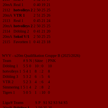
20mA
Real 1
0
40
19
21
2112
hotvolleys 2
2
50
25
25
20mA
VTR 1
2
51
25
26
2113
Real 1
0
45
21
24
20mA
hotvolleys 2
2
50
25
25
2114
Döbling 2
0
41
21
20
20mA
Sokol V/1
2
50
25
25
2115
Favoriten 1
0
41
23
18
WVV - u20m Qualifikation Gruppe B (2025/2026)
Team
#
S
N
|
Sätze
|
PNK
Döbling 1
5
5
0
10
:
0
10
hotvolleys 1
5
4
1
8
:
2
8
Döbling 3
5
3
2
6
:
5
6
VTR 2
5
2
3
4
:
6
4
Simmering 1
5
1
4
2
:
8
2
Tigers 1
5
0
5
1
:
10
0
Liga/#
Teams
S
P
S1
S2
S3
S4
S5
20mB
Döbling 1
2
50
25
25