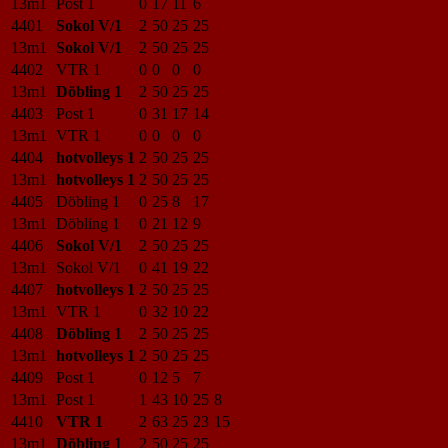
13m1
Post 1
0
17
11
6
4401
Sokol V/1
2
50
25
25
13m1
Sokol V/1
2
50
25
25
4402
VTR 1
0
0
0
0
13m1
Döbling 1
2
50
25
25
4403
Post 1
0
31
17
14
13m1
VTR 1
0
0
0
0
4404
hotvolleys 1
2
50
25
25
13m1
hotvolleys 1
2
50
25
25
4405
Döbling 1
0
25
8
17
13m1
Döbling 1
0
21
12
9
4406
Sokol V/1
2
50
25
25
13m1
Sokol V/1
0
41
19
22
4407
hotvolleys 1
2
50
25
25
13m1
VTR 1
0
32
10
22
4408
Döbling 1
2
50
25
25
13m1
hotvolleys 1
2
50
25
25
4409
Post 1
0
12
5
7
13m1
Post 1
1
43
10
25
8
4410
VTR 1
2
63
25
23
15
13m1
Döbling 1
2
50
25
25