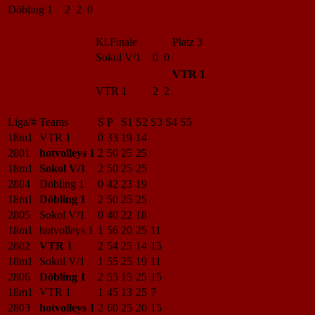
Döbling 1
2 2 0
Kl.Finale
Platz 3
Sokol V/1
0 0
VTR 1
VTR 1
2 2
Liga/#
Teams
S
P
S1
S2
S3
S4
S5
18m1
VTR 1
0
33
19
14
2801
hotvolleys 1
2
50
25
25
18m1
Sokol V/1
2
50
25
25
2804
Döbling 1
0
42
23
19
18m1
Döbling 1
2
50
25
25
2805
Sokol V/1
0
40
22
18
18m1
hotvolleys 1
1
56
20
25
11
2802
VTR 1
2
54
25
14
15
18m1
Sokol V/1
1
55
25
19
11
2806
Döbling 1
2
55
15
25
15
18m1
VTR 1
1
45
13
25
7
2803
hotvolleys 1
2
60
25
20
15