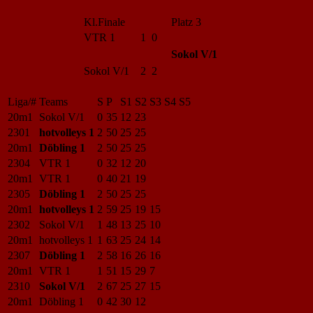
Kl.Finale
Platz 3
VTR 1
1 0
Sokol V/1
Sokol V/1
2 2
Liga/#
Teams
S
P
S1
S2
S3
S4
S5
20m1
Sokol V/1
0
35
12
23
2301
hotvolleys 1
2
50
25
25
20m1
Döbling 1
2
50
25
25
2304
VTR 1
0
32
12
20
20m1
VTR 1
0
40
21
19
2305
Döbling 1
2
50
25
25
20m1
hotvolleys 1
2
59
25
19
15
2302
Sokol V/1
1
48
13
25
10
20m1
hotvolleys 1
1
63
25
24
14
2307
Döbling 1
2
58
16
26
16
20m1
VTR 1
1
51
15
29
7
2310
Sokol V/1
2
67
25
27
15
20m1
Döbling 1
0
42
30
12