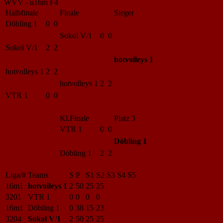
WVV - u16m F4
Halbfinale
Finale
Sieger
Döbling 1
0 0
Sokol V/1
0 0
Sokol V/1
2 2
hotvolleys 1
hotvolleys 1
2 2
hotvolleys 1
2 2
VTR 1
0 0
Kl.Finale
Platz 3
VTR 1
0 0
Döbling 1
Döbling 1
2 2
Liga/#
Teams
S
P
S1
S2
S3
S4
S5
16m1
hotvolleys 1
2
50
25
25
3201
VTR 1
0
0
0
0
16m1
Döbling 1
0
38
15
23
3204
Sokol V/1
2
50
25
25