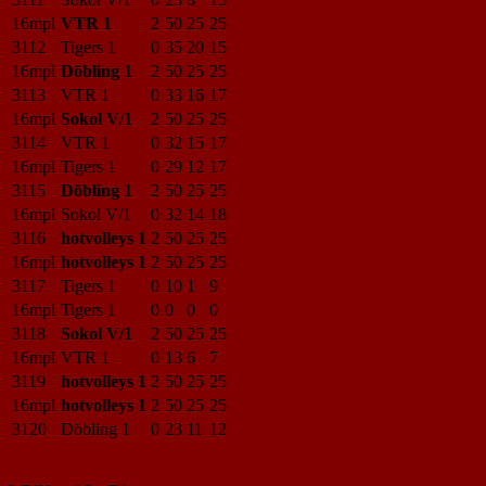
16mpl
VTR 1
2
50
25
25
3112
Tigers 1
0
35
20
15
16mpl
Döbling 1
2
50
25
25
3113
VTR 1
0
33
16
17
16mpl
Sokol V/1
2
50
25
25
3114
VTR 1
0
32
15
17
16mpl
Tigers 1
0
29
12
17
3115
Döbling 1
2
50
25
25
16mpl
Sokol V/1
0
32
14
18
3116
hotvolleys 1
2
50
25
25
16mpl
hotvolleys 1
2
50
25
25
3117
Tigers 1
0
10
1
9
16mpl
Tigers 1
0
0
0
0
3118
Sokol V/1
2
50
25
25
16mpl
VTR 1
0
13
6
7
3119
hotvolleys 1
2
50
25
25
16mpl
hotvolleys 1
2
50
25
25
3120
Döbling 1
0
23
11
12