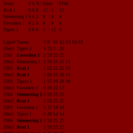
Team
#
S
N
|
Sätze
|
PNK
Real 1
6
6
0
12
:
2
12
Simmering 1
6
4
2
9
:
4
8
Favoriten 1
6
2
4
4
:
8
4
Tigers 1
6
0
6
1
:
12
0
Liga/#
Teams
S
P
S1
S2
S3
S4
S5
20m3
Tigers 1
0
25
5
20
2501
Favoriten 1
2
50
25
25
20m3
Simmering 1
1
59
25
21
13
2502
Real 1
2
62
22
25
15
20m3
Real 1
2
66
25
26
15
2503
Tigers 1
1
57
19
28
10
20m3
Favoriten 1
0
39
22
17
2504
Simmering 1
2
50
25
25
20m3
Real 1
2
50
25
25
2505
Favoriten 1
0
37
18
19
20m3
Tigers 1
0
28
14
14
2506
Simmering 1
2
50
25
25
20m3
Real 1
2
50
25
25