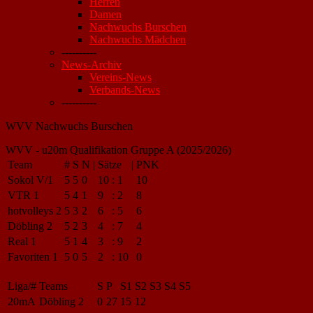
Herren
Damen
Nachwuchs Burschen
Nachwuchs Mädchen
----------
News-Archiv
Vereins-News
Verbands-News
----------
WVV Nachwuchs Burschen
WVV - u20m Qualifikation Gruppe A (2025/2026)
Team
#
S
N
|
Sätze
|
PNK
Sokol V/1
5
5
0
10
:
1
10
VTR 1
5
4
1
9
:
2
8
hotvolleys 2
5
3
2
6
:
5
6
Döbling 2
5
2
3
4
:
7
4
Real 1
5
1
4
3
:
9
2
Favoriten 1
5
0
5
2
:
10
0
Liga/#
Teams
S
P
S1
S2
S3
S4
S5
20mA
Döbling 2
0
27
15
12