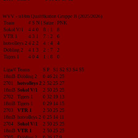
WVV - u18m Qualifikation Gruppe B (2025/2026)
Team
#
S
N
|
Sätze
|
PNK
Sokol V/1
4
4
0
8
:
1
8
VTR 1
4
3
1
7
:
2
6
hotvolleys 2
4
2
2
4
:
4
4
Döbling 2
4
1
3
2
:
7
2
Tigers 1
4
0
4
1
:
8
0
Liga/#
Teams
S
P
S1
S2
S3
S4
S5
18mB
Döbling 2
0
46
21
25
2701
hotvolleys 2
2
52
25
27
18mB
Sokol V/1
2
50
25
25
2702
Tigers 1
0
32
19
13
18mB
Tigers 1
0
29
14
15
2703
VTR 1
2
50
25
25
18mB
hotvolleys 2
0
25
14
11
2704
Sokol V/1
2
50
25
25
18mB
VTR 1
2
50
25
25
2705
Döbling 2
0
26
17
9