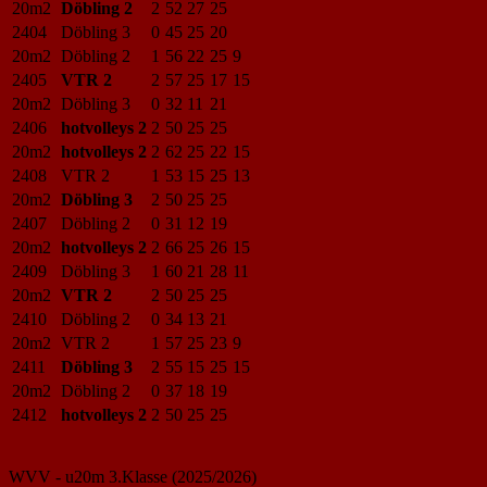
20m2
Döbling 2
2
52
27
25
2404
Döbling 3
0
45
25
20
20m2
Döbling 2
1
56
22
25
9
2405
VTR 2
2
57
25
17
15
20m2
Döbling 3
0
32
11
21
2406
hotvolleys 2
2
50
25
25
20m2
hotvolleys 2
2
62
25
22
15
2408
VTR 2
1
53
15
25
13
20m2
Döbling 3
2
50
25
25
2407
Döbling 2
0
31
12
19
20m2
hotvolleys 2
2
66
25
26
15
2409
Döbling 3
1
60
21
28
11
20m2
VTR 2
2
50
25
25
2410
Döbling 2
0
34
13
21
20m2
VTR 2
1
57
25
23
9
2411
Döbling 3
2
55
15
25
15
20m2
Döbling 2
0
37
18
19
2412
hotvolleys 2
2
50
25
25
WVV - u20m 3.Klasse (2025/2026)