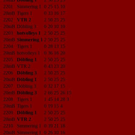
2201
Simmering 1
0
25
15
10
20mB
Tigers 1
0
33
16
17
2202
VTR 2
2
50
25
25
20mB
Döbling 3
0
20
10
10
2203
hotvolleys 1
2
50
25
25
20mB
Simmering 1
2
50
25
25
2204
Tigers 1
0
28
13
15
20mB
hotvolleys 1
0
36
16
20
2205
Döbling 1
2
50
25
25
20mB
VTR 2
0
43
23
20
2206
Döbling 3
2
50
25
25
20mB
Döbling 1
2
50
25
25
2207
Döbling 3
0
32
17
15
20mB
Döbling 3
2
66
25
26
15
2208
Tigers 1
1
45
14
28
3
20mB
Tigers 1
0
19
15
4
2209
Döbling 1
2
50
25
25
20mB
VTR 2
2
50
25
25
2210
Simmering 1
0
39
21
18
20mB
Simmering 1
0
26
10
16