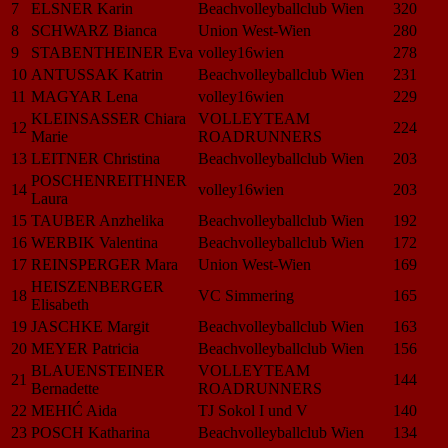
7
ELSNER Karin
Beachvolleyballclub Wien
320
8
SCHWARZ Bianca
Union West-Wien
280
9
STABENTHEINER Eva
volley16wien
278
10
ANTUSSAK Katrin
Beachvolleyballclub Wien
231
11
MAGYAR Lena
volley16wien
229
KLEINSASSER Chiara
VOLLEYTEAM
12
224
Marie
ROADRUNNERS
13
LEITNER Christina
Beachvolleyballclub Wien
203
POSCHENREITHNER
14
volley16wien
203
Laura
15
TAUBER Anzhelika
Beachvolleyballclub Wien
192
16
WERBIK Valentina
Beachvolleyballclub Wien
172
17
REINSPERGER Mara
Union West-Wien
169
HEISZENBERGER
18
VC Simmering
165
Elisabeth
19
JASCHKE Margit
Beachvolleyballclub Wien
163
20
MEYER Patricia
Beachvolleyballclub Wien
156
BLAUENSTEINER
VOLLEYTEAM
21
144
Bernadette
ROADRUNNERS
22
MEHIĆ Aida
TJ Sokol I und V
140
23
POSCH Katharina
Beachvolleyballclub Wien
134