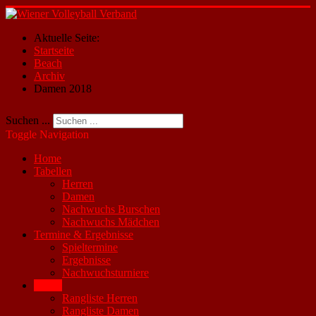
Aktuelle Seite:
Startseite
Beach
Archiv
Damen 2018
Suchen ...
Toggle Navigation
Home
Tabellen
Herren
Damen
Nachwuchs Burschen
Nachwuchs Mädchen
Termine & Ergebnisse
Spieltermine
Ergebnisse
Nachwuchsturniere
Beach
Rangliste Herren
Rangliste Damen