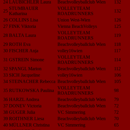
24
LAUBICHLER Laura
Beachvolleyballclub Wien
132
STUMBAUER
VOLLEYTEAM
25
132
Katharina
ROADRUNNERS
26
COLLINS Lisa
Union West-Wien
126
27
FINK Viktoria
Vienna BeachVolleys
125
VOLLEYTEAM
28
BALTA Laura
119
ROADRUNNERS
29
ROTH Eva
Beachvolleyballclub Wien
118
30
FISCHER Anja
volley16wien
117
VOLLEYTEAM
31
GSTREIN Simone
114
ROADRUNNERS
32
SPANGL Marion
Beachvolleyballclub Wien
112
33
SICH Jacqueline
volley16wien
106
34
STEINACHER Rebecca
Beachvolleyballclub Wien
105
VOLLEYTEAM
35
RUTKOWSKA Paulina
98
ROADRUNNERS
36
HARZL Andrea
Beachvolleyballclub Wien
79
37
DONEV Victoria
Beachvolleyballclub Wien
72
38
GUGER Julia
VC Simmering
72
39
ROITHNER Liesa
Beachvolleyballclub Wien
70
40
MÜLLNER Christina
VC Simmering
65