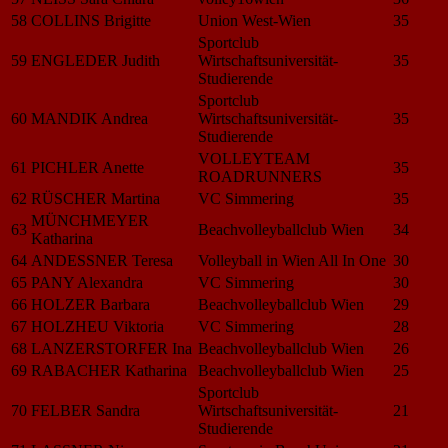
58
COLLINS Brigitte
Union West-Wien
35
Sportclub
59
ENGLEDER Judith
Wirtschaftsuniversität-
35
Studierende
Sportclub
60
MANDIK Andrea
Wirtschaftsuniversität-
35
Studierende
VOLLEYTEAM
61
PICHLER Anette
35
ROADRUNNERS
62
RÜSCHER Martina
VC Simmering
35
MÜNCHMEYER
63
Beachvolleyballclub Wien
34
Katharina
64
ANDESSNER Teresa
Volleyball in Wien All In One
30
65
PANY Alexandra
VC Simmering
30
66
HOLZER Barbara
Beachvolleyballclub Wien
29
67
HOLZHEU Viktoria
VC Simmering
28
68
LANZERSTORFER Ina
Beachvolleyballclub Wien
26
69
RABACHER Katharina
Beachvolleyballclub Wien
25
Sportclub
70
FELBER Sandra
Wirtschaftsuniversität-
21
Studierende