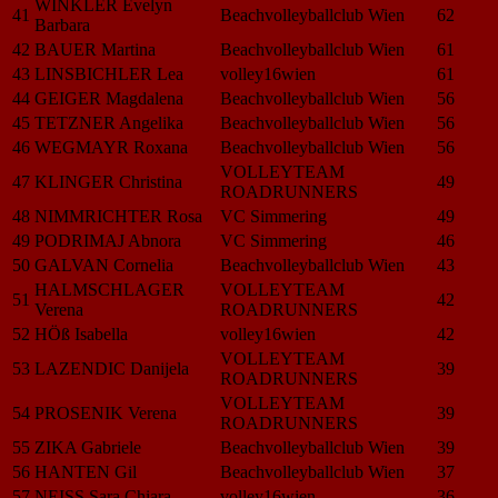
WINKLER Evelyn
41
Beachvolleyballclub Wien
62
Barbara
42
BAUER Martina
Beachvolleyballclub Wien
61
43
LINSBICHLER Lea
volley16wien
61
44
GEIGER Magdalena
Beachvolleyballclub Wien
56
45
TETZNER Angelika
Beachvolleyballclub Wien
56
46
WEGMAYR Roxana
Beachvolleyballclub Wien
56
VOLLEYTEAM
47
KLINGER Christina
49
ROADRUNNERS
48
NIMMRICHTER Rosa
VC Simmering
49
49
PODRIMAJ Abnora
VC Simmering
46
50
GALVAN Cornelia
Beachvolleyballclub Wien
43
HALMSCHLAGER
VOLLEYTEAM
51
42
Verena
ROADRUNNERS
52
HÖß Isabella
volley16wien
42
VOLLEYTEAM
53
LAZENDIC Danijela
39
ROADRUNNERS
VOLLEYTEAM
54
PROSENIK Verena
39
ROADRUNNERS
55
ZIKA Gabriele
Beachvolleyballclub Wien
39
56
HANTEN Gil
Beachvolleyballclub Wien
37
57
NEISS Sara Chiara
volley16wien
36