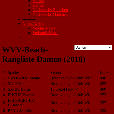
Herren
Damen
Nachwuchs Burschen
Nachwuchs Mädchen
----------
News-Archiv
Vereins-News
Verbands-News
----------
WVV-Beach-
Rangliste Damen (2018)
#
Spieler
Verein
Punkte
1
SWOBODA Sabine
Beachvolleyballclub Wien
440
2
SAIP Penelope
Beachvolleyballclub Wien
422
3
SARIĆ Sofija
TJ Sokol I und V
400
4
FUCHS Vanessa
Beachvolleyballclub Wien
372
FELSBERGER
5
Beachvolleyballclub Wien
337
Elisabeth
6
PFAU Jennifer
Beachvolleyballclub Wien
335