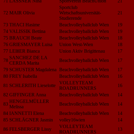
71
LASSNER Nina
Sportverein BeachUnion
21
Sportclub
72
MAIR Olivia
Wirtschaftsuniversität-
21
Studierende
73
THACI Hasime
Beachvolleyballclub Wien
19
74
VALISSIK Bettina
Beachvolleyballclub Wien
19
75
BRAUCH Beate
Beachvolleyballclub Wien
18
76
GRIESMAYER Luisa
Union West-Wien
18
77
LEIßER Bianca
Union Aktiv Brigittenau
17
SANCHEZ DE LA
78
Beachvolleyballclub Wien
17
CERDA Marita
79
SCHUSTER Magdalena
Beachvolleyballclub Wien
17
80
FREY Isabella
Beachvolleyballclub Wien
16
VOLLEYTEAM
81
SCHLERITH Lieselotte
16
ROADRUNNERS
82
GIFFINGER Anna
Beachvolleyballclub Wien
14
HENGELMÜLLER
83
Beachvolleyballclub Wien
14
Melissa
84
IANNETTI Elena
Beachvolleyballclub Wien
14
85
SCHLÄGNER Jasmin
volley16wien
14
VOLLEYTEAM
86
FELSBERGER Lissy
13
ROADRUNNERS