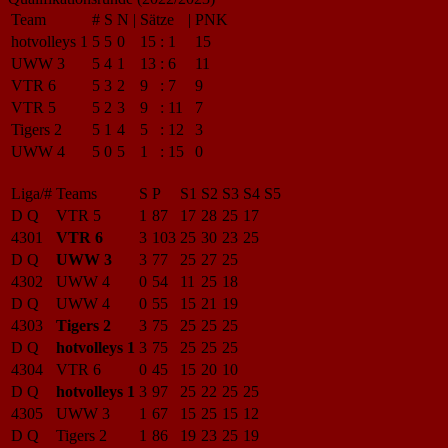
Team
#
S
N
|
Sätze
|
PNK
hotvolleys 1
5
5
0
15
:
1
15
UWW 3
5
4
1
13
:
6
11
VTR 6
5
3
2
9
:
7
9
VTR 5
5
2
3
9
:
11
7
Tigers 2
5
1
4
5
:
12
3
UWW 4
5
0
5
1
:
15
0
Liga/#
Teams
S
P
S1
S2
S3
S4
S5
D Q
VTR 5
1
87
17
28
25
17
4301
VTR 6
3
103
25
30
23
25
D Q
UWW 3
3
77
25
27
25
4302
UWW 4
0
54
11
25
18
D Q
UWW 4
0
55
15
21
19
4303
Tigers 2
3
75
25
25
25
D Q
hotvolleys 1
3
75
25
25
25
4304
VTR 6
0
45
15
20
10
D Q
hotvolleys 1
3
97
25
22
25
25
4305
UWW 3
1
67
15
25
15
12
D Q
Tigers 2
1
86
19
23
25
19