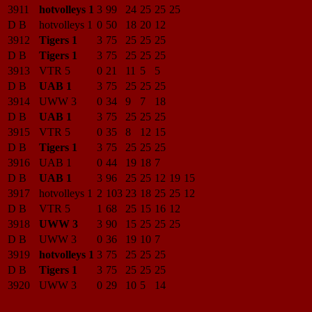
3911
hotvolleys 1
3
99
24
25
25
25
D B
hotvolleys 1
0
50
18
20
12
3912
Tigers 1
3
75
25
25
25
D B
Tigers 1
3
75
25
25
25
3913
VTR 5
0
21
11
5
5
D B
UAB 1
3
75
25
25
25
3914
UWW 3
0
34
9
7
18
D B
UAB 1
3
75
25
25
25
3915
VTR 5
0
35
8
12
15
D B
Tigers 1
3
75
25
25
25
3916
UAB 1
0
44
19
18
7
D B
UAB 1
3
96
25
25
12
19
15
3917
hotvolleys 1
2
103
23
18
25
25
12
D B
VTR 5
1
68
25
15
16
12
3918
UWW 3
3
90
15
25
25
25
D B
UWW 3
0
36
19
10
7
3919
hotvolleys 1
3
75
25
25
25
D B
Tigers 1
3
75
25
25
25
3920
UWW 3
0
29
10
5
14