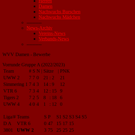
Herren
Damen
Nachwuchs Burschen
Nachwuchs Mädchen
----------
News-Archiv
Vereins-News
Verbands-News
----------
WVV Damen - Bewerbe
Vorrunde Gruppe A (2022/2023)
Team
#
S
N
|
Sätze
|
PNK
UWW 2
7
7
0
21
:
2
21
Simmering 1
7
4
3
14
:
9
12
VTR 6
7
3
4
12
:
15
9
Tigers 2
7
2
5
8
:
18
6
UWW 4
4
0
4
1
:
12
0
Liga/#
Teams
S
P
S1
S2
S3
S4
S5
D A
VTR 6
0
47
15
17
15
3801
UWW 2
3
75
25
25
25