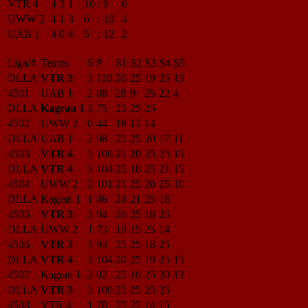
VTR 4
4
3
1
10
:
9
6
UWW 2
4
1
3
6
:
10
4
UAB 1
4
0
4
5
:
12
2
Liga/#
Teams
S
P
S1
S2
S3
S4
S5
DLLA
VTR 3
3
110
26
25
19
25
15
4501
UAB 1
2
88
28
9
25
22
4
DLLA
Kagran 1
3
75
25
25
25
4502
UWW 2
0
44
18
12
14
DLLA
UAB 1
2
98
25
25
20
17
11
4503
VTR 4
3
106
21
20
25
25
15
DLLA
VTR 4
3
104
25
18
25
21
15
4504
UWW 2
2
101
21
25
20
25
10
DLLA
Kagran 1
1
86
24
21
25
16
4505
VTR 3
3
94
26
25
18
25
DLLA
UWW 2
1
73
19
15
25
14
4506
VTR 3
3
93
25
25
18
25
DLLA
VTR 4
3
104
20
25
19
25
15
4507
Kagran 1
2
92
25
10
25
20
12
DLLA
VTR 3
3
100
25
25
25
25
4508
VTR 4
1
78
27
22
14
15