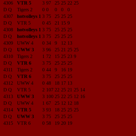
4306
VTR 5
3
97
25
25
22
25
D Q
Tigers 2
0
0
0
0
0
4307
hotvolleys 1
3
75
25
25
25
D Q
VTR 5
0
45
21
15
9
4308
hotvolleys 1
3
75
25
25
25
D Q
hotvolleys 1
3
75
25
25
25
4309
UWW 4
0
34
9
12
13
D Q
UWW 3
3
96
25
21
25
25
4310
Tigers 2
1
72
15
25
23
9
D Q
VTR 6
3
75
25
25
25
4311
Tigers 2
0
44
9
16
19
D Q
VTR 6
3
75
25
25
25
4312
UWW 4
0
48
18
17
13
D Q
VTR 5
2
107
22
25
21
25
14
4313
UWW 3
3
100
25
22
25
12
16
D Q
UWW 4
1
67
25
12
12
18
4314
VTR 5
3
93
18
25
25
25
D Q
UWW 3
3
75
25
25
25
4315
VTR 6
0
58
19
20
19