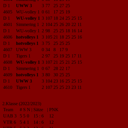
D 1
UWW 3
3
77
25
27
25
4605
WU-volley 1
0
61
17
25
19
D 1
WU-volley 1
3
107
18
24
25
25
15
4601
Simmering 1
2
104
25
26
20
22
11
D 1
WU-volley 1
2
98
25
25
18
16
14
4606
hotvolleys 1
3
105
21
18
25
25
16
D 1
hotvolleys 1
3
75
25
25
25
4607
UWW 3
0
34
8
17
9
D 1
Tigers 1
2
97
25
19
25
17
11
4608
WU-volley 1
3
107
21
25
21
25
15
D 1
Simmering 1
0
67
28
22
17
4609
hotvolleys 1
3
80
30
25
25
D 1
UWW 3
3
104
23
16
25
25
15
4610
Tigers 1
2
107
25
25
23
23
11
2.Klasse (2022/2023)
Team
#
S
N
|
Sätze
|
PNK
UAB 3
5
5
0
15
:
6
12
VTR 6
5
4
1
14
:
6
12