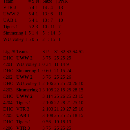
Team
#
S
N
|
Sätze
|
PNK
VTR 3
5
4
1
14
:
4
13
UWW 2
5
4
1
13
:
6
11
UAB 1
5
4
1
13
:
7
10
Tigers 1
5
2
3
10
:
11
7
Simmering 1
5
1
4
5
:
14
3
WU-volley 1
5
0
5
2
:
15
1
Liga/#
Teams
S
P
S1
S2
S3
S4
S5
DHO
UWW 2
3
75
25
25
25
4201
WU-volley 1
0
34
11
14
9
DHO
Simmering 1
0
60
21
15
24
4202
UWW 2
3
76
25
25
26
DHO
WU-volley 1
2
106
25
25
20
26
10
4203
Simmering 1
3
105
22
15
25
28
15
DHO
UWW 2
3
114
25
26
25
23
15
4204
Tigers 1
2
106
22
28
21
25
10
DHO
VTR 3
2
103
21
20
27
25
10
4205
UAB 1
3
108
25
25
25
18
15
DHO
Tigers 1
0
56
19
18
19
4206
VTR 3
3
75
25
25
25