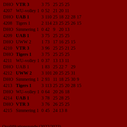
DHO
VTR 3
3
75
25
25
25
4207
WU-volley 1
0
52
21
20
11
DHO
UAB 1
3
110
25
18
22
28
17
4208
Tigers 1
2
114
23
25
25
26
15
DHO
Simmering 1
0
42
9
20
13
4209
UAB 1
3
75
25
25
25
DHO
UWW 2
1
73
17
16
25
15
4210
VTR 3
3
96
25
25
21
25
DHO
Tigers 1
3
75
25
25
25
4211
WU-volley 1
0
37
13
13
11
DHO
UAB 1
1
83
25
22
7
29
4212
UWW 2
3
101
20
25
25
31
DHO
Simmering 1
2
93
11
18
25
30
9
4213
Tigers 1
3
113
25
25
20
28
15
DHO
WU-volley 1
0
64
20
26
18
4214
UAB 1
3
78
25
28
25
DHO
VTR 3
3
76
26
25
25
4215
Simmering 1
0
45
24
13
8
Qualifikationsrunde (2022/2023)