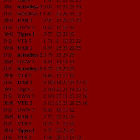
3901
hotvolleys 1
3
92
17
25
25
25
D B
hotvolleys 1
1
87
25
26
23
13
3903
UAB 1
3
95
17
28
25
25
D B
UWW 3
0
43
17
10
16
3902
Tigers 1
3
75
25
25
25
D B
VTR 5
1
71
6
18
25
22
3904
UAB 1
3
97
25
25
22
25
D B
hotvolleys 1
3
75
25
25
25
3905
UWW 3
0
41
13
15
13
D B
hotvolleys 1
3
75
25
25
25
3906
VTR 5
0
46
17
17
12
D B
UAB 1
3
105
18
25
25
22
15
3907
Tigers 1
2
103
25
21
19
25
13
D B
UWW 3
2
101
27
11
25
22
16
3908
VTR 5
3
113
25
25
20
25
18
D B
UWW 3
0
41
16
13
12
3909
UAB 1
3
75
25
25
25
D B
VTR 5
0
27
7
10
10
3910
Tigers 1
3
75
25
25
25
D B
VTR 5
1
68
26
14
15
13