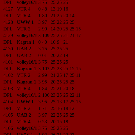
DPL
volley16/1
3
75
25
25
25
4127
VTR 4
0
48
13
19
16
DPL
VTR 4
1
80
21
25
20
14
4128
UWW 1
3
97
25
22
25
25
DPL
VTR 2
2
99
14
20
25
25
15
4129
volley16/1
3
109
25
25
21
21
17
DPL
Kagran 1
0
40
10
9
21
4130
UAB 2
3
75
25
25
25
DPL
UAB 2
0
61
20
22
19
4101
volley16/1
3
75
25
25
25
DPL
Kagran 1
3
103
25
23
25
15
15
4102
VTR 2
2
99
21
25
17
25
11
DPL
Kagran 1
3
95
20
25
25
25
4103
VTR 4
1
84
25
21
20
18
DPL
volley16/1
2
106
23
25
25
22
11
4104
UWW 1
3
95
25
13
17
25
15
DPL
VTR 2
1
71
25
16
18
12
4105
UAB 2
3
97
22
25
25
25
DPL
VTR 4
0
53
20
15
18
4106
volley16/1
3
75
25
25
25
DPL
UWW 1
1
93
26
21
23
23