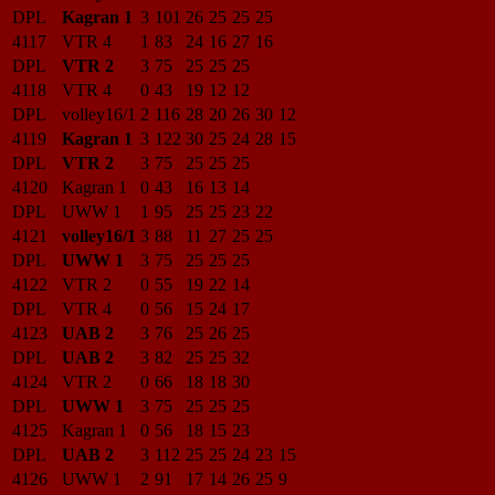
DPL
Kagran 1
3
101
26
25
25
25
4117
VTR 4
1
83
24
16
27
16
DPL
VTR 2
3
75
25
25
25
4118
VTR 4
0
43
19
12
12
DPL
volley16/1
2
116
28
20
26
30
12
4119
Kagran 1
3
122
30
25
24
28
15
DPL
VTR 2
3
75
25
25
25
4120
Kagran 1
0
43
16
13
14
DPL
UWW 1
1
95
25
25
23
22
4121
volley16/1
3
88
11
27
25
25
DPL
UWW 1
3
75
25
25
25
4122
VTR 2
0
55
19
22
14
DPL
VTR 4
0
56
15
24
17
4123
UAB 2
3
76
25
26
25
DPL
UAB 2
3
82
25
25
32
4124
VTR 2
0
66
18
18
30
DPL
UWW 1
3
75
25
25
25
4125
Kagran 1
0
56
18
15
23
DPL
UAB 2
3
112
25
25
24
23
15
4126
UWW 1
2
91
17
14
26
25
9