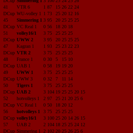
DCup
Simmering 1
3
100
25
24
25
26
41
VTR 6
1
87
15
26
22
24
DCup
WU-volley 1
1
73
25
20
12
16
45
Simmering 1
3
95
20
25
25
25
DCup
VC Real 1
0
56
18
20
18
51
volley16/1
3
75
25
25
25
DCup
UWW 2
3
95
20
25
25
25
47
Kagran 1
1
93
25
23
22
23
DCup
VTR 2
3
75
25
25
25
48
France 1
0
30
5
15
10
DCup
UAB 1
0
58
19
19
20
49
UWW 1
3
75
25
25
25
DCup
UWW 3
0
32
7
11
14
50
Tigers 1
3
75
25
25
25
DCup
UAB 2
3
104
19
25
25
20
15
52
hotvolleys 1
2
97
25
21
20
25
6
DCup
VC Real 1
0
50
18
20
12
56
hotvolleys 1
3
75
25
25
25
DCup
volley16/1
3
100
25
20
14
26
15
57
UAB 2
2
104
18
25
25
24
12
DCup
Simmering 1
2
102
20
25
26
25
6