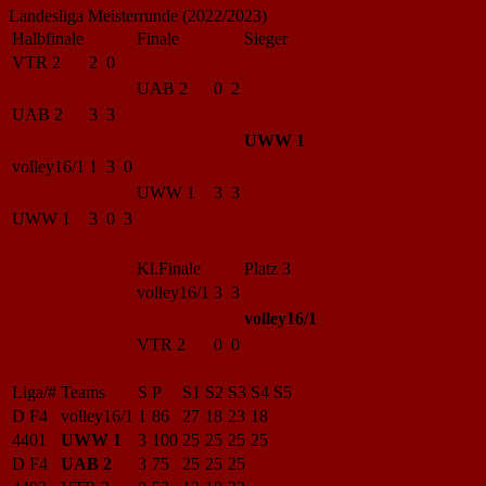
Landesliga Meisterrunde (2022/2023)
Halbfinale
Finale
Sieger
VTR 2
2 0
UAB 2
0 2
UAB 2
3 3
UWW 1
volley16/1
1 3 0
UWW 1
3 3
UWW 1
3 0 3
Kl.Finale
Platz 3
volley16/1
3 3
volley16/1
VTR 2
0 0
Liga/#
Teams
S
P
S1
S2
S3
S4
S5
D F4
volley16/1
1
86
27
18
23
18
4401
UWW 1
3
100
25
25
25
25
D F4
UAB 2
3
75
25
25
25