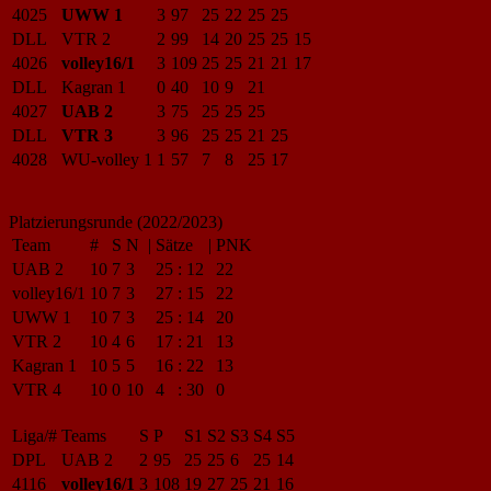
4025
UWW 1
3
97
25
22
25
25
DLL
VTR 2
2
99
14
20
25
25
15
4026
volley16/1
3
109
25
25
21
21
17
DLL
Kagran 1
0
40
10
9
21
4027
UAB 2
3
75
25
25
25
DLL
VTR 3
3
96
25
25
21
25
4028
WU-volley 1
1
57
7
8
25
17
Platzierungsrunde (2022/2023)
Team
#
S
N
|
Sätze
|
PNK
UAB 2
10
7
3
25
:
12
22
volley16/1
10
7
3
27
:
15
22
UWW 1
10
7
3
25
:
14
20
VTR 2
10
4
6
17
:
21
13
Kagran 1
10
5
5
16
:
22
13
VTR 4
10
0
10
4
:
30
0
Liga/#
Teams
S
P
S1
S2
S3
S4
S5
DPL
UAB 2
2
95
25
25
6
25
14
4116
volley16/1
3
108
19
27
25
21
16