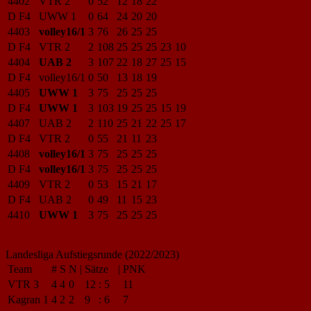
4402
VTR 2
0
52
12
18
22
D F4
UWW 1
0
64
24
20
20
4403
volley16/1
3
76
26
25
25
D F4
VTR 2
2
108
25
25
25
23
10
4404
UAB 2
3
107
22
18
27
25
15
D F4
volley16/1
0
50
13
18
19
4405
UWW 1
3
75
25
25
25
D F4
UWW 1
3
103
19
25
25
15
19
4407
UAB 2
2
110
25
21
22
25
17
D F4
VTR 2
0
55
21
11
23
4408
volley16/1
3
75
25
25
25
D F4
volley16/1
3
75
25
25
25
4409
VTR 2
0
53
15
21
17
D F4
UAB 2
0
49
11
15
23
4410
UWW 1
3
75
25
25
25
Landesliga Aufstiegsrunde (2022/2023)
Team
#
S
N
|
Sätze
|
PNK
VTR 3
4
4
0
12
:
5
11
Kagran 1
4
2
2
9
:
6
7