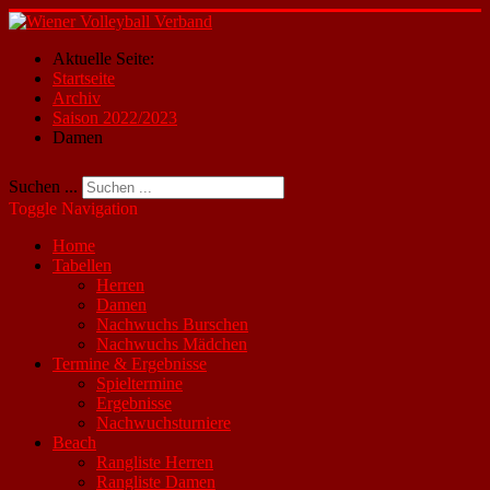
Aktuelle Seite:
Startseite
Archiv
Saison 2022/2023
Damen
Suchen ...
Toggle Navigation
Home
Tabellen
Herren
Damen
Nachwuchs Burschen
Nachwuchs Mädchen
Termine & Ergebnisse
Spieltermine
Ergebnisse
Nachwuchsturniere
Beach
Rangliste Herren
Rangliste Damen