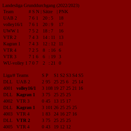
Landesliga Grunddurchgang (2022/2023)
Team
#
S
N
|
Sätze
|
PNK
UAB 2
7
6
1
20
:
5
18
volley16/1
7
6
1
20
:
9
17
UWW 1
7
5
2
18
:
7
16
VTR 2
7
4
3
14
:
11
13
Kagran 1
7
4
3
12
:
12
11
VTR 4
7
2
5
8
:
16
6
VTR 3
7
1
6
6
:
19
3
WU-volley 1
7
0
7
2
:
21
0
Liga/#
Teams
S
P
S1
S2
S3
S4
S5
DLL
UAB 2
2
95
25
25
6
25
14
4001
volley16/1
3
108
19
27
25
21
16
DLL
Kagran 1
3
75
25
25
25
4002
VTR 3
0
45
13
15
17
DLL
Kagran 1
3
101
26
25
25
25
4003
VTR 4
1
83
24
16
27
16
DLL
VTR 2
3
75
25
25
25
4005
VTR 4
0
43
19
12
12