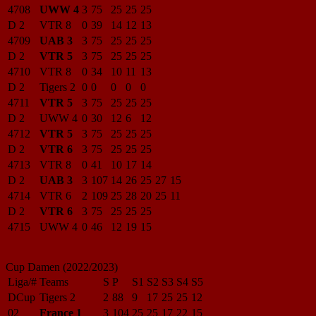
4708
UWW 4
3
75
25
25
25
D 2
VTR 8
0
39
14
12
13
4709
UAB 3
3
75
25
25
25
D 2
VTR 5
3
75
25
25
25
4710
VTR 8
0
34
10
11
13
D 2
Tigers 2
0
0
0
0
0
4711
VTR 5
3
75
25
25
25
D 2
UWW 4
0
30
12
6
12
4712
VTR 5
3
75
25
25
25
D 2
VTR 6
3
75
25
25
25
4713
VTR 8
0
41
10
17
14
D 2
UAB 3
3
107
14
26
25
27
15
4714
VTR 6
2
109
25
28
20
25
11
D 2
VTR 6
3
75
25
25
25
4715
UWW 4
0
46
12
19
15
Cup Damen (2022/2023)
Liga/#
Teams
S
P
S1
S2
S3
S4
S5
DCup
Tigers 2
2
88
9
17
25
25
12
02
France 1
3
104
25
25
17
22
15