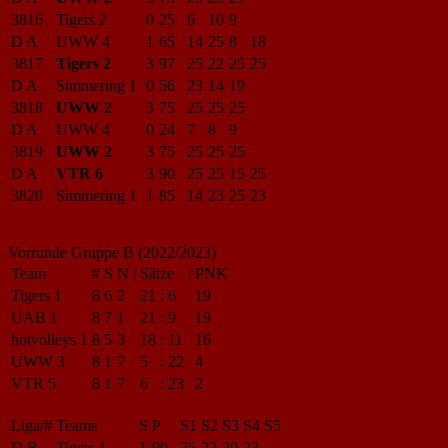
3816
Tigers 2
0
25
6
10
9
D A
UWW 4
1
65
14
25
8
18
3817
Tigers 2
3
97
25
22
25
25
D A
Simmering 1
0
56
23
14
19
3818
UWW 2
3
75
25
25
25
D A
UWW 4
0
24
7
8
9
3819
UWW 2
3
75
25
25
25
D A
VTR 6
3
90
25
25
15
25
3820
Simmering 1
1
85
14
23
25
23
Vorrunde Gruppe B (2022/2023)
Team
#
S
N
|
Sätze
|
PNK
Tigers 1
8
6
2
21
:
6
19
UAB 1
8
7
1
21
:
9
19
hotvolleys 1
8
5
3
18
:
11
16
UWW 3
8
1
7
5
:
22
4
VTR 5
8
1
7
6
:
23
2
Liga/#
Teams
S
P
S1
S2
S3
S4
S5
D B
Tigers 1
1
90
25
22
20
23