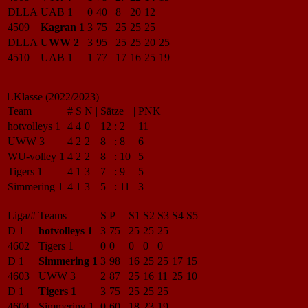
DLLA
UAB 1
0
40
8
20
12
4509
Kagran 1
3
75
25
25
25
DLLA
UWW 2
3
95
25
25
20
25
4510
UAB 1
1
77
17
16
25
19
1.Klasse (2022/2023)
Team
#
S
N
|
Sätze
|
PNK
hotvolleys 1
4
4
0
12
:
2
11
UWW 3
4
2
2
8
:
8
6
WU-volley 1
4
2
2
8
:
10
5
Tigers 1
4
1
3
7
:
9
5
Simmering 1
4
1
3
5
:
11
3
Liga/#
Teams
S
P
S1
S2
S3
S4
S5
D 1
hotvolleys 1
3
75
25
25
25
4602
Tigers 1
0
0
0
0
0
D 1
Simmering 1
3
98
16
25
25
17
15
4603
UWW 3
2
87
25
16
11
25
10
D 1
Tigers 1
3
75
25
25
25
4604
Simmering 1
0
60
18
23
19