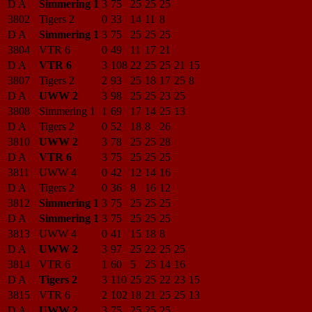
D A
Simmering 1
3
75
25
25
25
3802
Tigers 2
0
33
14
11
8
D A
Simmering 1
3
75
25
25
25
3804
VTR 6
0
49
11
17
21
D A
VTR 6
3
108
22
25
25
21
15
3807
Tigers 2
2
93
25
18
17
25
8
D A
UWW 2
3
98
25
25
23
25
3808
Simmering 1
1
69
17
14
25
13
D A
Tigers 2
0
52
18
8
26
3810
UWW 2
3
78
25
25
28
D A
VTR 6
3
75
25
25
25
3811
UWW 4
0
42
12
14
16
D A
Tigers 2
0
36
8
16
12
3812
Simmering 1
3
75
25
25
25
D A
Simmering 1
3
75
25
25
25
3813
UWW 4
0
41
15
18
8
D A
UWW 2
3
97
25
22
25
25
3814
VTR 6
1
60
5
25
14
16
D A
Tigers 2
3
110
25
25
22
23
15
3815
VTR 6
2
102
18
21
25
25
13
D A
UWW 2
3
75
25
25
25