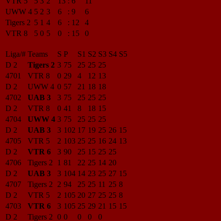
VTR 5
5
3
2
13
:
6
11
UWW 4
5
2
3
6
:
9
6
Tigers 2
5
1
4
6
:
12
4
VTR 8
5
0
5
0
:
15
0
Liga/#
Teams
S
P
S1
S2
S3
S4
S5
D 2
Tigers 2
3
75
25
25
25
4701
VTR 8
0
29
4
12
13
D 2
UWW 4
0
57
21
18
18
4702
UAB 3
3
75
25
25
25
D 2
VTR 8
0
41
8
18
15
4704
UWW 4
3
75
25
25
25
D 2
UAB 3
3
102
17
19
25
26
15
4705
VTR 5
2
103
25
25
16
24
13
D 2
VTR 6
3
90
25
15
25
25
4706
Tigers 2
1
81
22
25
14
20
D 2
UAB 3
3
104
14
23
25
27
15
4707
Tigers 2
2
94
25
25
11
25
8
D 2
VTR 5
2
105
20
27
25
25
8
4703
VTR 6
3
105
25
29
21
15
15
D 2
Tigers 2
0
0
0
0
0