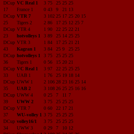
DCup
VC Real 1
3
75
25
25
25
17
France 1
0
43
9
21
13
DCup
VTR 7
3
102
25
17
25
20
15
25
Tigers 2
2
86
17
25
12
25
7
DCup
VTR 4
1
90
22
25
22
21
23
hotvolleys 1
3
89
25
14
25
25
DCup
VTR 3
1
84
17
25
21
21
43
Kagran 1
3
84
25
9
25
25
DCup
hotvolleys 1
3
75
25
25
25
36
Tigers 1
0
56
15
20
21
DCup
VC Real 1
3
97
22
25
25
25
33
UAB 1
1
76
25
19
18
14
DCup
UWW 1
2
106
28
23
16
25
14
35
UAB 2
3
108
26
25
25
16
16
DCup
UWW 4
0
25
7
11
7
39
UWW 2
3
75
25
25
25
DCup
VTR 7
0
60
22
17
21
37
WU-volley 1
3
75
25
25
25
DCup
volley16/1
3
75
25
25
25
34
UWW 3
0
29
7
10
12