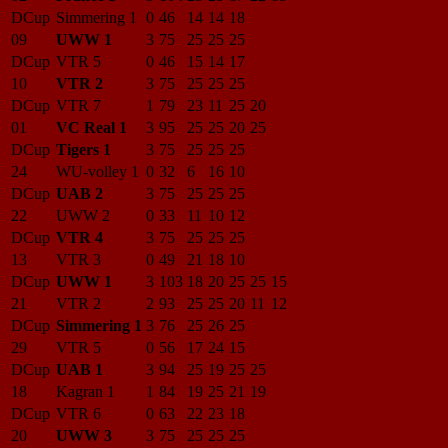
DCup
Simmering 1
0
46
14
14
18
09
UWW 1
3
75
25
25
25
DCup
VTR 5
0
46
15
14
17
10
VTR 2
3
75
25
25
25
DCup
VTR 7
1
79
23
11
25
20
01
VC Real 1
3
95
25
25
20
25
DCup
Tigers 1
3
75
25
25
25
24
WU-volley 1
0
32
6
16
10
DCup
UAB 2
3
75
25
25
25
22
UWW 2
0
33
11
10
12
DCup
VTR 4
3
75
25
25
25
13
VTR 3
0
49
21
18
10
DCup
UWW 1
3
103
18
20
25
25
15
21
VTR 2
2
93
25
25
20
11
12
DCup
Simmering 1
3
76
25
26
25
29
VTR 5
0
56
17
24
15
DCup
UAB 1
3
94
25
19
25
25
18
Kagran 1
1
84
19
25
21
19
DCup
VTR 6
0
63
22
23
18
20
UWW 3
3
75
25
25
25