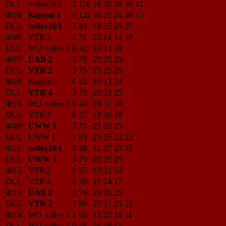
DLL
volley16/1
2
116
28
20
26
30
12
4004
Kagran 1
3
122
30
25
24
28
15
DLL
volley16/1
3
93
18
25
25
25
4006
VTR 3
1
71
25
14
14
18
DLL
WU-volley 1
0
42
10
13
19
4007
UAB 2
3
75
25
25
25
DLL
VTR 2
3
75
25
25
25
4008
Kagran 1
0
43
16
13
14
DLL
VTR 4
3
75
25
25
25
4010
WU-volley 1
0
40
19
11
10
DLL
VTR 3
0
57
19
20
18
4009
UWW 1
3
75
25
25
25
DLL
UWW 1
1
95
25
25
23
22
4011
volley16/1
3
88
11
27
25
25
DLL
UWW 1
3
75
25
25
25
4012
VTR 2
0
55
19
22
14
DLL
VTR 4
0
56
15
24
17
4013
UAB 2
3
76
25
26
25
DLL
VTR 2
3
96
25
21
25
25
4014
WU-volley 1
1
66
12
25
18
11
DLL
WU-volley 1
0
45
16
16
13