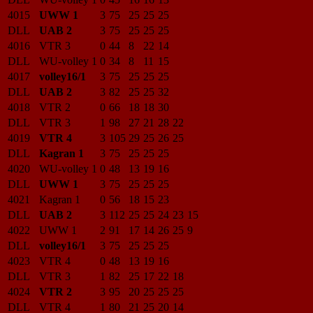
4015
UWW 1
3
75
25
25
25
DLL
UAB 2
3
75
25
25
25
4016
VTR 3
0
44
8
22
14
DLL
WU-volley 1
0
34
8
11
15
4017
volley16/1
3
75
25
25
25
DLL
UAB 2
3
82
25
25
32
4018
VTR 2
0
66
18
18
30
DLL
VTR 3
1
98
27
21
28
22
4019
VTR 4
3
105
29
25
26
25
DLL
Kagran 1
3
75
25
25
25
4020
WU-volley 1
0
48
13
19
16
DLL
UWW 1
3
75
25
25
25
4021
Kagran 1
0
56
18
15
23
DLL
UAB 2
3
112
25
25
24
23
15
4022
UWW 1
2
91
17
14
26
25
9
DLL
volley16/1
3
75
25
25
25
4023
VTR 4
0
48
13
19
16
DLL
VTR 3
1
82
25
17
22
18
4024
VTR 2
3
95
20
25
25
25
DLL
VTR 4
1
80
21
25
20
14