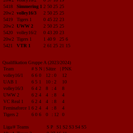
5418
Simmering 1
2
50
25
25
20w2
volley16/3
2
50
25
25
5419
Tigers 1
0
45
22
23
20w2
UWW 2
2
50
25
25
5420
volley16/2
0
43
20
23
20w2
Tigers 1
1
40
9
25
6
5421
VTR 1
2
61
25
21
15
Qualifikation Gruppe A (2023/2024)
Team
#
S
N
|
Sätze
|
PNK
volley16/1
6
6
0
12
:
0
12
UAB 1
6
5
1
10
:
2
10
volley16/3
6
4
2
8
:
4
8
UWW 2
6
2
4
4
:
8
4
VC Real 1
6
2
4
4
:
8
4
Feminaforce 1
6
2
4
4
:
8
4
Tigers 2
6
0
6
0
:
12
0
Liga/#
Teams
S
P
S1
S2
S3
S4
S5