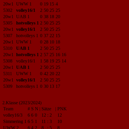
20w1
UWW 1
0
19
15
4
5302
volley16/1
2
50
25
25
20w1
UAB 1
0
38
18
20
5305
hotvolleys 1
2
50
25
25
20w1
volley16/1
2
50
25
25
5307
hotvolleys 1
0
37
22
15
20w1
UWW 1
0
28
10
18
5310
UAB 1
2
50
25
25
20w1
hotvolleys 1
2
57
25
16
16
5308
volley16/1
1
58
19
25
14
20w1
UAB 1
2
50
25
25
5311
UWW 1
0
42
20
22
20w1
volley16/1
2
50
25
25
5309
hotvolleys 1
0
30
13
17
2.Klasse (2023/2024)
Team
#
S
N
|
Sätze
|
PNK
volley16/3
6
6
0
12
:
2
12
Simmering 1
6
5
1
11
:
3
10
UWW 2
6
4
2
8
:
5
8