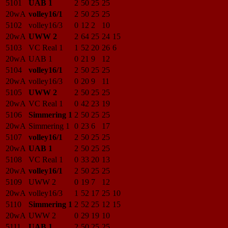
5101
UAB 1
2
50
25
25
20wA
volley16/1
2
50
25
25
5102
volley16/3
0
12
2
10
20wA
UWW 2
2
64
25
24
15
5103
VC Real 1
1
52
20
26
6
20wA
UAB 1
0
21
9
12
5104
volley16/1
2
50
25
25
20wA
volley16/3
0
20
9
11
5105
UWW 2
2
50
25
25
20wA
VC Real 1
0
42
23
19
5106
Simmering 1
2
50
25
25
20wA
Simmering 1
0
23
6
17
5107
volley16/1
2
50
25
25
20wA
UAB 1
2
50
25
25
5108
VC Real 1
0
33
20
13
20wA
volley16/1
2
50
25
25
5109
UWW 2
0
19
7
12
20wA
volley16/3
1
52
17
25
10
5110
Simmering 1
2
52
25
12
15
20wA
UWW 2
0
29
19
10
5111
UAB 1
2
50
25
25