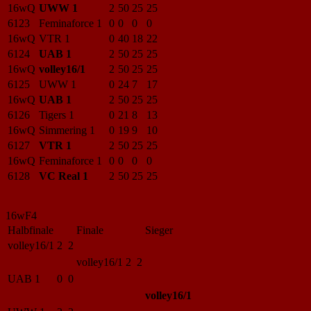
16wQ
UWW 1
2
50
25
25
6123
Feminaforce 1
0
0
0
0
16wQ
VTR 1
0
40
18
22
6124
UAB 1
2
50
25
25
16wQ
volley16/1
2
50
25
25
6125
UWW 1
0
24
7
17
16wQ
UAB 1
2
50
25
25
6126
Tigers 1
0
21
8
13
16wQ
Simmering 1
0
19
9
10
6127
VTR 1
2
50
25
25
16wQ
Feminaforce 1
0
0
0
0
6128
VC Real 1
2
50
25
25
16wF4
Halbfinale
Finale
Sieger
volley16/1
2 2
volley16/1
2 2
UAB 1
0 0
volley16/1