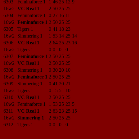
6303
Feminaforce 1
1
46
25
12
9
16w2
VC Real 1
2
50
25
25
6304
Feminaforce 1
0
27
16
11
16w2
Feminaforce 1
2
50
25
25
6305
Tigers 1
0
41
18
23
16w2
Simmering 1
1
53
14
25
14
6306
VC Real 1
2
64
25
23
16
16w2
Tigers 1
0
0
0
0
6307
Feminaforce 1
2
50
25
25
16w2
VC Real 1
2
50
25
25
6308
Simmering 1
0
30
20
10
16w2
Feminaforce 1
2
50
25
25
6309
Simmering 1
0
41
20
21
16w2
Tigers 1
0
15
5
10
6310
VC Real 1
2
50
25
25
16w2
Feminaforce 1
1
53
25
23
5
6311
VC Real 1
2
63
23
25
15
16w2
Simmering 1
2
50
25
25
6312
Tigers 1
0
0
0
0