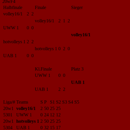
20wF4
Halbfinale
Finale
Sieger
volley16/1
2 2
volley16/1
2 1 2
UWW 1
0 0
volley16/1
hotvolleys 1
2 2
hotvolleys 1
0 2 0
UAB 1
0 0
Kl.Finale
Platz 3
UWW 1
0 0
UAB 1
UAB 1
2 2
Liga/#
Teams
S
P
S1
S2
S3
S4
S5
20w1
volley16/1
2
50
25
25
5301
UWW 1
0
24
12
12
20w1
hotvolleys 1
2
50
25
25
5304
UAB 1
0
32
15
17