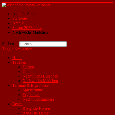
Aktuelle Seite:
Startseite
Archiv
Saison 2023/2024
Nachwuchs Mädchen
Suchen ...
Toggle Navigation
Home
Tabellen
Herren
Damen
Nachwuchs Burschen
Nachwuchs Mädchen
Termine & Ergebnisse
Spieltermine
Ergebnisse
Nachwuchsturniere
Beach
Rangliste Herren
Rangliste Damen