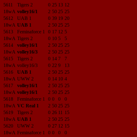
5611
Tigers 2
0
25
13
12
18wA
volley16/1
2
50
25
25
5612
UAB 1
0
39
19
20
18wA
UAB 1
2
50
25
25
5613
Feminaforce 1
0
17
12
5
18wA
Tigers 2
0
10
5
5
5614
volley16/1
2
50
25
25
18wA
volley16/3
2
50
25
25
5615
Tigers 2
0
14
7
7
18wA
volley16/3
0
22
9
13
5616
UAB 1
2
50
25
25
18wA
UWW 2
0
14
10
4
5617
volley16/1
2
50
25
25
18wA
volley16/1
2
50
25
25
5618
Feminaforce 1
0
0
0
0
18wA
VC Real 1
2
50
25
25
5619
Tigers 2
0
26
11
15
18wA
UAB 1
2
50
25
25
5620
UWW 2
0
27
12
15
18wA
Feminaforce 1
0
0
0
0