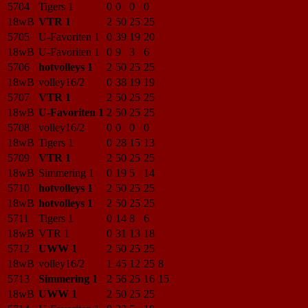
5704
Tigers 1
0
0
0
0
18wB
VTR 1
2
50
25
25
5705
U-Favoriten 1
0
39
19
20
18wB
U-Favoriten 1
0
9
3
6
5706
hotvolleys 1
2
50
25
25
18wB
volley16/2
0
38
19
19
5707
VTR 1
2
50
25
25
18wB
U-Favoriten 1
2
50
25
25
5708
volley16/2
0
0
0
0
18wB
Tigers 1
0
28
15
13
5709
VTR 1
2
50
25
25
18wB
Simmering 1
0
19
5
14
5710
hotvolleys 1
2
50
25
25
18wB
hotvolleys 1
2
50
25
25
5711
Tigers 1
0
14
8
6
18wB
VTR 1
0
31
13
18
5712
UWW 1
2
50
25
25
18wB
volley16/2
1
45
12
25
8
5713
Simmering 1
2
56
25
16
15
18wB
UWW 1
2
50
25
25