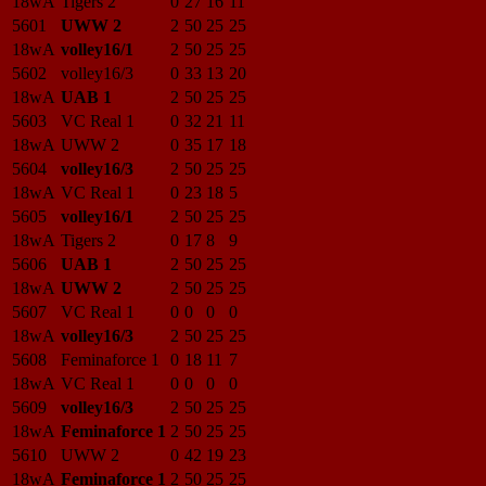
18wA
Tigers 2
0
27
16
11
5601
UWW 2
2
50
25
25
18wA
volley16/1
2
50
25
25
5602
volley16/3
0
33
13
20
18wA
UAB 1
2
50
25
25
5603
VC Real 1
0
32
21
11
18wA
UWW 2
0
35
17
18
5604
volley16/3
2
50
25
25
18wA
VC Real 1
0
23
18
5
5605
volley16/1
2
50
25
25
18wA
Tigers 2
0
17
8
9
5606
UAB 1
2
50
25
25
18wA
UWW 2
2
50
25
25
5607
VC Real 1
0
0
0
0
18wA
volley16/3
2
50
25
25
5608
Feminaforce 1
0
18
11
7
18wA
VC Real 1
0
0
0
0
5609
volley16/3
2
50
25
25
18wA
Feminaforce 1
2
50
25
25
5610
UWW 2
0
42
19
23
18wA
Feminaforce 1
2
50
25
25