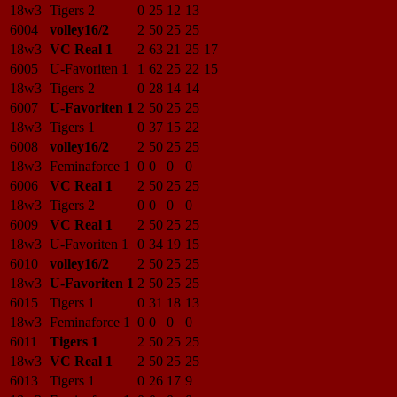
18w3
Tigers 2
0
25
12
13
6004
volley16/2
2
50
25
25
18w3
VC Real 1
2
63
21
25
17
6005
U-Favoriten 1
1
62
25
22
15
18w3
Tigers 2
0
28
14
14
6007
U-Favoriten 1
2
50
25
25
18w3
Tigers 1
0
37
15
22
6008
volley16/2
2
50
25
25
18w3
Feminaforce 1
0
0
0
0
6006
VC Real 1
2
50
25
25
18w3
Tigers 2
0
0
0
0
6009
VC Real 1
2
50
25
25
18w3
U-Favoriten 1
0
34
19
15
6010
volley16/2
2
50
25
25
18w3
U-Favoriten 1
2
50
25
25
6015
Tigers 1
0
31
18
13
18w3
Feminaforce 1
0
0
0
0
6011
Tigers 1
2
50
25
25
18w3
VC Real 1
2
50
25
25
6013
Tigers 1
0
26
17
9