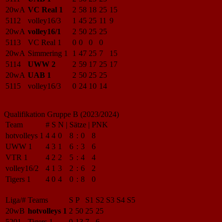
20wA
VC Real 1
2
58
18
25
15
5112
volley16/3
1
45
25
11
9
20wA
volley16/1
2
50
25
25
5113
VC Real 1
0
0
0
0
20wA
Simmering 1
1
47
25
7
15
5114
UWW 2
2
59
17
25
17
20wA
UAB 1
2
50
25
25
5115
volley16/3
0
24
10
14
Qualifikation Gruppe B (2023/2024)
Team
#
S
N
|
Sätze
|
PNK
hotvolleys 1
4
4
0
8
:
0
8
UWW 1
4
3
1
6
:
3
6
VTR 1
4
2
2
5
:
4
4
volley16/2
4
1
3
2
:
6
2
Tigers 1
4
0
4
0
:
8
0
Liga/#
Teams
S
P
S1
S2
S3
S4
S5
20wB
hotvolleys 1
2
50
25
25
5201
Tigers 1
0
13
7
6