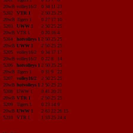
20wB
volley16/2
0
34
11
23
5202
VTR 1
2
50
25
25
20wB
Tigers 1
0
27
17
10
5203
UWW 1
2
50
25
25
20wB
VTR 1
0
20
16
4
5204
hotvolleys 1
2
50
25
25
20wB
UWW 1
2
50
25
25
5205
volley16/2
0
34
17
17
20wB
volley16/2
0
22
8
14
5206
hotvolleys 1
2
50
25
25
20wB
Tigers 1
0
31
9
22
5207
volley16/2
2
50
25
25
20wB
hotvolleys 1
2
50
25
25
5208
UWW 1
0
41
20
21
20wB
VTR 1
2
50
25
25
5209
Tigers 1
0
23
14
9
20wB
UWW 1
2
63
22
26
15
5210
VTR 1
1
53
25
24
4