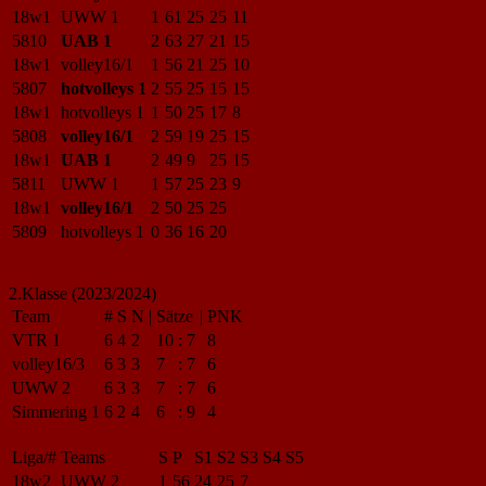
18w1
UWW 1
1
61
25
25
11
5810
UAB 1
2
63
27
21
15
18w1
volley16/1
1
56
21
25
10
5807
hotvolleys 1
2
55
25
15
15
18w1
hotvolleys 1
1
50
25
17
8
5808
volley16/1
2
59
19
25
15
18w1
UAB 1
2
49
9
25
15
5811
UWW 1
1
57
25
23
9
18w1
volley16/1
2
50
25
25
5809
hotvolleys 1
0
36
16
20
2.Klasse (2023/2024)
Team
#
S
N
|
Sätze
|
PNK
VTR 1
6
4
2
10
:
7
8
volley16/3
6
3
3
7
:
7
6
UWW 2
6
3
3
7
:
7
6
Simmering 1
6
2
4
6
:
9
4
Liga/#
Teams
S
P
S1
S2
S3
S4
S5
18w2
UWW 2
1
56
24
25
7