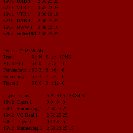
16w1
UAB 1
2
50
25
25
6210
VTR 1
0
45
22
23
16w1
VTR 1
0
38
19
19
6211
UAB 1
2
50
25
25
16w1
UWW 1
0
38
22
16
6208
volley16/1
2
50
25
25
2.Klasse (2023/2024)
Team
#
S
N
|
Sätze
|
PNK
VC Real 1
6
6
0
12
:
2
12
Feminaforce 1
6
3
3
8
:
6
6
Simmering 1
6
3
3
7
:
7
6
Tigers 1
6
0
6
0
:
12
0
Liga/#
Teams
S
P
S1
S2
S3
S4
S5
16w2
Tigers 1
0
0
0
0
6301
Simmering 1
2
50
25
25
16w2
VC Real 1
2
50
25
25
6302
Tigers 1
0
13
8
5
16w2
Simmering 1
2
63
23
25
15