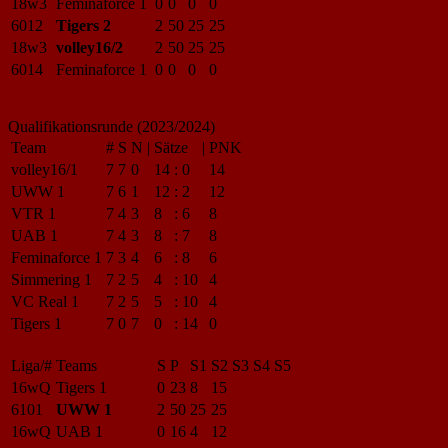
18w3
Feminaforce 1
0
0
0
0
6012
Tigers 2
2
50
25
25
18w3
volley16/2
2
50
25
25
6014
Feminaforce 1
0
0
0
0
Qualifikationsrunde (2023/2024)
Team
#
S
N
|
Sätze
|
PNK
volley16/1
7
7
0
14
:
0
14
UWW 1
7
6
1
12
:
2
12
VTR 1
7
4
3
8
:
6
8
UAB 1
7
4
3
8
:
7
8
Feminaforce 1
7
3
4
6
:
8
6
Simmering 1
7
2
5
4
:
10
4
VC Real 1
7
2
5
5
:
10
4
Tigers 1
7
0
7
0
:
14
0
Liga/#
Teams
S
P
S1
S2
S3
S4
S5
16wQ
Tigers 1
0
23
8
15
6101
UWW 1
2
50
25
25
16wQ
UAB 1
0
16
4
12