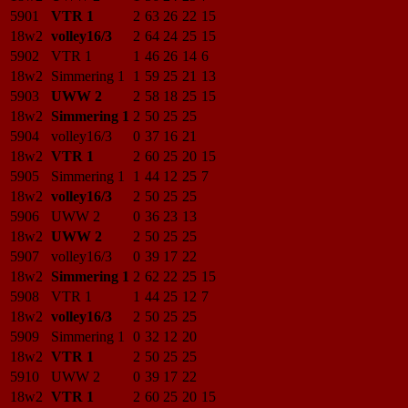
5901
VTR 1
2
63
26
22
15
18w2
volley16/3
2
64
24
25
15
5902
VTR 1
1
46
26
14
6
18w2
Simmering 1
1
59
25
21
13
5903
UWW 2
2
58
18
25
15
18w2
Simmering 1
2
50
25
25
5904
volley16/3
0
37
16
21
18w2
VTR 1
2
60
25
20
15
5905
Simmering 1
1
44
12
25
7
18w2
volley16/3
2
50
25
25
5906
UWW 2
0
36
23
13
18w2
UWW 2
2
50
25
25
5907
volley16/3
0
39
17
22
18w2
Simmering 1
2
62
22
25
15
5908
VTR 1
1
44
25
12
7
18w2
volley16/3
2
50
25
25
5909
Simmering 1
0
32
12
20
18w2
VTR 1
2
50
25
25
5910
UWW 2
0
39
17
22
18w2
VTR 1
2
60
25
20
15