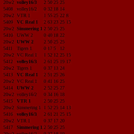
20w2
volley16/3
2
50
25
25
5408
volley16/2
0
32
18
14
20w2
VTR 1
1
55
25
22
8
5409
VC Real 1
2
63
23
25
15
20w2
Simmering 1
2
50
25
25
5410
UWW 2
0
40
18
22
20w2
UWW 2
2
50
25
25
5411
Tigers 1
0
17
5
12
20w2
VC Real 1
1
52
12
25
15
5412
volley16/3
2
61
25
19
17
20w2
Tigers 1
0
37
13
24
5413
VC Real 1
2
51
25
26
20w2
VC Real 1
0
41
16
25
5414
UWW 2
2
52
25
27
20w2
volley16/2
0
34
16
18
5415
VTR 1
2
50
25
25
20w2
Simmering 1
1
52
25
14
13
5416
volley16/3
2
61
21
25
15
20w2
VTR 1
0
37
17
20
5417
Simmering 1
2
50
25
25
20w2
volley16/2
0
37
18
19