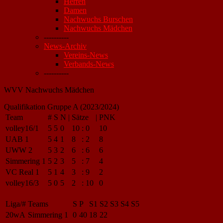
Herren
Damen
Nachwuchs Burschen
Nachwuchs Mädchen
----------
News-Archiv
Vereins-News
Verbands-News
----------
WVV Nachwuchs Mädchen
Qualifikation Gruppe A (2023/2024)
Team
#
S
N
|
Sätze
|
PNK
volley16/1
5
5
0
10
:
0
10
UAB 1
5
4
1
8
:
2
8
UWW 2
5
3
2
6
:
6
6
Simmering 1
5
2
3
5
:
7
4
VC Real 1
5
1
4
3
:
9
2
volley16/3
5
0
5
2
:
10
0
Liga/#
Teams
S
P
S1
S2
S3
S4
S5
20wA
Simmering 1
0
40
18
22