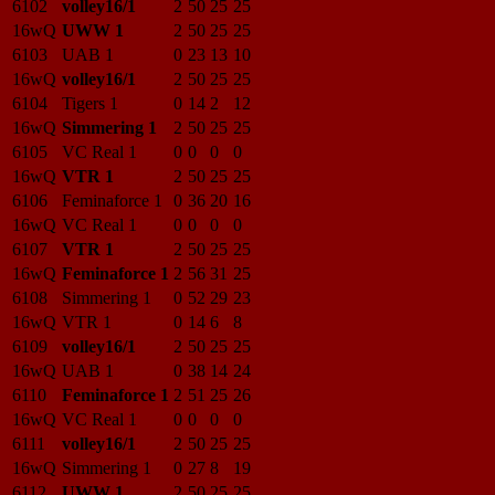
6102
volley16/1
2
50
25
25
16wQ
UWW 1
2
50
25
25
6103
UAB 1
0
23
13
10
16wQ
volley16/1
2
50
25
25
6104
Tigers 1
0
14
2
12
16wQ
Simmering 1
2
50
25
25
6105
VC Real 1
0
0
0
0
16wQ
VTR 1
2
50
25
25
6106
Feminaforce 1
0
36
20
16
16wQ
VC Real 1
0
0
0
0
6107
VTR 1
2
50
25
25
16wQ
Feminaforce 1
2
56
31
25
6108
Simmering 1
0
52
29
23
16wQ
VTR 1
0
14
6
8
6109
volley16/1
2
50
25
25
16wQ
UAB 1
0
38
14
24
6110
Feminaforce 1
2
51
25
26
16wQ
VC Real 1
0
0
0
0
6111
volley16/1
2
50
25
25
16wQ
Simmering 1
0
27
8
19
6112
UWW 1
2
50
25
25