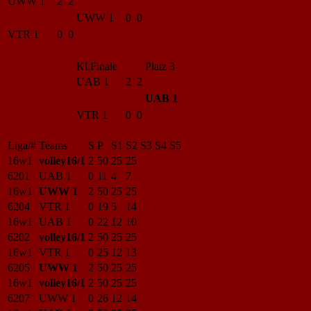
UWW 1
2 2
UWW 1
0 0
VTR 1
0 0
Kl.Finale
Platz 3
UAB 1
2 2
UAB 1
VTR 1
0 0
Liga/#
Teams
S
P
S1
S2
S3
S4
S5
16w1
volley16/1
2
50
25
25
6201
UAB 1
0
11
4
7
16w1
UWW 1
2
50
25
25
6204
VTR 1
0
19
5
14
16w1
UAB 1
0
22
12
10
6202
volley16/1
2
50
25
25
16w1
VTR 1
0
25
12
13
6205
UWW 1
2
50
25
25
16w1
volley16/1
2
50
25
25
6207
UWW 1
0
26
12
14