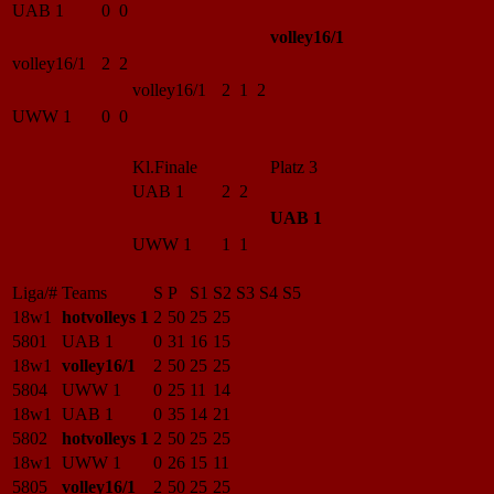
UAB 1
0 0
volley16/1
volley16/1
2 2
volley16/1
2 1 2
UWW 1
0 0
Kl.Finale
Platz 3
UAB 1
2 2
UAB 1
UWW 1
1 1
Liga/#
Teams
S
P
S1
S2
S3
S4
S5
18w1
hotvolleys 1
2
50
25
25
5801
UAB 1
0
31
16
15
18w1
volley16/1
2
50
25
25
5804
UWW 1
0
25
11
14
18w1
UAB 1
0
35
14
21
5802
hotvolleys 1
2
50
25
25
18w1
UWW 1
0
26
15
11
5805
volley16/1
2
50
25
25