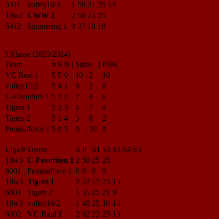
5911
volley16/3
1
59
21
25
13
18w2
UWW 2
2
50
25
25
5912
Simmering 1
0
37
18
19
3.Klasse (2023/2024)
Team
#
S
N
|
Sätze
|
PNK
VC Real 1
5
5
0
10
:
2
10
volley16/2
5
4
1
9
:
2
8
U-Favoriten 1
5
3
2
7
:
4
6
Tigers 1
5
2
3
4
:
7
4
Tigers 2
5
1
4
3
:
8
2
Feminaforce 1
5
0
5
0
:
10
0
Liga/#
Teams
S
P
S1
S2
S3
S4
S5
18w3
U-Favoriten 1
2
50
25
25
6001
Feminaforce 1
0
0
0
0
18w3
Tigers 1
2
57
17
25
15
6003
Tigers 2
1
55
25
21
9
18w3
volley16/2
1
48
25
10
13
6002
VC Real 1
2
62
22
25
15