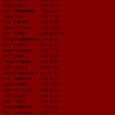
16wQ
Tigers 1
0
29
17
12
6113
Simmering 1
2
50
25
25
16wQ
VTR 1
0
19
3
16
6114
UWW 1
2
50
25
25
16wQ
VC Real 1
1
46
19
25
2
6115
UAB 1
2
55
25
15
15
16wQ
Feminaforce 1
2
50
25
25
6116
Tigers 1
0
0
0
0
16wQ
Simmering 1
0
25
7
18
6117
UAB 1
2
50
25
25
16wQ
VC Real 1
2
50
25
25
6118
Tigers 1
0
24
9
15
16wQ
Feminaforce 1
0
0
0
0
6119
volley16/1
2
50
25
25
16wQ
UWW 1
2
50
25
25
6120
VC Real 1
0
28
14
14
16wQ
Tigers 1
0
23
11
12
6121
VTR 1
2
50
25
25
16wQ
volley16/1
2
50
25
25
6122
Simmering 1
0
14
6
8