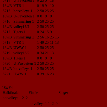
5714
U-Favoriten 1
0
23
5
18
18wB
VTR 1
0
19
9
10
5715
hotvolleys 1
2
50
25
25
18wB
U-Favoriten 1
0
0
0
0
5716
Simmering 1
2
50
25
25
18wB
volley16/2
2
50
25
25
5717
Tigers 1
0
24
15
9
18wB
Simmering 1
2
56
16
25
15
5718
VTR 1
1
49
25
11
13
18wB
UWW 1
2
50
25
25
5719
volley16/2
0
34
21
13
18wB
Tigers 1
0
0
0
0
5720
U-Favoriten 1
2
50
25
25
18wB
hotvolleys 1
2
50
25
25
5721
UWW 1
0
39
16
23
18wF4
Halbfinale
Finale
Sieger
hotvolleys 1
2 2
hotvolleys 1
1 2 0