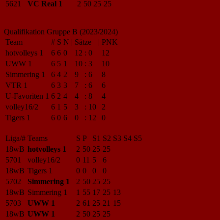
5621
VC Real 1
2
50
25
25
Qualifikation Gruppe B (2023/2024)
Team
#
S
N
|
Sätze
|
PNK
hotvolleys 1
6
6
0
12
:
0
12
UWW 1
6
5
1
10
:
3
10
Simmering 1
6
4
2
9
:
6
8
VTR 1
6
3
3
7
:
6
6
U-Favoriten 1
6
2
4
4
:
8
4
volley16/2
6
1
5
3
:
10
2
Tigers 1
6
0
6
0
:
12
0
Liga/#
Teams
S
P
S1
S2
S3
S4
S5
18wB
hotvolleys 1
2
50
25
25
5701
volley16/2
0
11
5
6
18wB
Tigers 1
0
0
0
0
5702
Simmering 1
2
50
25
25
18wB
Simmering 1
1
55
17
25
13
5703
UWW 1
2
61
25
21
15
18wB
UWW 1
2
50
25
25