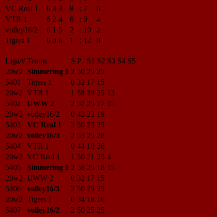
VC Real 1
6
3
3
8
:
7
6
VTR 1
6
2
4
6
:
9
4
volley16/2
6
1
5
2
:
10
2
Tigers 1
6
0
6
1
:
12
0
Liga/#
Teams
S
P
S1
S2
S3
S4
S5
20w2
Simmering 1
2
50
25
25
5401
Tigers 1
0
32
17
15
20w2
VTR 1
1
58
20
25
13
5402
UWW 2
2
57
25
17
15
20w2
volley16/2
0
42
23
19
5403
VC Real 1
2
50
25
25
20w2
volley16/3
2
53
25
28
5404
VTR 1
0
44
18
26
20w2
VC Real 1
1
50
21
25
4
5405
Simmering 1
2
58
25
18
15
20w2
UWW 2
0
32
17
15
5406
volley16/3
2
50
25
25
20w2
Tigers 1
0
34
18
16
5407
volley16/2
2
50
25
25