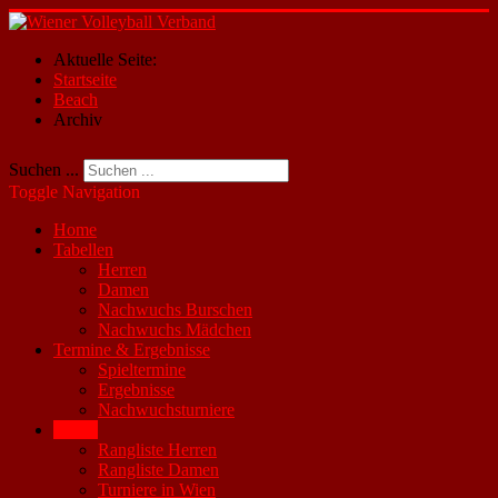
Aktuelle Seite:
Startseite
Beach
Archiv
Suchen ...
Toggle Navigation
Home
Tabellen
Herren
Damen
Nachwuchs Burschen
Nachwuchs Mädchen
Termine & Ergebnisse
Spieltermine
Ergebnisse
Nachwuchsturniere
Beach
Rangliste Herren
Rangliste Damen
Turniere in Wien