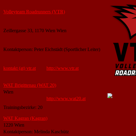
Volleyteam Roadrunners (VTR)
Zeillergasse 33, 1170 Wien Wien
Kontaktperson: Peter Eichstädt (Sportlicher Leiter)
kontakt (at) vtr.at
http://www.vtr.at
WAT Brigittenau (WAT 20)
Wien
http://www.wat20.at
Trainingsbezirke: 20
WAT Kagran (Kagran)
1220 Wien
Kontaktperson: Melinda Kaschütz