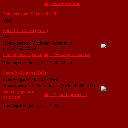
http://www.sokol.at/
Sokolverband (Sokolverband)
Wien
Sport Club Nova (Nova)
Wien
Kontaktperson: Vladyslav Kostiushko
(+4367762I42529)
info (at) nova-sport.at
https://www.nova-sport.at
Trainingsbezirke: 2, 10, 17, 20, 22, 23
Sport-B-Geistert (SBG)
Schützengasse 7/8, 1030 Wien
Kontaktperson: Felix Andreaus (+43699I6699333)
sport (at) sport-b-
https://sport-b-geistert.at
geistert.at
Trainingsbezirke: 2, 13, 14, 22