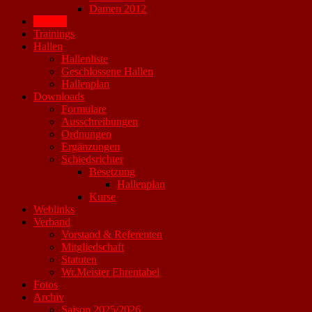
Damen 2012
Vereine
Trainings
Hallen
Hallenliste
Geschlossene Hallen
Hallenplan
Downloads
Formulare
Ausschreibungen
Ordnungen
Ergänzungen
Schiedsrichter
Besetzung
Hallenplan
Kurse
Weblinks
Verband
Vorstand & Referenten
Mitgliedschaft
Statuten
Wr.Meister Ehrentabel
Fotos
Archiv
Saison 2025/2026