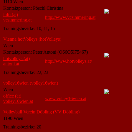
1110 Wien
Kontaktperson: Pöschl Christina
info (at)
http://www.vcsimmering.at
vcsimmering.at
Trainingsbezirke: 10, 11, 15
Vienna hotVolleys (hotVolleys)
Wien
Kontaktperson: Peter Antoni (O66O5I75467)
hotvolleys (at)
http://www.hotvolleys.at/
antoni.at
Trainingsbezirke: 22, 23
volley16wien (volley16wien)
Wien
office (at)
www.volley16wien.at
volley16wien.at
Volleyball Verein Döbling (VV Döbling)
1190 Wien
Trainingsbezirke: 20