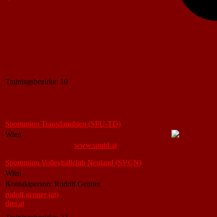
Trainingsbezirke: 10
Sportunion Transdanubien (SPU-TD)
Wien
www.sputd.at
Sportunion Volleyballclub Neuland (SVCN)
Wien
Kontaktperson: Rudolf Genner
rudolf.genner (at)
drei.at