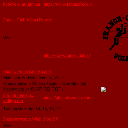
bobcvele (at) gmx.at
https://www.feminaforce.at
France Club Wien (France)
Wien
http://www.france-club.at/
Phönix Volleyball (Phönix)
Mädchen-Volleyballverein , Wien
Kontaktperson: Violeta Asanin - Koordination
Nachwuchs (+43 667 763 7337 )
info (at) phoenix-
https://phoenix-volley.com
volley.com
Trainingsbezirke: 14, 15, 16, 17
Postsportverein Wien (Post SV)
Wien