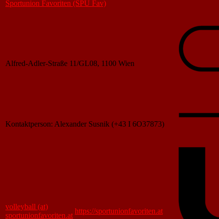
Sportunion Favoriten (SPU Fav)
Alfred-Adler-Straße 11/GL08, 1100 Wien
Kontaktperson: Alexander Susnik (+43 I 6O37873)
volleyball (at)
https://sportunionfavoriten.at
sportunionfavoriten.at