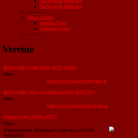
Nachwuchs Burschen
Nachwuchs Mädchen
----------
News-Archiv
Vereins-News
Verbands-News
----------
Vereine
Beachvolley Club Wien (BVC Wien)
Wien
http://www.beachvolleyclub.at
Beachvolley Wien Trendsportverein (BWTSV)
Wien
http://www.beachvolleywien.at
Femina Force Volley (FFV)
Wien
Kontaktperson: Slobodan Cvetkovic (+43 699
I9O845I7)