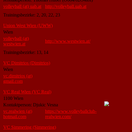
volleyball (at) uab.at
http://volleyball.uab.at
Trainingsbezirke: 2, 20, 22, 23
Union West Wien (UWW)
Wien
volleyball (at)
http://www.westwien.at/
westwien.at
Trainingsbezirke: 13, 14
VC Dimitrios (Dimitrios)
Wien
vc.dimitrios (at)
gmail.com
VC Real Wien (VC Real)
1100 Wien
Kontaktperson: Djukic Vesna
vc.realwien (at)
https://www.volleyballclub-
hotmail.com
realwien.com/
VC Simmering (Simmering)