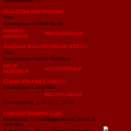
Trainingsbezirke: 23
SV Aufschlag Wien (Aufschlag)
Wien
Kontaktperson: Gerhard Marchl
gerhard (at)
https://aufschlag.org/
aufschlag.org
TeachBeach Beachvolleyball Club (TBBVC)
Wien
Kontaktperson: Annelies Tiefenbach
info (at)
www.teachbeach.at
teachbeach.at
TJ Sokol Wien I und V (Sokol V)
Sebastianplatz 3, 1030 Wien
http://www.sokol.at/
Trainingsbezirke: 3, 10, 15, 17, 20, 22
Union Aktiv Brigittenau (UAB)
Meiereistraße 7 / Ernst Happel Stadion / Sektor D,
1020 Wien
Kontaktperson: Thomas Huber (O664/62O4I8I)