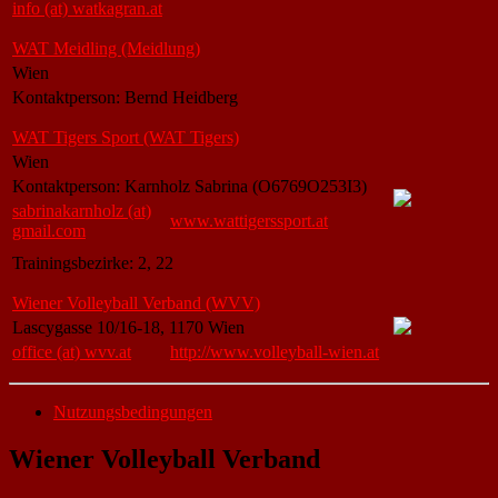
info (at) watkagran.at
WAT Meidling (Meidlung)
Wien
Kontaktperson: Bernd Heidberg
WAT Tigers Sport (WAT Tigers)
Wien
Kontaktperson: Karnholz Sabrina (O6769O253I3)
sabrinakarnholz (at)
www.wattigerssport.at
gmail.com
Trainingsbezirke: 2, 22
Wiener Volleyball Verband (WVV)
Lascygasse 10/16-18, 1170 Wien
office (at) wvv.at
http://www.volleyball-wien.at
Nutzungsbedingungen
Wiener Volleyball Verband